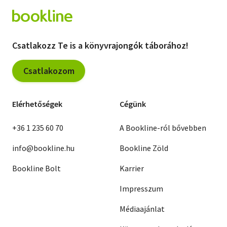
Csatlakozz Te is a könyvrajongók táborához!
Csatlakozom
Elérhetőségek
Cégünk
+36 1 235 60 70
A Bookline-ról bővebben
info@bookline.hu
Bookline Zöld
Bookline Bolt
Karrier
Impresszum
Médiaajánlat