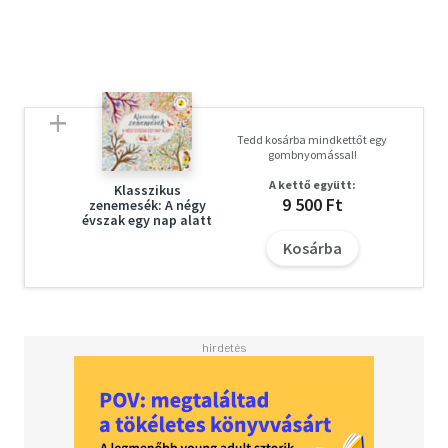
Tedd kosárba mindkettőt egy
gombnyomással!
A kettő együtt:
Klasszikus
9 500 Ft
zenemesék: A négy
évszak egy nap alatt
Kosárba