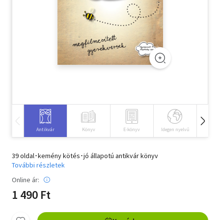
Szótár, nyelvkönyv
Tankönyv, segédkönyv
Társadalomtudomány
Természettudomány
Történelem
Vallás
Antikvár
Könyv
E-könyv
Idegen nyelvű
Hangos
39 oldal･kemény kötés･jó állapotú antikvár könyv
További részletek
Online ár:
1 490 Ft