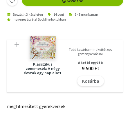
Kosárba
Beszállítói készleten
14 pont
6 - 8 munkanap
Ingyenes átvétel Bookline boltokban
Tedd kosárba mindkettőt egy
gombnyomással!
A kettő együtt:
Klasszikus
9 500 Ft
zenemesék: A négy
évszak egy nap alatt
Kosárba
megfilmesített gyerekversek