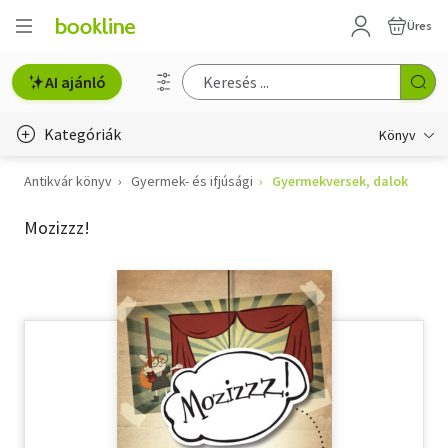
Üres
AI ajánló
Kategóriák
Könyv
Antikvár könyv
Gyermek- és ifjúsági
Gyermekversek, dalok
Életmód, egészség
Mozizzz!
Erotika
Gyermek- és ifjúsági
Hobbi, szabadidő
Irodalom
Művészet
Szakkönyv