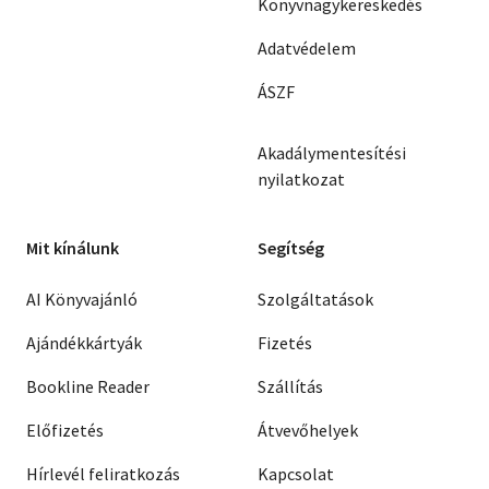
Könyvnagykereskedés
Adatvédelem
ÁSZF
Akadálymentesítési
nyilatkozat
Mit kínálunk
Segítség
AI Könyvajánló
Szolgáltatások
Ajándékkártyák
Fizetés
Bookline Reader
Szállítás
Előfizetés
Átvevőhelyek
Hírlevél feliratkozás
Kapcsolat