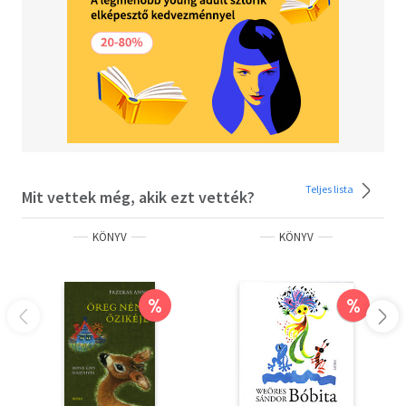
Teljes lista
Mit vettek még, akik ezt vették?
KÖNYV
KÖNYV
%
%