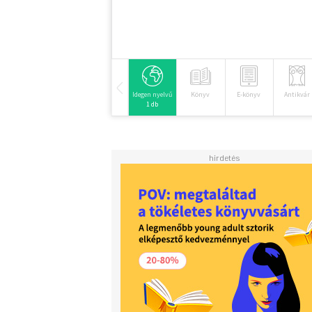
Idegen nyelvű
Könyv
E-könyv
Antikvár
1 db