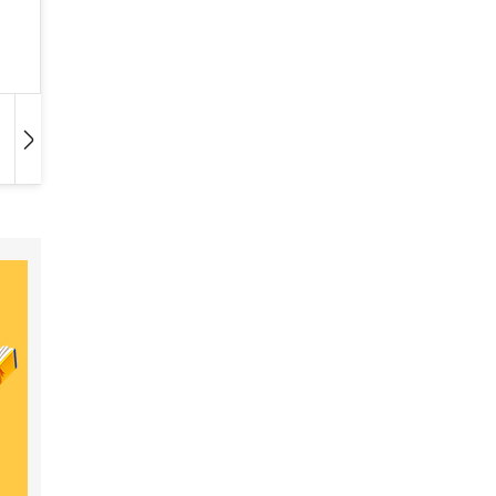
Hangoskönyv
Film
Zene