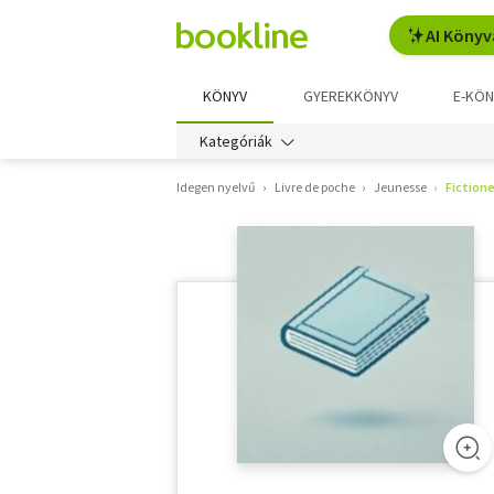
AI Könyv
KÖNYV
GYEREKKÖNYV
E-KÖN
Kategóriák
Idegen nyelvű
Livre de poche
Jeunesse
Fictione