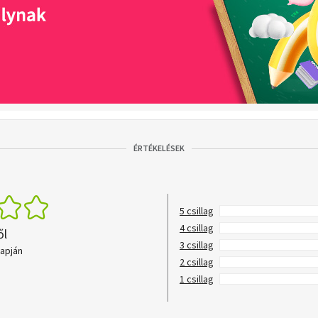
ÉRTÉKELÉSEK
5 csillag
4 csillag
ől
3 csillag
lapján
2 csillag
1 csillag