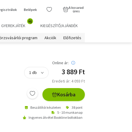
A kosarad
egisztrálok
Belépek
üres
új
GYEREKJÁTÉK
KIEGÉSZÍTŐ/AJÁNDÉK
örzsvásárlói program
Akciók
Előfizetés
Online ár:
3 889 Ft
Eredeti ár: 4 093 Ft
Kosárba
Beszállítói készleten
38 pont
5 - 10 munkanap
Ingyenes átvétel Bookline boltokban