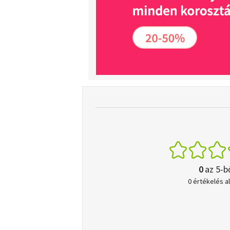
0
az 5-b
0 értékelés a