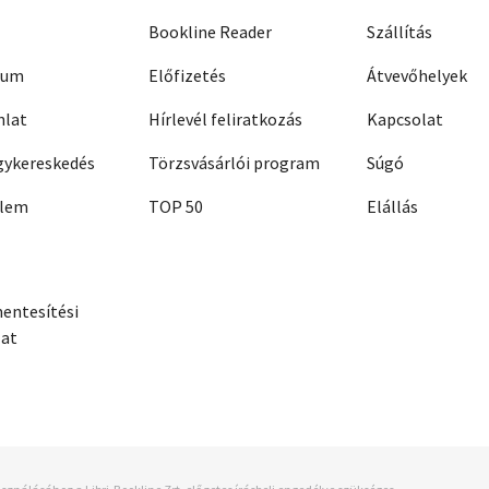
Bookline Reader
Szállítás
zum
Előfizetés
Átvevőhelyek
nlat
Hírlevél feliratkozás
Kapcsolat
ykereskedés
Törzsvásárlói program
Súgó
elem
TOP 50
Elállás
entesítési
zat