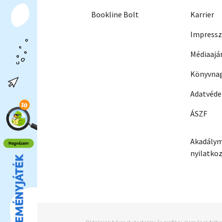
Bookline Bolt
Karrier
Impress
Médiaajá
Könyvnag
Adatvéd
ÁSZF
Akadálym
nyilatko