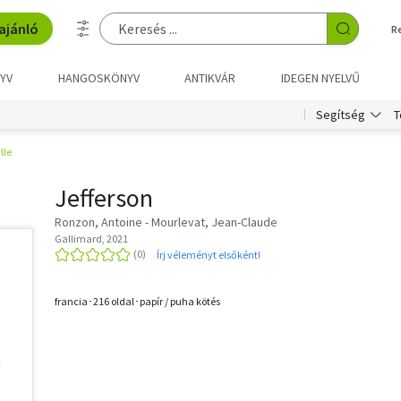
ajánló
R
YV
HANGOSKÖNYV
ANTIKVÁR
IDEGEN NYELVŰ
T
Segítség
lle
Jefferson
Ronzon, Antoine - Mourlevat, Jean-Claude
Gallimard, 2021
Írj véleményt elsőként!
francia･216 oldal･papír / puha kötés