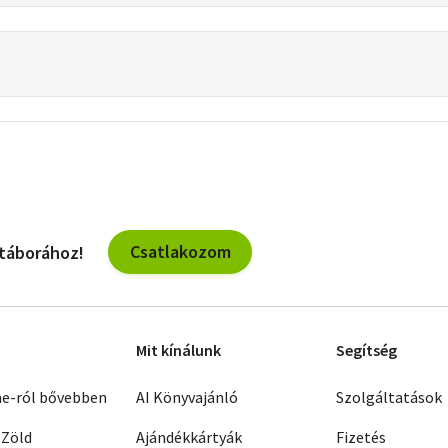
Csatlakozom
 táborához!
Mit kínálunk
Segítség
ne-ról bővebben
AI Könyvajánló
Szolgáltatások
 Zöld
Ajándékkártyák
Fizetés