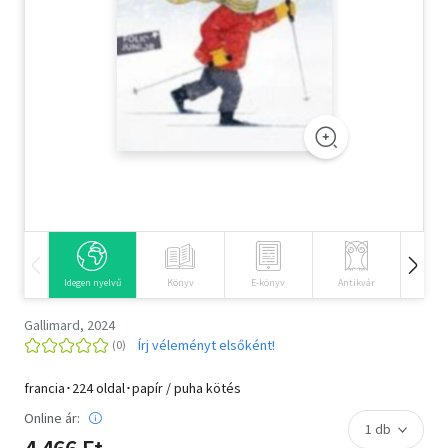
Szótár, nyelvkönyv
Tankönyv, segédkönyv
Társadalomtudomány
Természettudomány
Történelem
Vallás
Idegen nyelvű
Könyv
E-könyv
Antikvár
Hangos
Gallimard, 2024
Írj véleményt elsőként!
francia･224 oldal･papír / puha kötés
Online ár: