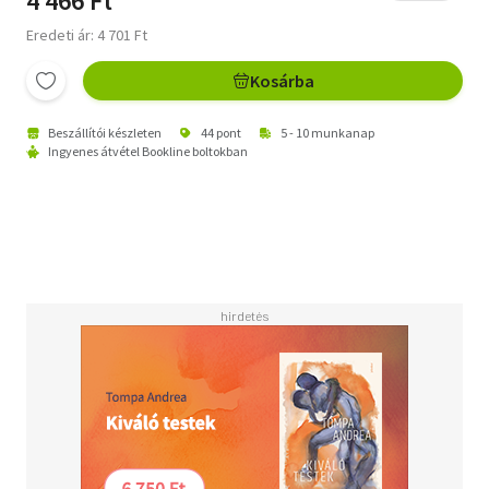
4 466 Ft
Eredeti ár: 4 701 Ft
Kosárba
Beszállítói készleten
44 pont
5 - 10 munkanap
Ingyenes átvétel Bookline boltokban