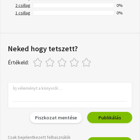
2 csillag
0%
1 csillag
0%
Neked hogy tetszett?
Értékeld:
Piszkozat mentése
Publikálás
Csak bejelentkezett felhasználók