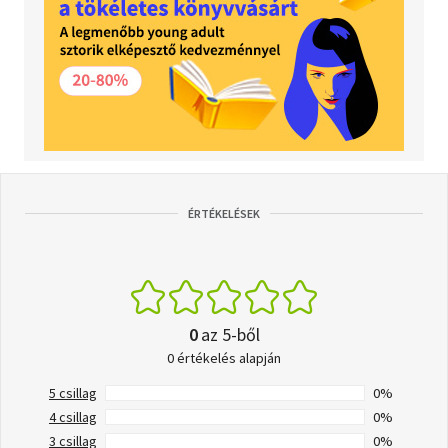
ÉRTÉKELÉSEK
0
az 5-ből
0 értékelés alapján
5 csillag
0%
4 csillag
0%
3 csillag
0%