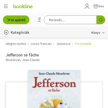
Üres
AI ajánló
Kategóriák
Könyv
Idegen nyelvű
Livres francais
Jeunesse
Fictionelle
Életmód, egészség
Jefferson se fâche
Erotika
Mourlevat, Jean-Claude
Gyermek- és ifjúsági
Hobbi, szabadidő
Irodalom
Művészet
Szakkönyv