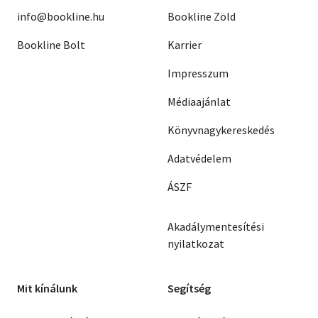
info@bookline.hu
Bookline Zöld
Bookline Bolt
Karrier
Impresszum
Médiaajánlat
Könyvnagykereskedés
Adatvédelem
ÁSZF
Akadálymentesítési
nyilatkozat
Mit kínálunk
Segítség