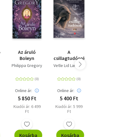
ok
Az áruló
A
Lalecska
Boleyn
csillagtudósok
Philippa Gregory
Vetle Lid Larssen
Amira Keidar
Online ár:
Online ár:
Online ár:
5 850 Ft
5 400 Ft
4 500 Ft
Kiadói ár: 6 499
Kiadói ár: 5 999
Kiadói ár: 4 999
Ft
Ft
Ft
Kosárba
Kosárba
Kosárba