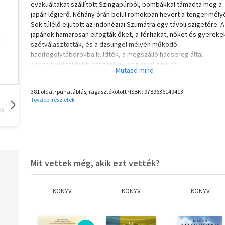
evakuáltakat szállított Szingapúrból, bombákkal támadta meg a
japán légierő. Néhány órán belül romokban hevert a tenger mély
Sok túlélő eljutott az indonéziai Szumátra egy távoli szigetére. A
japánok hamarosan elfogták őket, a férfiakat, nőket és gyereke
szétválasztották, és a dzsungel mélyén működő
hadifogolytáborokba küldték, a megszálló hadsereg által
összegyűjtött több száz másik emberrel együtt.
A táborokban a foglyok éheztek, brutálisan bántak velük, tombo
a betegségek. Több mint három és fél évet töltöttek ott, táborró
381 oldal･puhatáblás, ragasztókötött･ISBN:
9789636149413
táborra járva, a túlélésért küzdve. Ez az ő történetük...
További részletek
vű
Hangoskönyv
Film
Zene
Mit vettek még, akik ezt vették?
KÖNYV
KÖNYV
KÖNYV