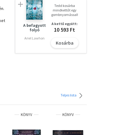
Tedd kosárba
én.
mindkettőt egy
gombnyomással!
ket
A kettő együtt:
A befagyott
10 593 Ft
folyó
Ariel Lawhon
Kosárba
ltak
l
Teljes lista
KÖNYV
KÖNYV
KÖNYV