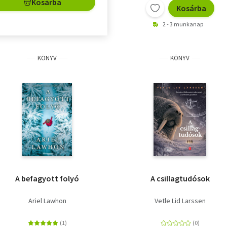
Kosárba
Kosárba
2 - 3 munkanap
KÖNYV
KÖNYV
A befagyott folyó
A csillagtudósok
Ariel Lawhon
Vetle Lid Larssen