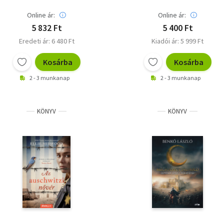
Online ár:
Online ár:
5 832 Ft
5 400 Ft
Eredeti ár: 6 480 Ft
Kiadói ár: 5 999 Ft
Kosárba
Kosárba
2 - 3 munkanap
2 - 3 munkanap
KÖNYV
KÖNYV