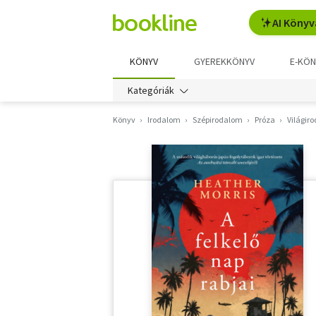
AI Könyv
KÖNYV
GYEREKKÖNYV
E-KÖN
Kategóriák
Könyv
Irodalom
Szépirodalom
Próza
Világir