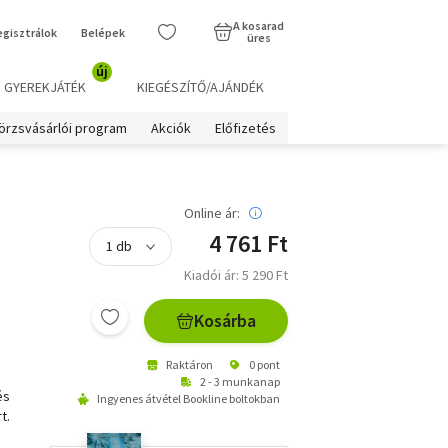
A kosarad
egisztrálok
Belépek
üres
új
GYEREKJÁTÉK
KIEGÉSZÍTŐ/AJÁNDÉK
örzsvásárlói program
Akciók
Előfizetés
Online ár:
4 761 Ft
Kiadói ár: 5 290 Ft
Kosárba
Raktáron
0 pont
2 - 3 munkanap
és
Ingyenes átvétel Bookline boltokban
t.