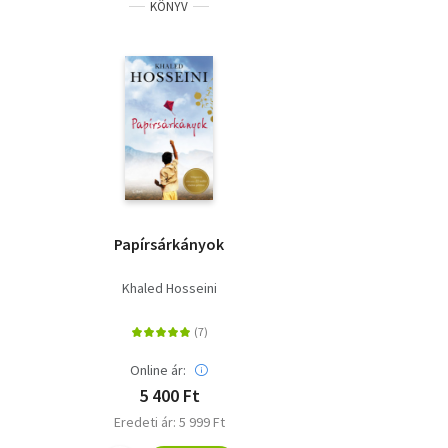
KÖNYV
Papírsárkányok
Khaled Hosseini
Online ár:
5 400 Ft
Eredeti ár: 5 999 Ft