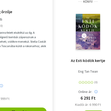
KÖNYV
 őrzője
li
rino felett elsötétül az ég. A
légierő bombái záporoznak a
teheti, vidékre menekül. Stella Costát
 Toscanába küldi a rokonaihoz, akik
...
Az Esti ködök kertje
Eng Tan Twan
Online ár:
6 291 Ft
5 999 Ft
Kiadói ár: 6 990 Ft