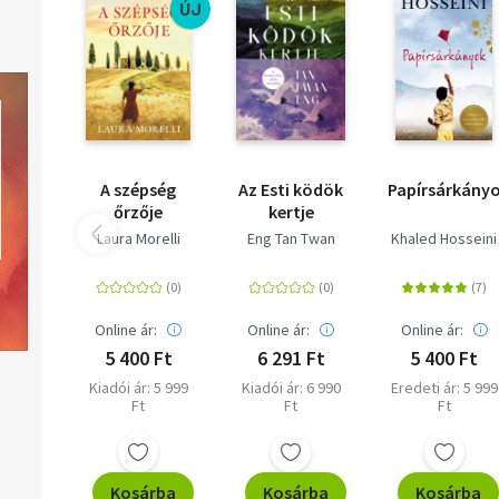
ÚJ
A szépség
Az Esti ködök
Papírsárkány
őrzője
kertje
Laura Morelli
Eng Tan Twan
Khaled Hosseini
Online ár:
Online ár:
Online ár:
5 400 Ft
6 291 Ft
5 400 Ft
Kiadói ár: 5 999
Kiadói ár: 6 990
Eredeti ár: 5 999
Ft
Ft
Ft
Kosárba
Kosárba
Kosárba