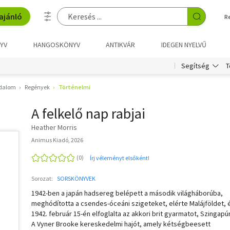
ajánló
R
YV
HANGOSKÖNYV
ANTIKVÁR
IDEGEN NYELVŰ
T
Segítség
odalom
Regények
Történelmi
A felkelő nap rabjai
Heather Morris
Animus Kiadó, 2026
Írj véleményt elsőként!
Sorozat:
SORSKÖNYVEK
1942-ben a japán hadsereg belépett a második világháborúba,
meghódította a csendes-óceáni szigeteket, elérte Malájföldet, 
1942. február 15-én elfoglalta az akkori brit gyarmatot, Szingapúr
A Vyner Brooke kereskedelmi hajót, amely kétségbeesett