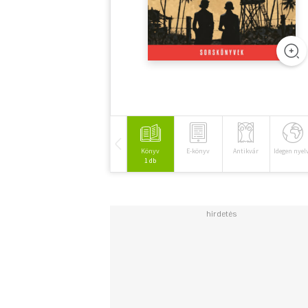
Könyv
E-könyv
Antikvár
Idegen nyel
1 db