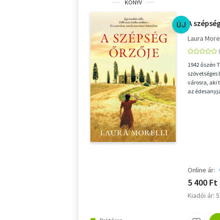
KÖNYV
A szépség
ÚJ
Laura Morel
1942 őszén To
szövetséges 
városra, aki 
az édesanyja
egy angol ház
Online ár:
5 400 Ft
Kiadói ár: 