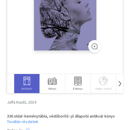
Szótár, nyelvkönyv
Tankönyv, segédkönyv
Társadalomtudomány
Természettudomány
Történelem
Vallás
Antikvár
Könyv
E-könyv
Idegen nyelvű
Hangos
Jaffa Kiadó, 2019
336 oldal･keménytábla, védőborító･jó állapotú antikvár könyv
További részletek