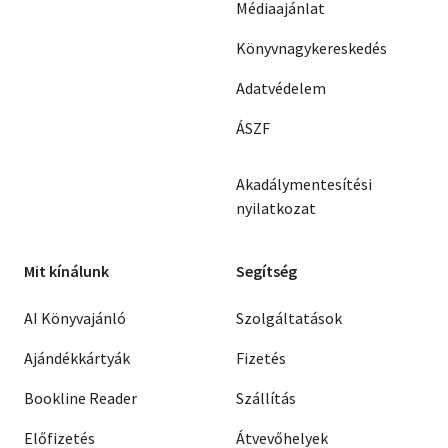
Médiaajánlat
Könyvnagykereskedés
Adatvédelem
ÁSZF
Akadálymentesítési
nyilatkozat
Mit kínálunk
Segítség
AI Könyvajánló
Szolgáltatások
Ajándékkártyák
Fizetés
Bookline Reader
Szállítás
Előfizetés
Átvevőhelyek