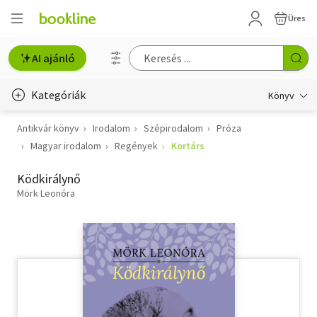
Üres
AI ajánló
Kategóriák
Könyv
Antikvár könyv
Irodalom
Szépirodalom
Próza
Életmód, egészség
Magyar irodalom
Regények
Kortárs
Erotika
Ködkirálynő
Gyermek- és ifjúsági
Mörk Leonóra
Hobbi, szabadidő
Irodalom
Művészet
Szakkönyv