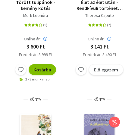
Törött tulipánok -
Élet az élet után -
kemény kötés
Rendkívüli történetek
és gyógyító üzenetek
Mörk Leonóra
Theresa Caputo
a túlvilágról a
Született Médium
sztárjától
Online ár:
Online ár:
3 600 Ft
3 141 Ft
Eredeti ár: 3 999 Ft
Eredeti ár: 3 490 Ft
Kosárba
Előjegyzem
2 - 3 munkanap
KÖNYV
KÖNYV
%