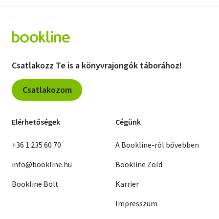
Csatlakozz Te is a könyvrajongók táborához!
Csatlakozom
Elérhetőségek
Cégünk
+36 1 235 60 70
A Bookline-ról bővebben
info@bookline.hu
Bookline Zöld
Bookline Bolt
Karrier
Impresszum