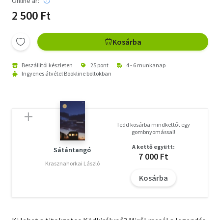
Online ár:
2 500 Ft
Kosárba
Beszállítói készleten
25 pont
4 - 6 munkanap
Ingyenes átvétel Bookline boltokban
Tedd kosárba mindkettőt egy
gombnyomással!
A kettő együtt:
Sátántangó
7 000 Ft
Krasznahorkai László
Kosárba