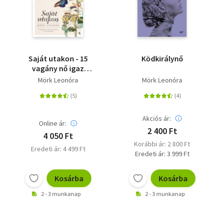
Saját utakon - 15
Ködkirálynő
vagány nő igaz
története 3
Mörk Leonóra
Mörk Leonóra
évszázadból
Akciós ár:
Online ár:
2 400 Ft
4 050 Ft
Korábbi ár: 2 800 Ft
Eredeti ár: 4 499 Ft
Eredeti ár: 3 999 Ft
Kosárba
Kosárba
2 - 3 munkanap
2 - 3 munkanap