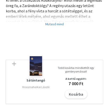
Ki lehet a titokzatos Ködkirálynő? Miről mesél a legendás
öreg fa, a Zarándoktölgy? A regény utazás egy letűnt
korba, ahol a fény vívta a harcát a sötétséggel, és az
emberi lélek mélyére, ahol egymás mellett élhet a
szeretet és a gyűlölet. Mire Kriszta megfejti a mesék
üzenetét, arra a kérdésre is választ kell találnia, van-e
bátorsága elfogadni, hogy az életben létezhet második
esély.
Tedd kosárba mindkettőt egy
gombnyomással!
A kettő együtt:
Sátántangó
7 000 Ft
Krasznahorkai László
Kosárba