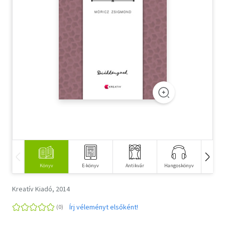
Szótár, nyelvkönyv
Tankönyv, segédkönyv
Társadalomtudomány
Természettudomány
Történelem
Vallás
Könyv
E-könyv
Antikvár
Hangoskönyv
Fi
Kreatív Kiadó, 2014
Írj véleményt elsőként!