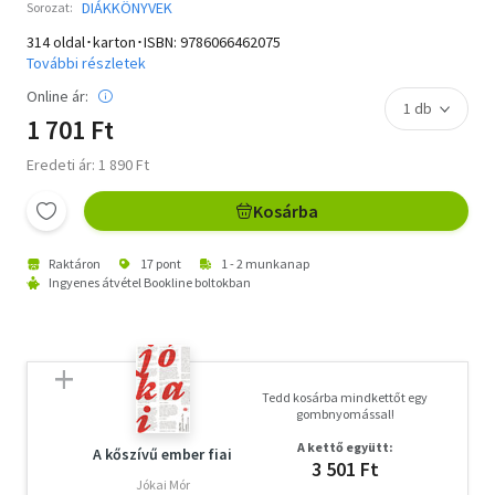
DIÁKKÖNYVEK
Sorozat:
314 oldal･karton･ISBN:
9786066462075
További részletek
Online ár:
1 701 Ft
Eredeti ár: 1 890 Ft
Kosárba
Raktáron
17 pont
1 - 2 munkanap
Ingyenes átvétel Bookline boltokban
Tedd kosárba mindkettőt egy
gombnyomással!
A kettő együtt:
A kőszívű ember fiai
3 501 Ft
Jókai Mór