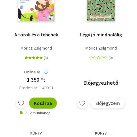
A török és a tehenek
Légy jó mindhalálig
Móricz Zsigmond
Móricz Zsigmond
Online ár:
1 350 Ft
Előjegyezhető
Eredeti ár: 1 499 Ft
Kosárba
Előjegyzem
1 - 2 munkanap
KÖNYV
KÖNYV