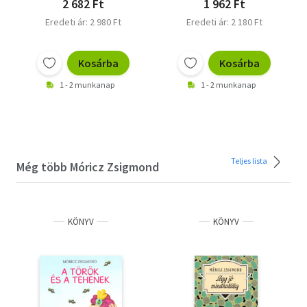
2 682 Ft
1 962 Ft
Eredeti ár: 2 980 Ft
Eredeti ár: 2 180 Ft
Kosárba
Kosárba
1 - 2 munkanap
1 - 2 munkanap
Teljes lista
Még több Móricz Zsigmond
KÖNYV
KÖNYV