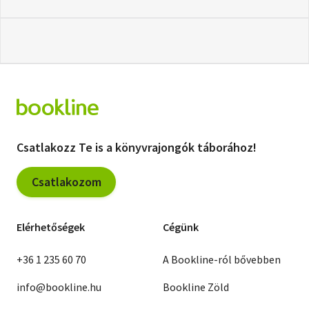
Csatlakozz Te is a könyvrajongók táborához!
Csatlakozom
Elérhetőségek
Cégünk
+36 1 235 60 70
A Bookline-ról bővebben
info@bookline.hu
Bookline Zöld