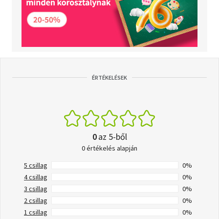
ÉRTÉKELÉSEK
0
az 5-ből
0 értékelés alapján
5 csillag
0%
4 csillag
0%
3 csillag
0%
2 csillag
0%
1 csillag
0%