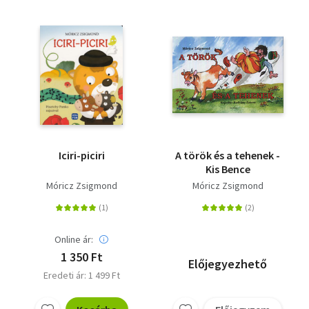
Iciri-piciri
A török és a tehenek -
Kis Bence
Móricz Zsigmond
Móricz Zsigmond
Online ár:
1 350 Ft
Előjegyezhető
Eredeti ár: 1 499 Ft