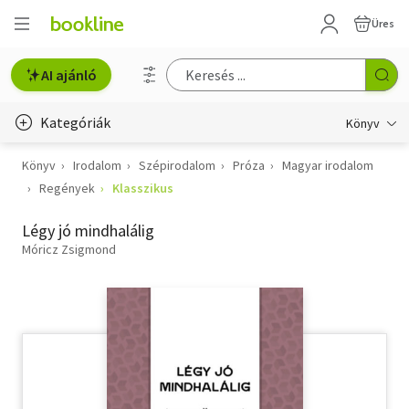
Üres
AI ajánló
Kategóriák
Könyv
Könyv
Irodalom
Szépirodalom
Próza
Magyar irodalom
Életmód, egészség
Regények
Klasszikus
Erotika
Légy jó mindhalálig
Gyermek- és ifjúsági
Móricz Zsigmond
Hobbi, szabadidő
Irodalom
Művészet
Szakkönyv