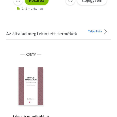
Kosárba
Előjegyzem
1 - 2 munkanap
Teljes lista
Az általad megtekintett termékek
KÖNYV
Légy jó mindhalálig