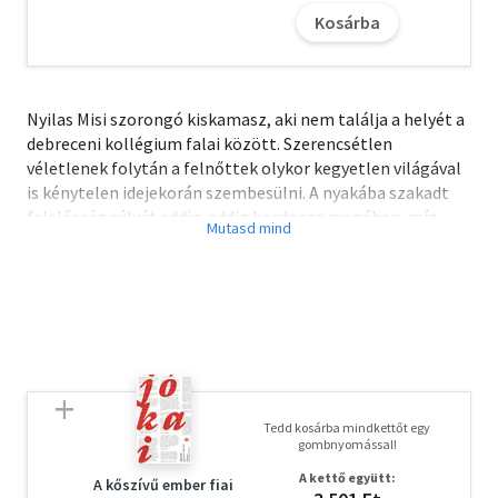
Kosárba
Nyilas Misi szorongó kiskamasz, aki nem találja a helyét a
debreceni kollégium falai között. Szerencsétlen
véletlenek folytán a felnőttek olykor kegyetlen világával
is kénytelen idejekorán szembesülni. A nyakába szakadt
felelősség súlyát addig-addig hordozza magában, míg
végül rá kell jönnie: Én nem akarok debreceni diák lenni
tovább!
Móricz Zsigmond társadalomkritikájával ugyan
elsősorban a felnőtteket akarta megszólítani, pontos
gyerekkarakterei és az egész könyvből áradó humanizmus
miatt azonban máig az egyik legfontosabb magyar
ifjúsági regényként olvassuk és szeretjük Misi történetét.
Tedd kosárba mindkettőt egy
gombnyomással!
A kettő együtt:
A kőszívű ember fiai