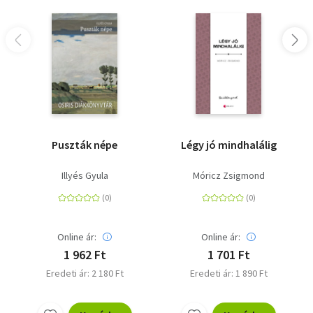
Puszták népe
Légy jó mindhalálig
Illyés Gyula
Móricz Zsigmond
Online ár:
Online ár:
1 962 Ft
1 701 Ft
Eredeti ár: 2 180 Ft
Eredeti ár: 1 890 Ft