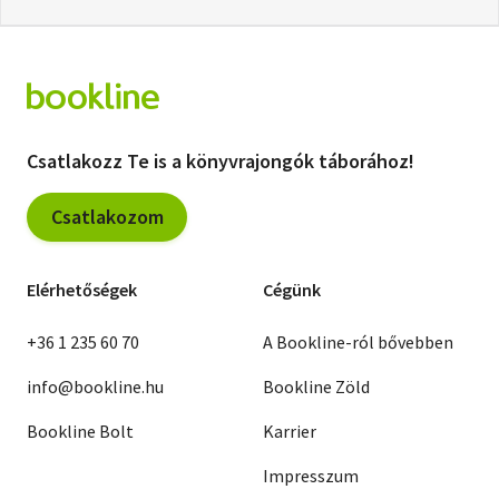
Csatlakozz Te is a könyvrajongók táborához!
Csatlakozom
Elérhetőségek
Cégünk
+36 1 235 60 70
A Bookline-ról bővebben
info@bookline.hu
Bookline Zöld
Bookline Bolt
Karrier
Impresszum