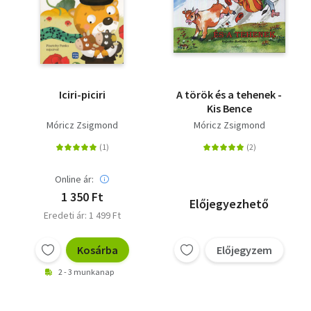
Iciri-piciri
A török és a tehenek -
Kis Bence
Móricz Zsigmond
Móricz Zsigmond
Online ár:
1 350 Ft
Előjegyezhető
Eredeti ár: 1 499 Ft
Kosárba
Előjegyzem
2 - 3 munkanap