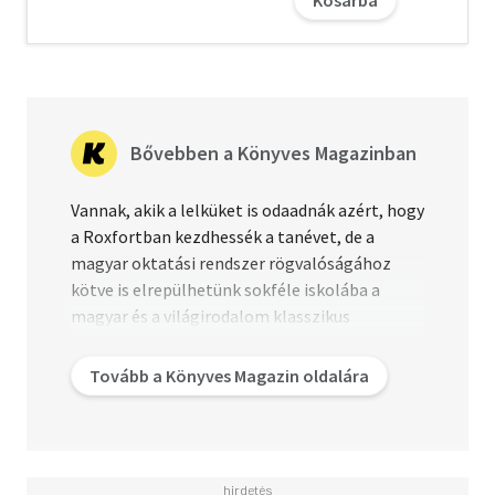
Bővebben a Könyves Magazinban
Vannak, akik a lelküket is odaadnák azért, hogy
a Roxfortban kezdhessék a tanévet, de a
magyar oktatási rendszer rögvalóságához
kötve is elrepülhetünk sokféle iskolába a
magyar és a világirodalom klasszikus
regényeinek segítségével. Könyvajánlónk
iskolakezdéshez tanulásról és iskolákról -
Tovább a Könyves Magazin oldalára
nem csak tanulóknak.