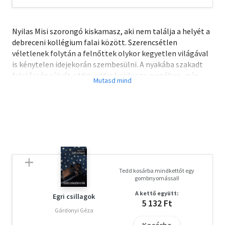
Nyilas Misi szorongó kiskamasz, aki nem találja a helyét a
debreceni kollégium falai között. Szerencsétlen
véletlenek folytán a felnőttek olykor kegyetlen világával
is kénytelen idejekorán szembesülni. A nyakába szakadt
felelősség súlyát addig-addig hordozza magában, míg
végül rá kell jönnie: „Én nem akarok debreceni diák lenni
tovább!”
Móricz Zsigmond társadalomkritikájával ugyan
elsősorban a felnőtteket akarta megszólítani, pontos
gyerekkarakterei és az egész könyvből áradó humanizmus
miatt azonban máig az egyik legfontosabb magyar
ifjúsági regényként olvassuk és szeretjük Misi történetét.
Tedd kosárba mindkettőt egy
gombnyomással!
A kettő együtt:
Egri csillagok
5 132 Ft
Gárdonyi Géza
Kosárba