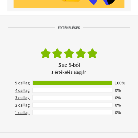
ÉRTÉKELÉSEK
5
az 5-ből
1 értékelés alapján
5 csillag
100%
4 csillag
0%
3 csillag
0%
2 csillag
0%
1 csillag
0%