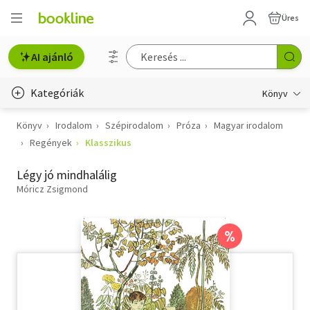
Üres
AI ajánló
Kategóriák
Könyv
Könyv
Irodalom
Szépirodalom
Próza
Magyar irodalom
Életmód, egészség
Regények
Klasszikus
Erotika
Légy jó mindhalálig
Gyermek- és ifjúsági
Móricz Zsigmond
Hobbi, szabadidő
%
Irodalom
Művészet
Szakkönyv