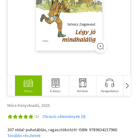
Szótár, nyelvkönyv
Tankönyv, segédkönyv
Társadalomtudomány
Természettudomány
Történelem
Vallás
Könyv
E-könyv
Antikvár
Hangoskönyv
Fi
Móra Könyvkiadó, 2025
Olvasói vélemények (0)
307 oldal･puhatáblás, ragasztókötött･ISBN:
9789634157960
További részletek