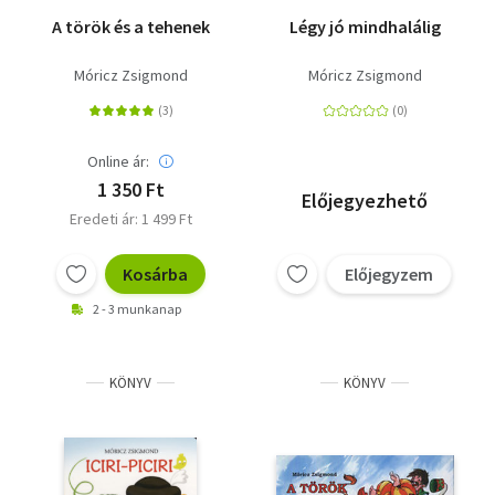
A török és a tehenek
Légy jó mindhalálig
Móricz Zsigmond
Móricz Zsigmond
Online ár:
1 350 Ft
Előjegyezhető
Eredeti ár: 1 499 Ft
Kosárba
Előjegyzem
2 - 3 munkanap
KÖNYV
KÖNYV