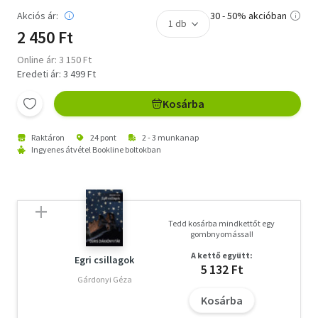
Akciós ár:
30 - 50% akcióban
2 450 Ft
Online ár: 3 150 Ft
Eredeti ár: 3 499 Ft
Kosárba
Raktáron
24 pont
2 - 3 munkanap
Ingyenes átvétel Bookline boltokban
Tedd kosárba mindkettőt egy
gombnyomással!
A kettő együtt:
Egri csillagok
5 132 Ft
Gárdonyi Géza
Kosárba