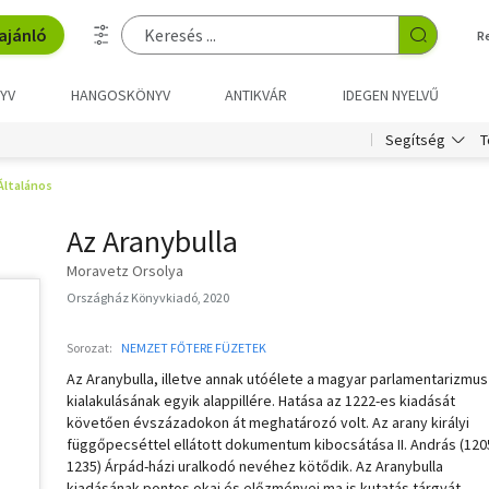
ajánló
R
YV
HANGOSKÖNYV
ANTIKVÁR
IDEGEN NYELVŰ
T
Segítség
Általános
Az Aranybulla
Moravetz Orsolya
Országház Könyvkiadó, 2020
Sorozat:
NEMZET FŐTERE FÜZETEK
Az Aranybulla, illetve annak utóélete a magyar parlamentarizmus
kialakulásának egyik alappillére. Hatása az 1222-es kiadását
követően évszázadokon át meghatározó volt. Az arany királyi
függőpecséttel ellátott dokumentum kibocsátása II. András (120
1235) Árpád-házi uralkodó nevéhez kötődik. Az Aranybulla
kiadásának pontos okai és előzményei ma is kutatás tárgyát