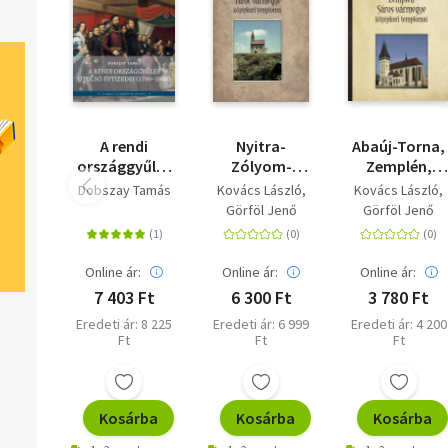
A rendi
Nyitra-
Abaúj-Torna,
országgyűlés
Zólyom-
Zemplén,
utolsó
Túróc
Sáros
Dobszay Tamás
Kovács László
Kovács László
évtizedei
vármegye
vármegye
Görföl Jenő
Görföl Jenő
(1790-1848)
középkori
középkori
templomai
templomai
Online ár:
Online ár:
Online ár:
7 403 Ft
6 300 Ft
3 780 Ft
Eredeti ár: 8 225
Eredeti ár: 6 999
Eredeti ár: 4 200
Ft
Ft
Ft
Kosárba
Kosárba
Kosárba