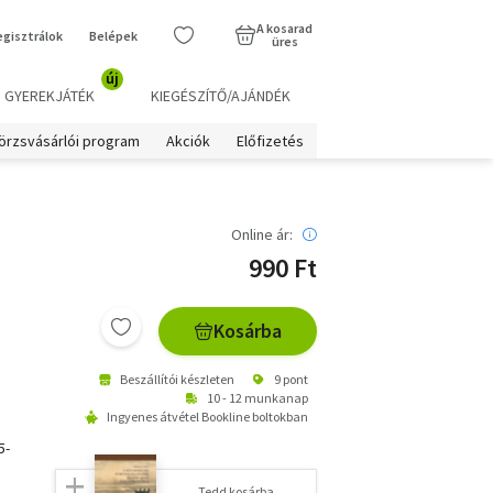
A kosarad
egisztrálok
Belépek
üres
új
GYEREKJÁTÉK
KIEGÉSZÍTŐ/AJÁNDÉK
örzsvásárlói program
Akciók
Előfizetés
Online ár:
990 Ft
Kosárba
Beszállítói készleten
9 pont
10 - 12 munkanap
Ingyenes átvétel Bookline boltokban
5-
Tedd kosárba