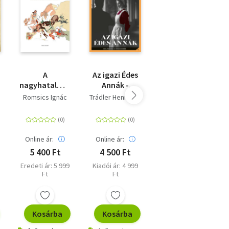
A
Az igazi Édes
Várak,
nagyhatalmak
Annák -
várkastélyok
és
Cselédsors a
a történelmi
Romsics Ignác
Trádler Henrietta
Kaiser Ottó
Magyarország
fővárosban
Magyarországon
a 20.
században
Online ár:
Online ár:
Online ár:
5 400 Ft
4 500 Ft
14 400 Ft
Eredeti ár: 5 999
Kiadói ár: 4 999
Kiadói ár: 15 999
Ft
Ft
Ft
Kosárba
Kosárba
Kosárba