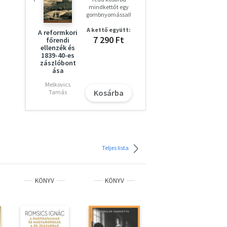
mindkettőt egy
gombnyomással!
A kettő együtt:
A reformkori
7 290 Ft
főrendi
ellenzék és
1839-40-es
zászlóbont
ása
Melkovics
Kosárba
Tamás
Teljes lista
KÖNYV
KÖNYV
KÖNYV