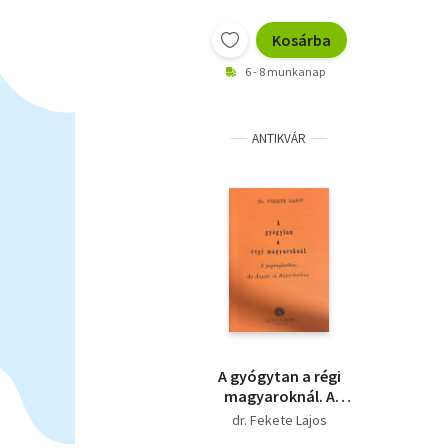
Kosárba
6 - 8 munkanap
ANTIKVÁR
A gyógytan a régi
magyaroknál. A
pogánykorban - Az
dr. Fekete Lajos
Árpád- és Anjou-