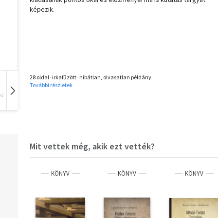
képezik.
28 oldal･irkafűzött･hibátlan, olvasatlan példány
További részletek
vű
Hangoskönyv
Film
Zene
Mit vettek még, akik ezt vették?
KÖNYV
KÖNYV
KÖNYV