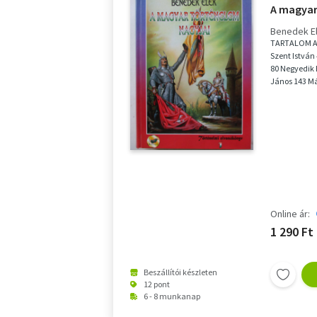
A magyar 
Benedek E
TARTALOM Az 
Szent István
80 Negyedik 
János 143 Má
Zríny...
Online ár:
1 290 Ft
Beszállítói készleten
12 pont
6 - 8 munkanap