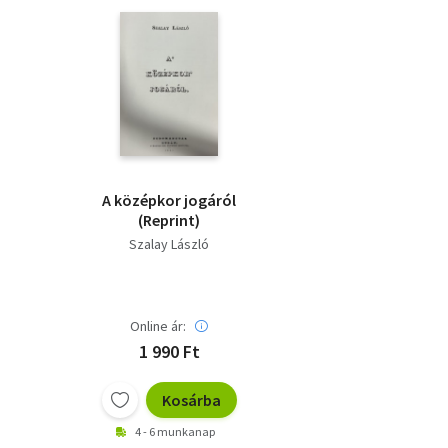
A középkor jogáról
(Reprint)
Szalay László
Online ár:
1 990 Ft
Kosárba
4 - 6 munkanap