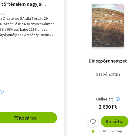
történelem nagyjai I.
lek
Olvasóhoz 5 Attila 7 Árpád 29
 45 Szent László 69 Könyves Kálmán
Béla 98 Nagy Lajos 122 Hunyadi
tyás király 171 Werbőczy István 225
Diaszpóranemzet
Szabó Zoltán
Online ár:
2 690 Ft
Kosárba
Kosárba
6 - 8 munkanap