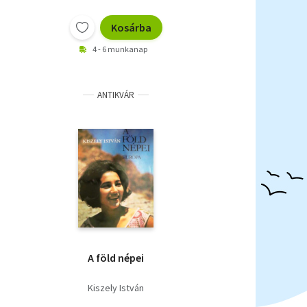
Kosárba
4 - 6 munkanap
ANTIKVÁR
A föld népei
Kiszely István