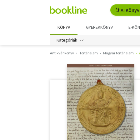
AI Könyv
KÖNYV
GYEREKKÖNYV
E-KÖN
Kategóriák
Antikvár könyv
Történelem
Magyar történelem