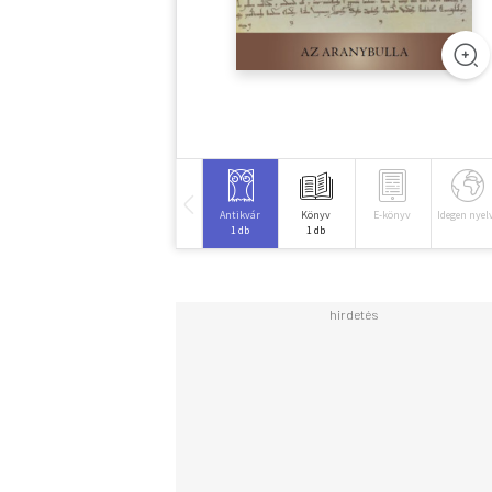
Antikvár
Könyv
E-könyv
Idegen nyel
1 db
1 db