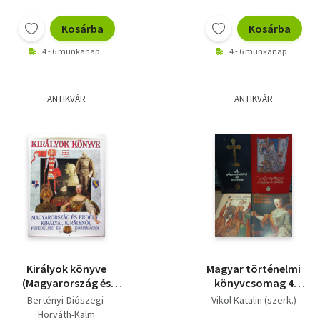
Kosárba
Kosárba
4 - 6 munkanap
4 - 6 munkanap
ANTIKVÁR
ANTIKVÁR
Királyok könyve
Magyar történelmi
(Magyarország és
könyvcsomag 4
Erdély királyai,
darabos:
Bertényi-Diószegi-
Vikol Katalin (szerk.)
királynői, fejedelme
Magyarország
Horváth-Kalm