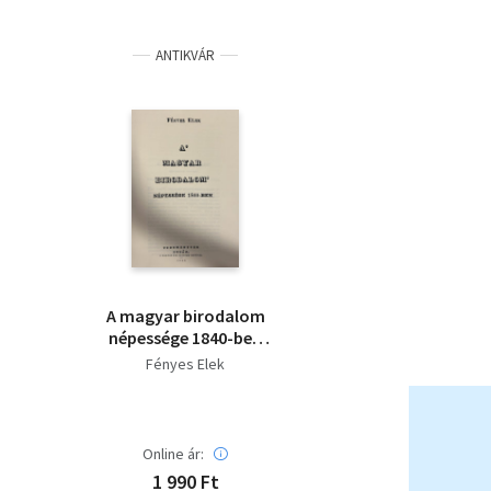
ANTIKVÁR
A magyar birodalom
népessége 1840-ben
(Reprint)
Fényes Elek
Online ár:
1 990 Ft