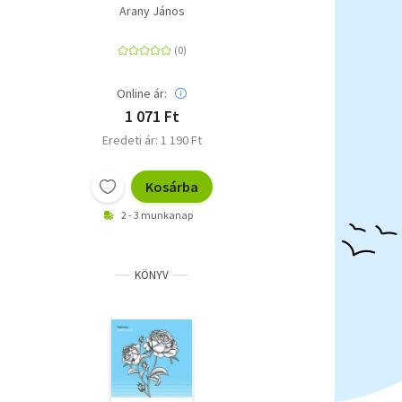
Arany János
Online ár:
1 071 Ft
Eredeti ár: 1 190 Ft
Kosárba
2 - 3 munkanap
KÖNYV