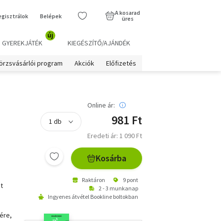
A kosarad
egisztrálok
Belépek
üres
új
GYEREKJÁTÉK
KIEGÉSZÍTŐ/AJÁNDÉK
örzsvásárlói program
Akciók
Előfizetés
Online ár:
981 Ft
Eredeti ár: 1 090 Ft
Kosárba
Raktáron
9 pont
t
2 - 3 munkanap
Ingyenes átvétel Bookline boltokban
ére,