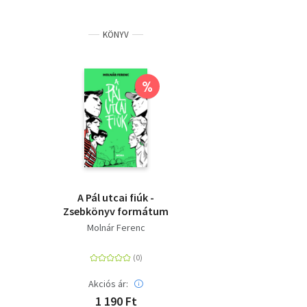
KÖNYV
%
A Pál utcai fiúk -
Zsebkönyv formátum
Molnár Ferenc
Akciós ár:
1 190 Ft