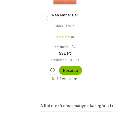
Rab ember fiai
Móra Ferenc
Online ár:
981 Ft
Eredeti ár: 1 090 Ft
Kosárba
2 - 3 munkanap
A Kötelező olvasmányok kategória to