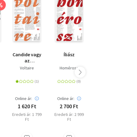
%
Candide vagy
Íliász
Toldi
az
optimizmus
Voltaire
Homérosz
Arany János
Online ár:
Online ár:
Online ár:
1 620 Ft
2 700 Ft
1 071 Ft
Eredeti ár: 1 799
Eredeti ár: 2 999
Eredeti ár: 1 190
Ft
Ft
Ft