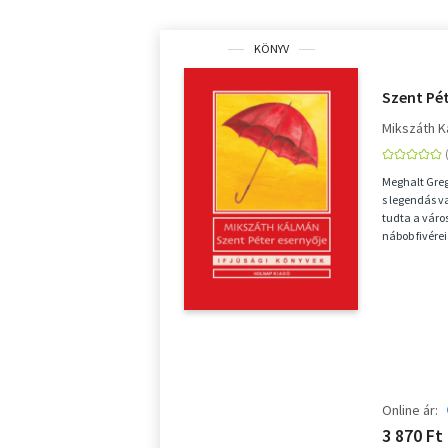
KÖNYV
Szent Pét
Mikszáth 
Meghalt Greg
s legendás v
tudta a város
nábob fivérei
Online ár:
3 870 Ft