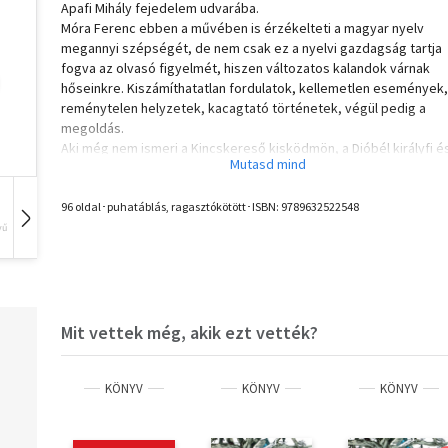
Apafi Mihály fejedelem udvarába.
Móra Ferenc ebben a művében is érzékelteti a magyar nyelv
megannyi szépségét, de nem csak ez a nyelvi gazdagság tartja
fogva az olvasó figyelmét, hiszen változatos kalandok várnak
hőseinkre. Kiszámíthatatlan fordulatok, kellemetlen események,
reménytelen helyzetek, kacagtató történetek, végül pedig a
megoldás.
Aki még nem ismeri a Kincskereső kisködmön, a Dióbél királyfi é
számos többi Móra-mesét és -elbeszélést, annak igazi felfedez
utazás lesz a Rab ember fiai; annak, aki ismeri a nagy mesélő
történeteit, ismerős ízeket és az újbóli találkozás örömét kínálja
96 oldal･puhatáblás, ragasztókötött･ISBN:
9789632522548
az 1909-ben született kisregény.
vű
Hangoskönyv
Film
Zene
Mit vettek még, akik ezt vették?
KÖNYV
KÖNYV
KÖNYV