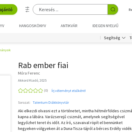
ajánló
R
YV
HANGOSKÖNYV
ANTIKVÁR
IDEGEN NYELVŰ
T
Segítség
mányok
Rab ember fiai
Móra Ferenc
Akkord Kiadó, 2025
Írj véleményt elsőként!
Sorozat:
Talentum Diákkönyvtár
Aki elkezdi olvasni ezt a történetet, mintha hétmérföldes csizmá
kapna a lábára. Varázserejű csizmát, amelynek segítségével
legyőzhet teret és időt. Az író, szavaival röpít el bennünket
hegyeken-völgyeken át a Duna-Tisza-tájról a bérces Erdély vidék