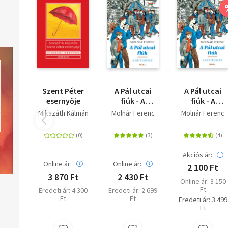
Szent Péter
A Pál utcai
A Pál utcai
esernyője
fiúk - A
fiúk - A
Gittegylet -
Gittegylet
Mikszáth Kálmán
Molnár Ferenc
Molnár Ferenc
puha kötés
Akciós ár:
Online ár:
Online ár:
2 100 Ft
3 870 Ft
2 430 Ft
Online ár: 3 150
Ft
Eredeti ár: 4 300
Eredeti ár: 2 699
Ft
Ft
Eredeti ár: 3 499
Ft