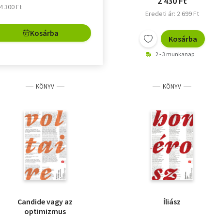
2 430 Ft
 4 300 Ft
Eredeti ár: 2 699 Ft
Kosárba
Kosárba
2 - 3 munkanap
KÖNYV
KÖNYV
Candide vagy az
Íliász
optimizmus