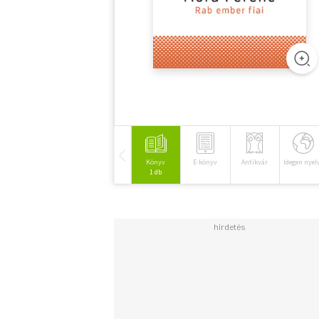
Könyv
E-könyv
Antikvár
Idegen nyel
1 db