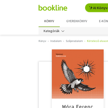
AI Könyv
KÖNYV
GYEREKKÖNYV
E-KÖN
Kategóriák
Könyv
Irodalom
Szépirodalom
Kötelező olvas