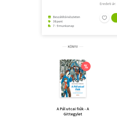
Eredeti ár:
Beszállítói készleten
38 pont
7 - 9 munkanap
KÖNYV
%
A Pál utcai fiúk - A
Gittegylet