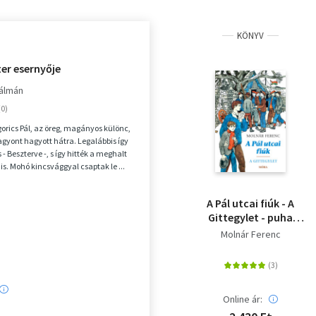
KÖNYV
er esernyője
Kálmán
orics Pál, az öreg, magányos különc,
agyont hagyott hátra. Legalábbis így
 - Beszterve -, s így hitték a meghalt
 is. Mohó kincsvággyal csaptak le ...
A Pál utcai fiúk - A
Gittegylet - puha
kötés
Molnár Ferenc
Online ár: