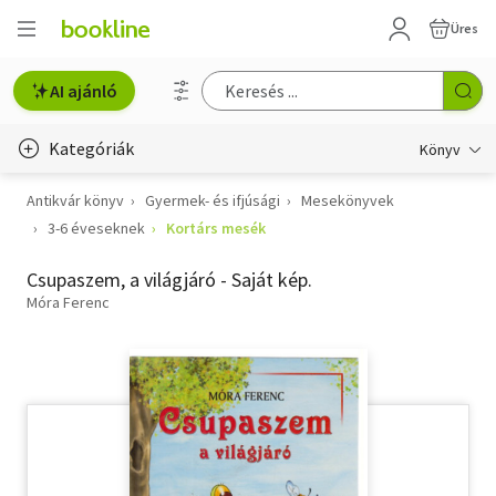
Üres
AI ajánló
Kategóriák
Könyv
Antikvár könyv
Gyermek- és ifjúsági
Mesekönyvek
Életmód, egészség
3-6 éveseknek
Kortárs mesék
Erotika
Csupaszem, a világjáró - Saját kép.
Gyermek- és ifjúsági
Móra Ferenc
Hobbi, szabadidő
Irodalom
Művészet
Szakkönyv