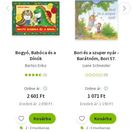
Bogyó, Babóca és a
Bori és a szuper nyár -
Dínók
Barátnőm, Bori 57.
Bartos Erika
Liane Schneider
Online ár:
Online ár:
2 601 Ft
1 071 Ft
Eredeti ár: 2 890 Ft
Eredeti ár: 1 190 Ft
Kosárba
Kosárba
2 - 3 munkanap
2 - 3 munkanap