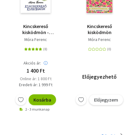
Kincskereső
Kincskereső
kisködmön -
kisködmön
Puhatábla
Móra Ferenc
Móra Ferenc
Akciós ár:
1 400 Ft
Előjegyezhető
Online ár: 1 800 Ft
Eredeti ár: 1 999 Ft
Kosárba
Előjegyzem
2 - 3 munkanap