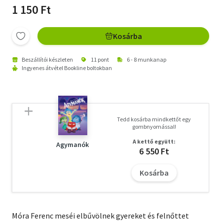
1 150 Ft
Kosárba
Beszállítói készleten
11 pont
6 - 8 munkanap
Ingyenes átvétel Bookline boltokban
Tedd kosárba mindkettőt egy
gombnyomással!
A kettő együtt:
Agymanók
6 550 Ft
Kosárba
Móra Ferenc meséi elbűvölnek gyereket és felnőttet