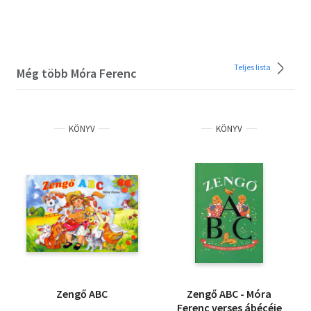
Teljes lista
Még több Móra Ferenc
KÖNYV
KÖNYV
Zengő ABC
Zengő ABC - Móra
Ferenc verses ábécéje