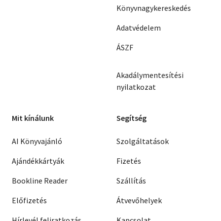
Könyvnagykereskedés
Adatvédelem
ÁSZF
Akadálymentesítési
nyilatkozat
Mit kínálunk
Segítség
AI Könyvajánló
Szolgáltatások
Ajándékkártyák
Fizetés
Bookline Reader
Szállítás
Előfizetés
Átvevőhelyek
Hírlevél feliratkozás
Kapcsolat