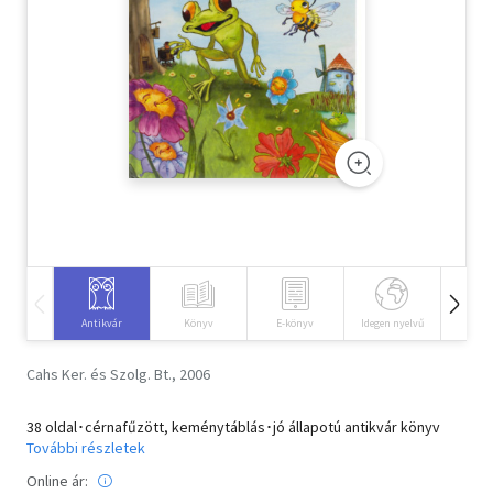
Szótár, nyelvkönyv
Tankönyv, segédkönyv
Társadalomtudomány
Természettudomány
Történelem
Vallás
Antikvár
Könyv
E-könyv
Idegen nyelvű
Hangos
Cahs Ker. és Szolg. Bt., 2006
38 oldal･cérnafűzött, keménytáblás･jó állapotú antikvár könyv
További részletek
Online ár: