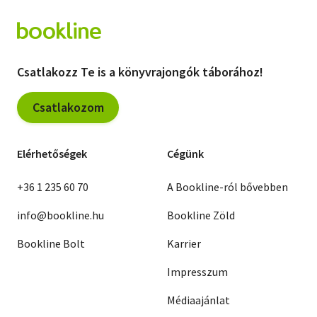
Csatlakozz Te is a könyvrajongók táborához!
Csatlakozom
Elérhetőségek
Cégünk
+36 1 235 60 70
A Bookline-ról bővebben
info@bookline.hu
Bookline Zöld
Bookline Bolt
Karrier
Impresszum
Médiaajánlat