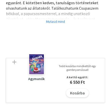
egyaránt. E kötetben kedves, tanulságos történeteket
olvashatunk az állatokról. Találkozhatunk Csupaszem
békával, a papucsosmesterrel, a mindig unatkozó
Jércikével - akire Morzsa kutya vigyáz -, és barátaival.
Megismerkedünk a nyughatatlan méhecskével és még
sok-sok kedves állattal, akik különös kalandokban
vesznek részt.
Tedd kosárba mindkettőt egy
gombnyomással!
A kettő együtt:
Agymanók
6 550 Ft
Kosárba