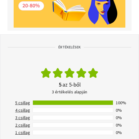
ÉRTÉKELÉSEK
5
az 5-ből
3 értékelés alapján
5 csillag
100%
4 csillag
0%
3 csillag
0%
2 csillag
0%
1 csillag
0%