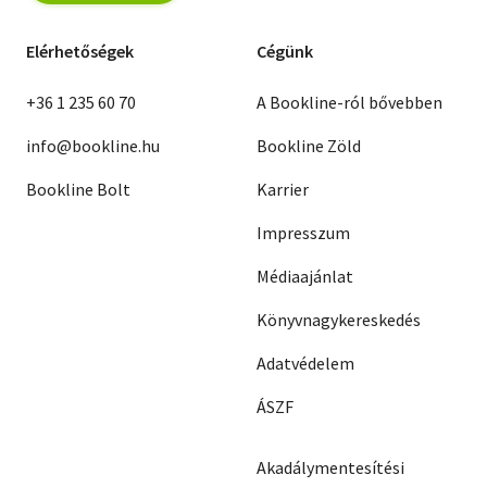
Elérhetőségek
Cégünk
+36 1 235 60 70
A Bookline-ról bővebben
info@bookline.hu
Bookline Zöld
Bookline Bolt
Karrier
Impresszum
Médiaajánlat
Könyvnagykereskedés
Adatvédelem
ÁSZF
Akadálymentesítési