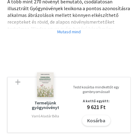
A több mint 270 növényt bemutató, csodálatosan
illusztrált Gyógynövények lexikona a pontos azonosításra
alkalmas ábrázolások mellett könnyen elkészíthető
recepteket és rövid, de alapos növényismertetőket
tartalmaz. Minden egyes gyógyhatású készítmény
(például tea, olaj, kenőcs stb.) elkészítésének leírása
mellett megtaláljuk a lépéseket illusztráló fotókat is. A
londoni Kew Gardens világszerte elismert szakemberei
által írt, alapos és komoly kutatások eredményeit
felhasználó füveskönyv hobbikertészeknek, alkalmi
gyógynövénygyűjtőknek és gyógyulni vágyóknak egyaránt
javasolt.
Tedd kosárba mindkettőt egy
Olvasd el mások véleményét is!
gombnyomással!
A kettő együtt:
Termeljünk
9 621 Ft
gyógynövényt
Varró Aladár Béla
Kosárba