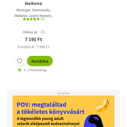
lexikona
Monique Simmonds
Melanie-Jayne Howes
Jason Irving
Online ár:
7 191 Ft
Eredeti ár: 7 990 Ft
Kosárba
1 - 2 munkanap