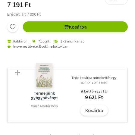
7 191 Ft
Eredeti ár: 7 990 Ft
Kosárba
Raktáron
71 pont
1 - 2 munkanap
Ingyenes átvétel Bookline boltokban
Tedd kosárba mindkettőt egy
gombnyomással!
A kettő együtt:
Termeljünk
9 621 Ft
gyógynövényt
Varró Aladár Béla
Kosárba