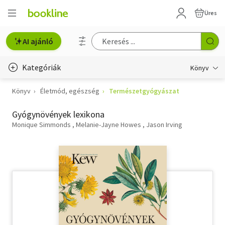
Üres
AI ajánló
Kategóriák
Könyv
Könyv
Életmód, egészség
Természetgyógyászat
Életmód, egészség
Gyógynövények lexikona
Erotika
Monique Simmonds
Melanie-Jayne Howes
Jason Irving
Gyermek- és ifjúsági
Hobbi, szabadidő
Irodalom
Művészet
Szakkönyv