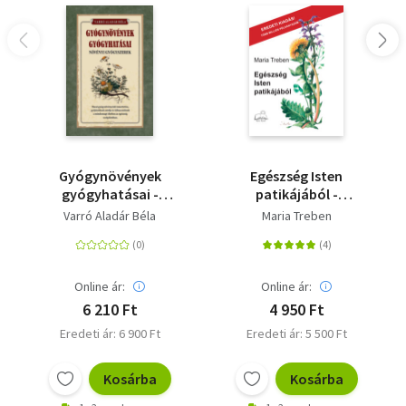
Gyógynövények
Egészség Isten
gyógyhatásai -
patikájából -
Növényi gyógyszerek
Tapasztalatok
Varró Aladár Béla
Maria Treben
gyógynövényekről és
tanácsok
felhasználásukhoz
Online ár:
Online ár:
6 210 Ft
4 950 Ft
Eredeti ár: 6 900 Ft
Eredeti ár: 5 500 Ft
Kosárba
Kosárba