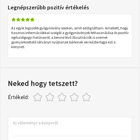
Legnépszerűbb pozitív értékelés
Az egyik legszebb gyógynövény lexikon, amit eddig láttam. Amellett, hogy
hasznos információkkal szolgál a gyógynövények felhasznàlása és pozitív
egészségügyi hatásairól, a benne lévő illusztrációk is szemet
gyönyörködtető látványt nyújtanak bárkinek aki kézbe fogja ezt a
könyvet.
Neked hogy tetszett?
Értékeld: