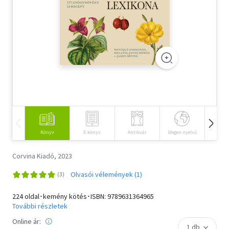
Szótár, nyelvkönyv
Tankönyv, segédkönyv
Társadalomtudomány
Természettudomány
Történelem
Vallás
Könyv
E-könyv
Antikvár
Idegen nyelvű
Hangos
Corvina Kiadó, 2023
Olvasói vélemények (1)
224 oldal･kemény kötés･ISBN:
9789631364965
További részletek
Online ár: