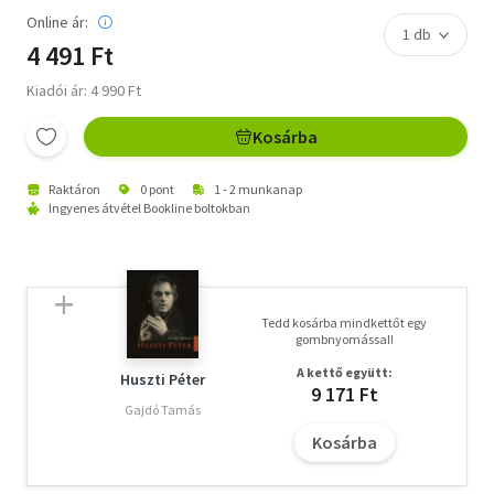
Online ár:
4 491 Ft
Kiadói ár: 4 990 Ft
Kosárba
Raktáron
0 pont
1 - 2 munkanap
Ingyenes átvétel Bookline boltokban
Tedd kosárba mindkettőt egy
gombnyomással!
A kettő együtt:
Huszti Péter
9 171 Ft
Gajdó Tamás
Kosárba