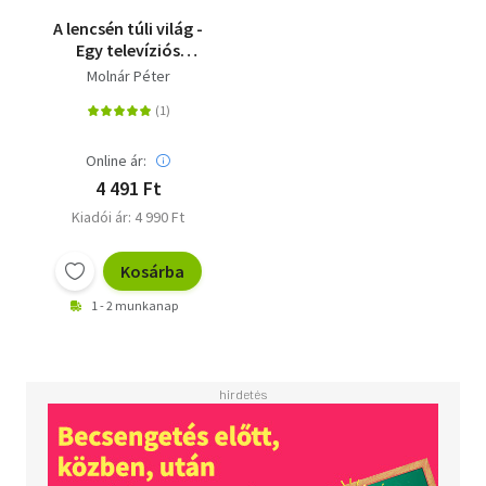
A lencsén túli világ -
Egy televíziós
operatőr
Molnár Péter
kalandozásai a Föld
nevű bolygón
Online ár:
4 491 Ft
Kiadói ár: 4 990 Ft
Kosárba
1 - 2 munkanap