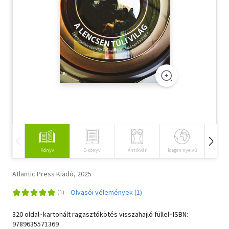
Szótár, nyelvkönyv
Tankönyv, segédkönyv
Társadalomtudomány
Természettudomány
Történelem
Vallás
Könyv
E-könyv
Antikvár
Idegen nyelvű
Hangos
Atlantic Press Kiadó, 2025
Olvasói vélemények (1)
320 oldal･kartonált ragasztókötés visszahajló füllel･ISBN:
9789635571369