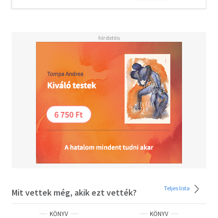
közvetítésein dolgozik.
Olvasd el mások véleményét is!
Teljes lista
Mit vettek még, akik ezt vették?
KÖNYV
KÖNYV