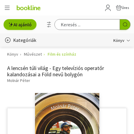
Üres
AI ajánló
Kategóriák
Könyv
Könyv
Művészet
Film és színház
Életmód, egészség
A lencsén túli világ - Egy televíziós operatőr
Erotika
kalandozásai a Föld nevű bolygón
Gyermek- és ifjúsági
Molnár Péter
Hobbi, szabadidő
Irodalom
Művészet
Szakkönyv