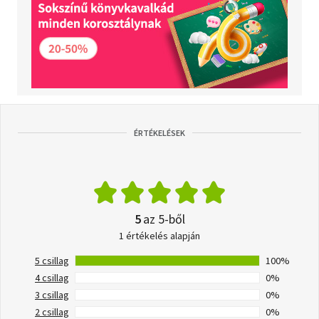
ÉRTÉKELÉSEK
5
az 5-ből
1 értékelés alapján
5 csillag
100%
4 csillag
0%
3 csillag
0%
2 csillag
0%