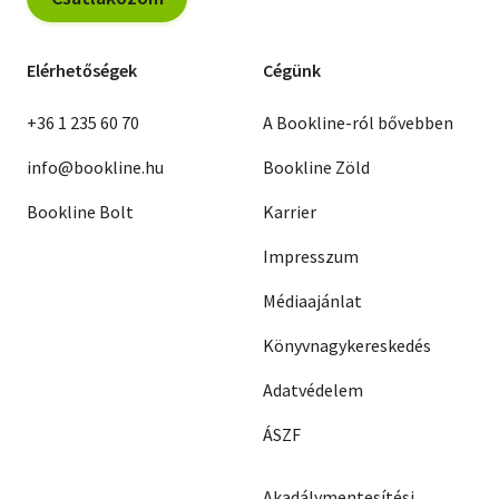
Elérhetőségek
Cégünk
+36 1 235 60 70
A Bookline-ról bővebben
info@bookline.hu
Bookline Zöld
Bookline Bolt
Karrier
Impresszum
Médiaajánlat
Könyvnagykereskedés
Adatvédelem
ÁSZF
Akadálymentesítési