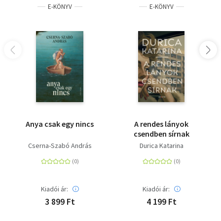
E-KÖNYV
E-KÖNYV
Anya csak egy nincs
A ​rendes lányok
csendben sírnak
Cserna-Szabó András
Durica Katarina
Kiadói ár:
Kiadói ár:
3 899 Ft
4 199 Ft