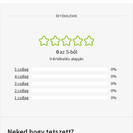
ÉRTÉKELÉSEK
0
az 5-ből
0 értékelés alapján
5 csillag
0%
4 csillag
0%
3 csillag
0%
2 csillag
0%
1 csillag
0%
Neked hogy tetszett?