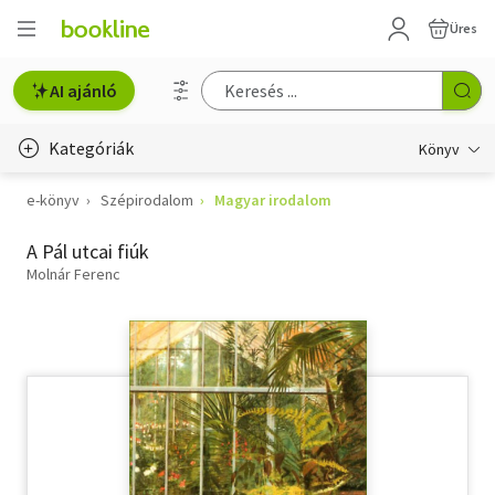
Üres
AI ajánló
Kategóriák
Könyv
e-könyv
Szépirodalom
Magyar irodalom
Életmód, egészség
A Pál utcai fiúk
Erotika
Molnár Ferenc
Gyermek- és ifjúsági
Hobbi, szabadidő
Irodalom
Művészet
Szakkönyv