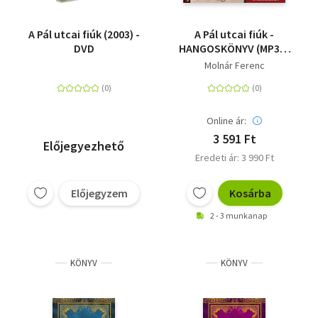
A Pál utcai fiúk (2003) -
A Pál utcai fiúk -
DVD
HANGOSKÖNYV (MP3) -
Németh Kristóf
Molnár Ferenc
előadásában
Online ár:
3 591 Ft
Előjegyezhető
Eredeti ár: 3 990 Ft
Előjegyzem
Kosárba
2 - 3 munkanap
KÖNYV
KÖNYV