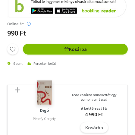
Online ár:
990 Ft
Kosárba
9 pont
Perceken belül
Tedd kosárba mindkettőt egy
gombnyomással!
A kettő együtt:
Digó
4 990 Ft
Péterfy Gergely
Kosárba