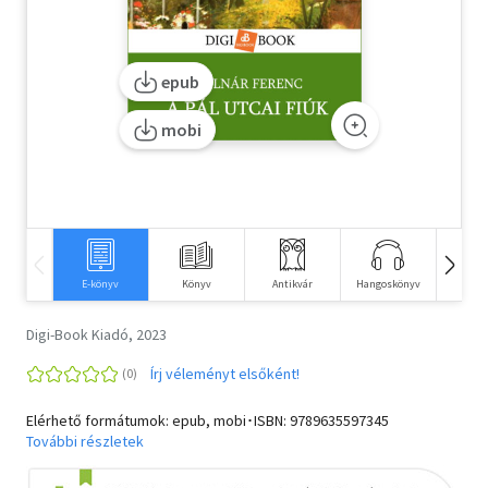
Szótár, nyelvkönyv
epub
Tankönyv, segédkönyv
mobi
Társadalomtudomány
Természettudomány
Történelem
Vallás
E-könyv
Könyv
Antikvár
Hangoskönyv
Fi
Digi-Book Kiadó, 2023
Írj véleményt elsőként!
Elérhető formátumok: epub, mobi･ISBN:
9789635597345
További részletek