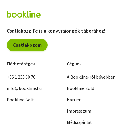
Csatlakozz Te is a könyvrajongók táborához!
Csatlakozom
Elérhetőségek
Cégünk
+36 1 235 60 70
A Bookline-ról bővebben
info@bookline.hu
Bookline Zöld
Bookline Bolt
Karrier
Impresszum
Médiaajánlat