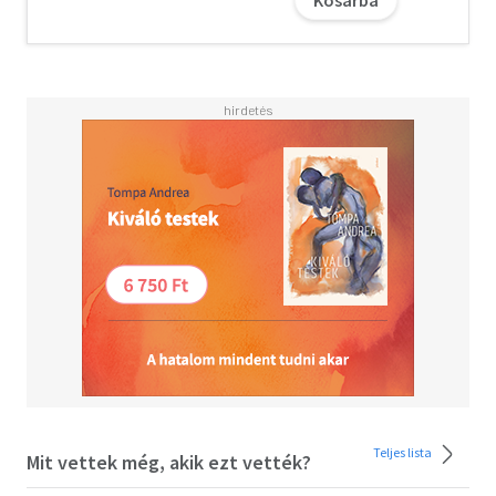
azzá válik a grundért folyó háborúban. A regény a grund és
a gyerekek valódi világát azonban soha nem lépi túl.
Kiváló mesterségbeli tudással, a nagy író keze nyomáról
árulkodó realizmussal, minden didakszist kerülő, csak a
művészi és pszichológiai hatásra építő mű a 10-12 éves
gyerekek maradandó élményt nyújtó olvasmánya. (Legeza
Ilona)
A letöltéssel kapcsolatos kérdésekre
itt
találhat választ.
Teljes lista
Mit vettek még, akik ezt vették?