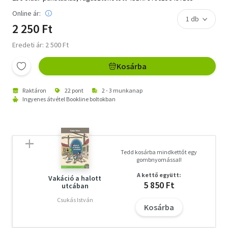
Online ár:
2 250 Ft
Eredeti ár: 2 500 Ft
Kosárba
Raktáron
22 pont
2 - 3 munkanap
Ingyenes átvétel Bookline boltokban
Tedd kosárba mindkettőt egy
gombnyomással!
A kettő együtt:
Vakáció a halott
5 850 Ft
utcában
Csukás István
Kosárba