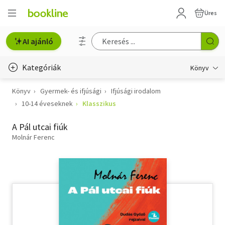
Üres
AI ajánló
Kategóriák
Könyv
Könyv
Gyermek- és ifjúsági
Ifjúsági irodalom
Életmód, egészség
10-14 éveseknek
Klasszikus
Erotika
A Pál utcai fiúk
Gyermek- és ifjúsági
Molnár Ferenc
Hobbi, szabadidő
Irodalom
Művészet
Szakkönyv