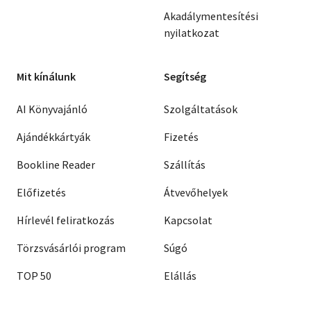
Akadálymentesítési
nyilatkozat
Mit kínálunk
Segítség
AI Könyvajánló
Szolgáltatások
Ajándékkártyák
Fizetés
Bookline Reader
Szállítás
Előfizetés
Átvevőhelyek
Hírlevél feliratkozás
Kapcsolat
Törzsvásárlói program
Súgó
TOP 50
Elállás