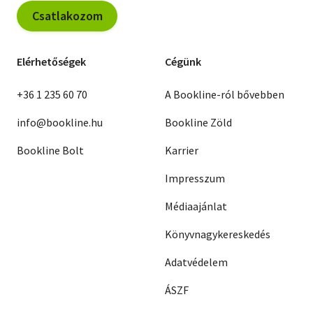
Csatlakozom
Elérhetőségek
Cégünk
+36 1 235 60 70
A Bookline-ról bővebben
info@bookline.hu
Bookline Zöld
Bookline Bolt
Karrier
Impresszum
Médiaajánlat
Könyvnagykereskedés
Adatvédelem
ÁSZF