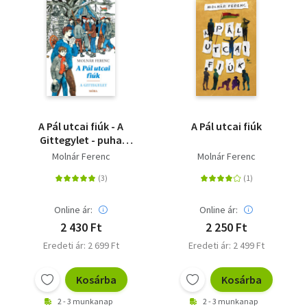
A Pál utcai fiúk - A
A Pál utcai fiúk
Gittegylet - puha
kötés
Molnár Ferenc
Molnár Ferenc
Online ár:
Online ár:
2 430 Ft
2 250 Ft
Eredeti ár: 2 699 Ft
Eredeti ár: 2 499 Ft
Kosárba
Kosárba
2 - 3 munkanap
2 - 3 munkanap