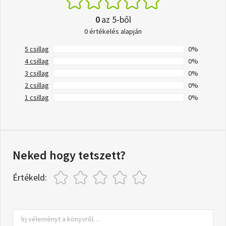
0
az 5-ből
0 értékelés alapján
5 csillag
0%
4 csillag
0%
3 csillag
0%
2 csillag
0%
1 csillag
0%
Neked hogy tetszett?
Értékeld: