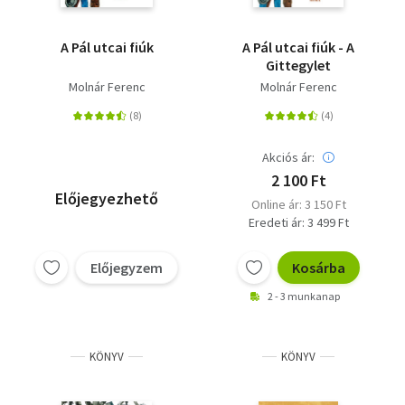
A Pál utcai fiúk
A Pál utcai fiúk - A
Gittegylet
Molnár Ferenc
Molnár Ferenc
Akciós ár:
2 100 Ft
Előjegyezhető
Online ár: 3 150 Ft
Eredeti ár: 3 499 Ft
Előjegyzem
Kosárba
2 - 3 munkanap
KÖNYV
KÖNYV