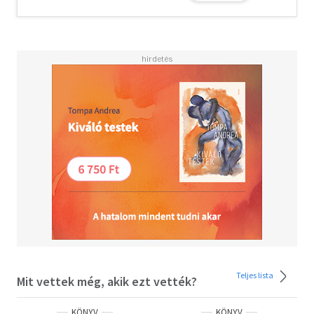
Teljes lista
Mit vettek még, akik ezt vették?
KÖNYV
KÖNYV