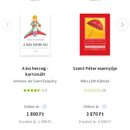
A kis herceg -
Szent Péter esernyője
kartonált
Antoine de Saint-Exupéry
Mikszáth Kálmán
Online ár:
Online ár:
1 800 Ft
3 870 Ft
Eredeti ár: 1 999 Ft
Eredeti ár: 4 300 Ft