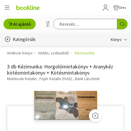
Üres
AI ajánló
Kategóriák
Könyv
Antikvár könyv
Hobbi, szabadidő
Kézimunka
Életmód, egészség
3 db Kézimunka: Horgolómintakönyv + Aranykéz
Erotika
kötésmintakönyv + Kötésmintakönyv
Gyermek- és ifjúsági
Moldován Katalin
Fejér Katalin (fotó)
Bánk Lászlóné
Hobbi, szabadidő
Irodalom
Művészet
Szakkönyv