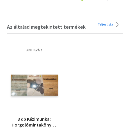
Teljes lista
Az általad megtekintett termékek
ANTIKVÁR
3 db Kézimunka:
Horgolómintakönyv +