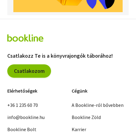
Csatlakozz Te is a könyvrajongók táborához!
Csatlakozom
Elérhetőségek
Cégünk
+36 1 235 60 70
A Bookline-ról bővebben
info@bookline.hu
Bookline Zöld
Bookline Bolt
Karrier