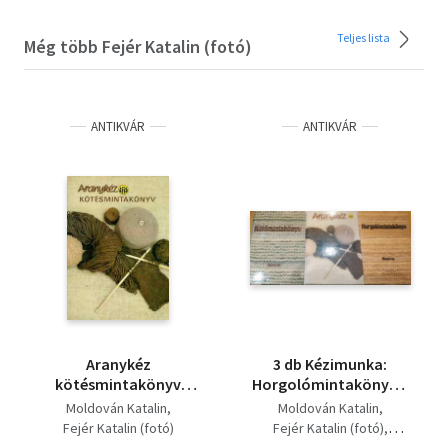
Teljes lista
Még több Fejér Katalin (fotó)
ANTIKVÁR
ANTIKVÁR
Aranykéz
3 db Kézimunka:
kötésmintakönyv
Horgolómintakönyv +
(Alapminták -
Aranykéz
Moldován Katalin
Moldován Katalin
Szövetminták -
kötésmintakönyv +
Fejér Katalin (fotó)
Fejér Katalin (fotó)
Csíkminták - Színes
Kötésmintakönyv
Bánk Lászlóné