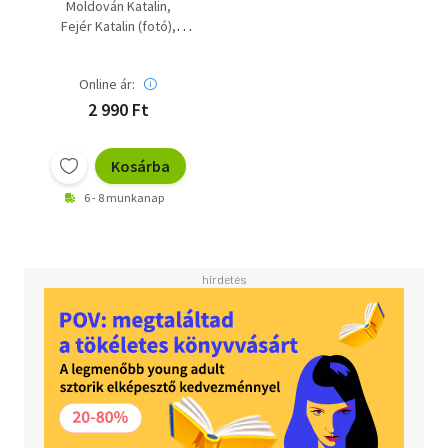
Aranykéz
Moldován Katalin
kötésmintakönyv +
Fejér Katalin (fotó)
Kötésmintakönyv
Bánk Lászlóné
Online ár:
2 990 Ft
Kosárba
6 - 8 munkanap