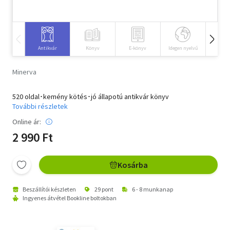
Szótár, nyelvkönyv
Tankönyv, segédkönyv
Antikvár
Könyv
E-könyv
Idegen nyelvű
Hangos
Társadalomtudomány
Minerva
Természettudomány
520 oldal･kemény kötés･jó állapotú antikvár könyv
További részletek
Történelem
Online ár:
Vallás
2 990 Ft
Kosárba
Beszállítói készleten
29 pont
6 - 8 munkanap
Ingyenes átvétel Bookline boltokban