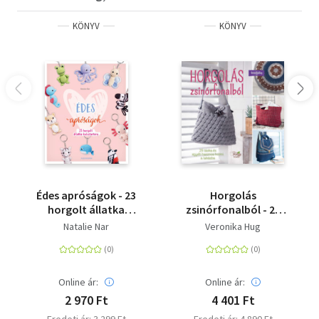
KÖNYV
KÖNYV
Édes apróságok - 23
Horgolás
horgolt állatka
zsinórfonalból - 29
kulcstartóra
táska és egyéb
Natalie Nar
Veronika Hug
hasznos holmi a
lakásba
Online ár:
Online ár:
2 970 Ft
4 401 Ft
Eredeti ár: 3 299 Ft
Eredeti ár: 4 890 Ft