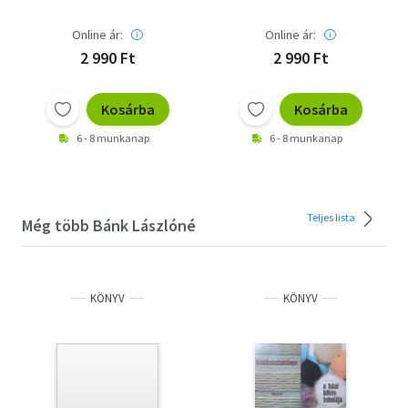
minták - Csavar
minták -
Online ár:
Online ár:
Csipkeminták) Színes
2 990 Ft
2 990 Ft
és fekete-fehér
fotókkal, ábrákkal
illusztrálva.
Kosárba
Kosárba
6 - 8 munkanap
6 - 8 munkanap
Teljes lista
Még több Bánk Lászlóné
KÖNYV
KÖNYV