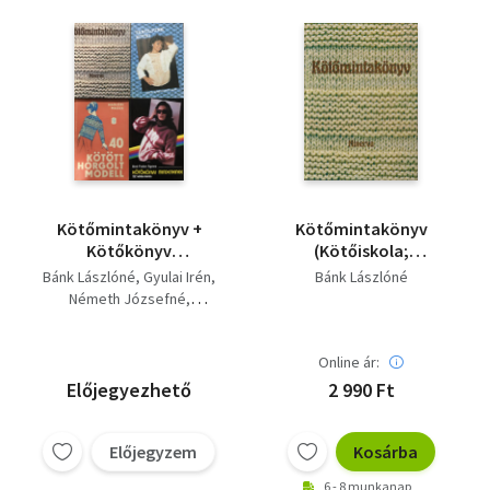
Kötőmintakönyv +
Kötőmintakönyv
Kötőkönyv
(Kötőiskola;
mindenkinek +
Kötésminták;
Bánk Lászlóné
Gyulai Irén
Bánk Lászlóné
Tanuljunk kötni + 40
Modellek és a hozzájuk
Németh Józsefné
kötött, horgolt
tartozó minták)
Bné Fodor Ágnes
modell (4 kötet)
Tongori Mária
Online ár:
Maglódi Magda
Előjegyezhető
2 990 Ft
Előjegyzem
Kosárba
6 - 8 munkanap