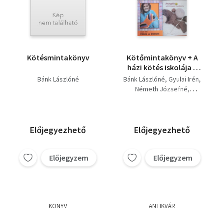
Kötésmintakönyv
Kötőmintakönyv + A
házi kötés iskolája +
Végig a soron +
Bánk Lászlóné
Bánk Lászlóné
Gyulai Irén
Aranykéz -
Németh Józsefné
kötésmintakönyv (4
Ludmila Peskova
kötet)
Lázár Ildi
Moldován Katalin
Előjegyezhető
Előjegyezhető
Előjegyzem
Előjegyzem
KÖNYV
ANTIKVÁR