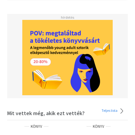
módon - jól megfér egymás mellett megannyi, az élet
különböző területén beváltható jótanács.
"Olyasfajta könyvet próbáltam írni, amilyet én szerettem
volna kapni, mikor kikerültem a nagybetűs életbe,
mintegy segítő kéz helyett. Ez nem egy szokványos üzleti
útmutató arról, hogyan "váljon sikeressé" az ember, vagy
hogyan "szerezze meg a legjobb irodát". Igen,
szerepelnek benne szakmai előrehaladással és
előléptetéssel kapcsolatos tanácsok, de ennél többről is
szó esik; hogyan legyen boldog és hogyan éljen teljes
életet úgy, hogy közben a lehető legtöbbet nyújtja a
munkahelyén. Ezért merem szóba hozni a stílust és a
ruhákat, az ételeket és a bort, meg a szórakozást, sőt
magát az ÉLETET egy üzleti tanácsadó könyvben. Nem
légüres térben dolgozunk. A munkánk az életünknek csak
egy része" - írja Mireille Guiliano kötete bevezetőjében.
Teljes lista
Mit vettek még, akik ezt vették?
KÖNYV
KÖNYV