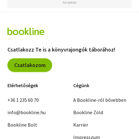
Csatlakozz Te is a könyvrajongók táborához!
Csatlakozom
Elérhetőségek
Cégünk
+36 1 235 60 70
A Bookline-ról bővebben
info@bookline.hu
Bookline Zöld
Bookline Bolt
Karrier
Impresszum