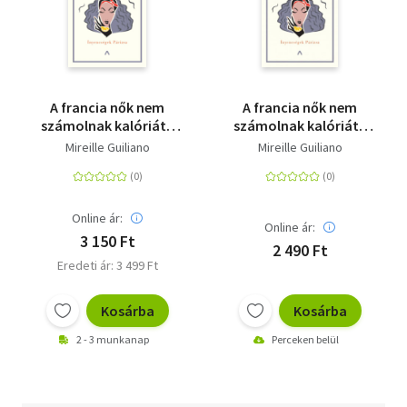
A francia nők nem
A francia nők nem
számolnak kalóriát -
számolnak kalóriát -
Ínyencségek Párizsa
Ínyencségek Párizsa
Mireille Guiliano
Mireille Guiliano
Online ár:
Online ár:
3 150 Ft
2 490 Ft
Eredeti ár: 3 499 Ft
Kosárba
Kosárba
2 - 3 munkanap
Perceken belül