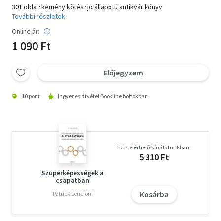
301 oldal･kemény kötés･jó állapotú antikvár könyv
További részletek
Online ár:
1 090 Ft
Előjegyzem
10 pont
Ingyenes átvétel Bookline boltokban
Ez is elérhető kínálatunkban:
5 310 Ft
Szuperképességek a
csapatban
Kosárba
Patrick Lencioni