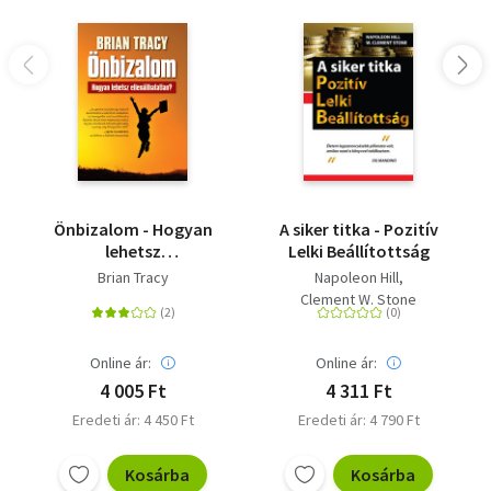
Önbizalom - Hogyan
A siker titka - Pozitív
lehetsz
Lelki Beállítottság
ellenállhatatlan?
Brian Tracy
Napoleon Hill
Clement W. Stone
Online ár:
Online ár:
4 005 Ft
4 311 Ft
Eredeti ár: 4 450 Ft
Eredeti ár: 4 790 Ft
Kosárba
Kosárba