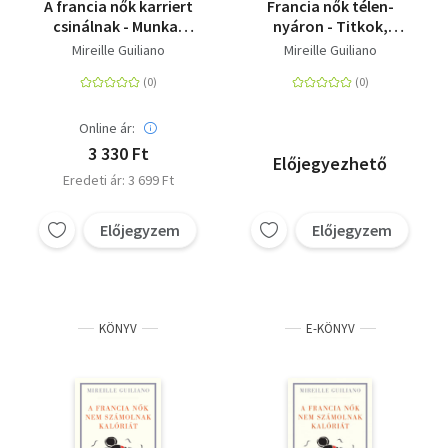
A francia nők karriert
Francia nők télen-
csinálnak - Munka,
nyáron - Titkok,
értelem és érzelem
receptek és örömök
Mireille Guiliano
Mireille Guiliano
egész évre
Online ár:
3 330 Ft
Előjegyezhető
Eredeti ár: 3 699 Ft
Előjegyzem
Előjegyzem
KÖNYV
E-KÖNYV