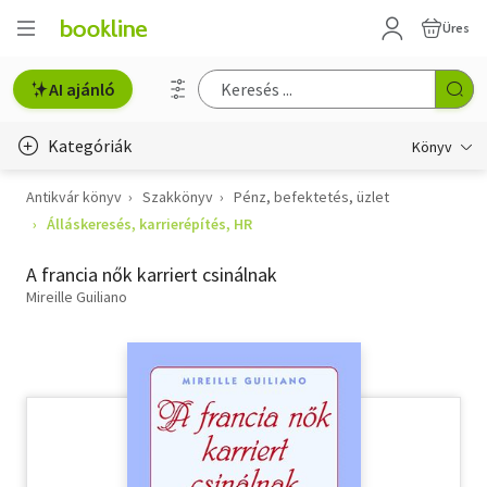
Üres
AI ajánló
Kategóriák
Könyv
Antikvár könyv
Szakkönyv
Pénz, befektetés, üzlet
Életmód, egészség
Álláskeresés, karrierépítés, HR
Erotika
A francia nők karriert csinálnak
Gyermek- és ifjúsági
Mireille Guiliano
Hobbi, szabadidő
Irodalom
Művészet
Szakkönyv