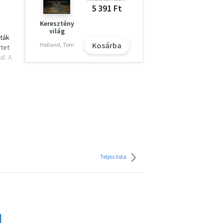
5 391 Ft
Keresztény
világ
iták
Kosárba
Holland, Tom
rtet
al. A
és
Teljes lista