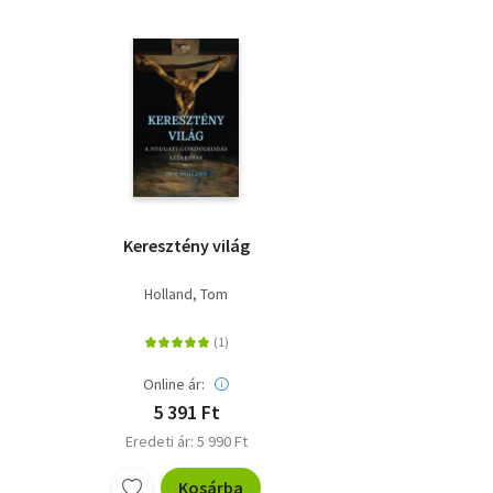
Keresztény világ
Holland, Tom
Online ár:
5 391 Ft
Eredeti ár: 5 990 Ft
Kosárba