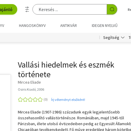
ajánló
R
YV
HANGOSKÖNYV
ANTIKVÁR
IDEGEN NYELVŰ
T
Segítség
Vallási hiedelmek és eszmék
története
Mircea Eliade
Osiris Kiadó, 2006
Írj véleményt elsőként!
Mircea Eliade (1907-1986) századunk egyik legjelentősebb
összehasonlító vallástörténésze. Romániában, majd 1945-től
Párizsban, élete utolsó évtizedeiben pedig az Egyesült Államok
Chicagóban tevékenykedett. Fő műve eredetileg három kötetb