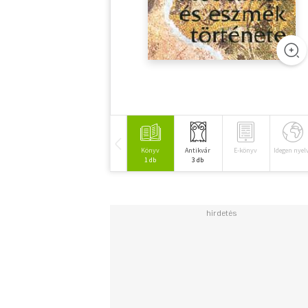
Könyv
Antikvár
E-könyv
Idegen nyel
1 db
3 db