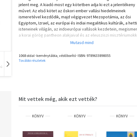
jelent meg. A kiadó most egy kötetben adja ki ezt a jelentékeny
művet. Az első kötet az őskori ember vallási hiedelmeinek
ismeretével kezdődik, majd végigvezet Mezopotámia, az ősi
Egyiptom, Izrael, az európai és indiai megalitikus kultúrák, a hett
isteneinek világán, az indoeurópai vallások kezdetein, megisme
a korai görög pantheon alakjaival és az eleusziszi misztériumokk
második kötet az ősi Kína vallásaitól a brahmanizmuson, a
hinduizmuson, a római valláson át a kereszténység születéséig 
győzelméig, míg a harmadik kötet Mohamedtől a reformkorig
1068 oldal･keménytábla, védőborító･ISBN:
9789633898055
taglalja a vallástörténet eseményeit. A köteteket bőséges
További részletek
jegyzetanyag és kritikai bibliográfia egészíti ki.
vű
Hangoskönyv
Film
Zene
Mit vettek még, akik ezt vették?
KÖNYV
KÖNYV
KÖNYV