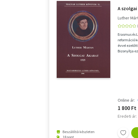
A szolgai
Luther Már
Erasmus és 
reformáció k
évvel ezelőt
Bizonyítja ez
közelmúltba
Online ár:
1 800 Ft
Eredeti ár:
Beszállítói készleten
18 pont