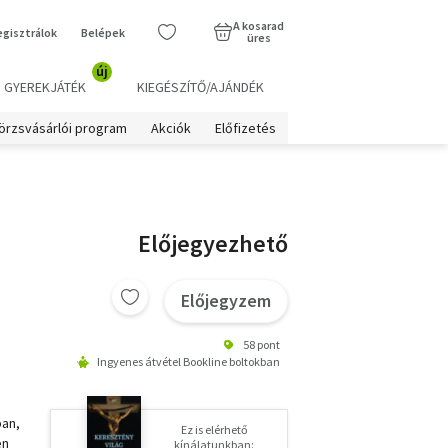
A kosarad
egisztrálok
Belépek
üres
új
GYEREKJÁTÉK
KIEGÉSZÍTŐ/AJÁNDÉK
örzsvásárlói program
Akciók
Előfizetés
Előjegyezhető
Előjegyzem
58 pont
Ingyenes átvétel Bookline boltokban
ban,
Ez is elérhető
en
kínálatunkban: