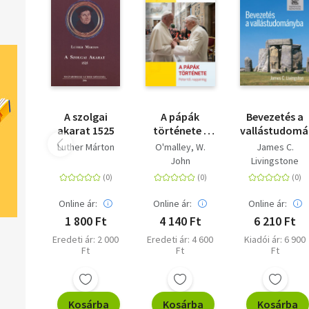
A szolgai
A pápák
Bevezetés a
akarat 1525
története -
vallástudom
Pétertől
Luther Márton
O'malley, W.
James C.
napjainkig
John
Livingstone
Online ár:
Online ár:
Online ár:
1 800 Ft
4 140 Ft
6 210 Ft
Eredeti ár: 2 000
Eredeti ár: 4 600
Kiadói ár: 6 900
Ft
Ft
Ft
Kosárba
Kosárba
Kosárba