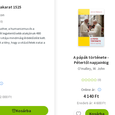
 akarat 1525
ton
Luther, a humanizmus és a
ét legjelentősebb alakjának 480
ti vitája mindmáig érdeklődést kelt.
t a tény, hogy a vitázó felek iratai a
n má...
A pápák története -
Pétertől napjainkig
O'malley, W. John
Online ár:
4 140 Ft
 2 000 Ft
Eredeti ár: 4 600 Ft
Kosárba
Kosárba