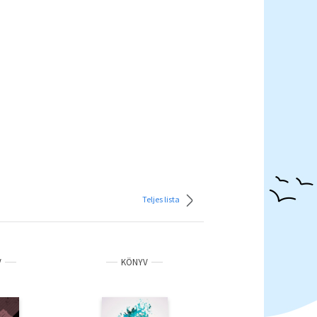
Teljes lista
V
KÖNYV
KÖNYV