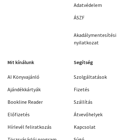
Adatvédelem
ÁSZF
Akadálymentesítési
nyilatkozat
Mit kínálunk
Segítség
AI Könyvajánló
Szolgáltatások
Ajándékkártyák
Fizetés
Bookline Reader
Szállítás
Előfizetés
Átvevőhelyek
Hírlevél feliratkozás
Kapcsolat
Törzsvásárlói program
Súgó