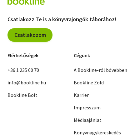
Csatlakozz Te is a könyvrajongók táborához!
Csatlakozom
Elérhetőségek
Cégünk
+36 1 235 60 70
A Bookline-ról bővebben
info@bookline.hu
Bookline Zöld
Bookline Bolt
Karrier
Impresszum
Médiaajánlat
Könyvnagykereskedés