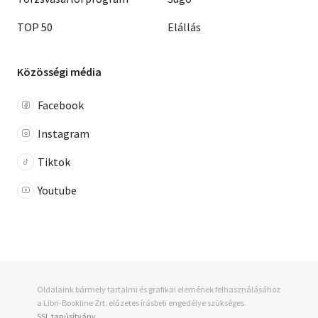
TOP 50
Elállás
Közösségi média
Facebook
Instagram
Tiktok
Youtube
Oldalaink bármely tartalmi és grafikai elemének felhasználásához
a Libri-Bookline Zrt. előzetes írásbeli engedélye szükséges.
SSL tanúsítvány