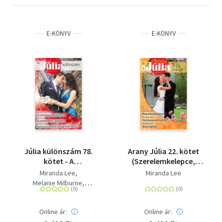
E-KÖNYV
E-KÖNYV
Júlia különszám 78.
Arany Júlia 22. kötet
kötet - A
(Szerelemkelepce,
szerencsejátékos (A
Vadászszenvedély,
Miranda Lee
Miranda Lee
Caffarelli fivérek 3.), A
Képregény)
Melanie Milburne
szerelem képlete, Ami
Ally Blake
mindent
megváltoztat
Online ár:
Online ár: