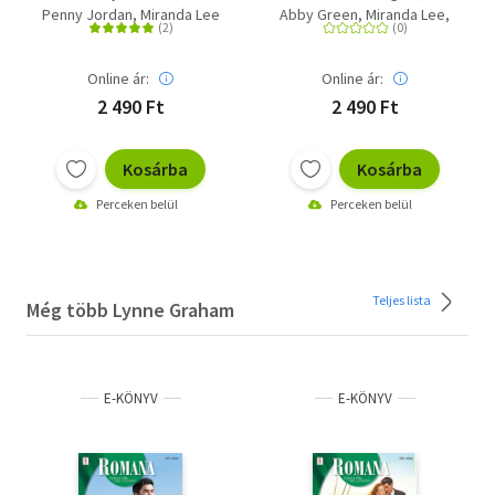
Szolgálatára, uram!,
Nyomoz a férj; Miss
Penny Jordan
Miranda Lee
Abby Green
Miranda Lee
Hiteles érzések
Bell eljegyzése
Georgie Lee
Online ár:
Online ár:
2 490 Ft
2 490 Ft
Kosárba
Kosárba
Perceken belül
Perceken belül
Teljes lista
Még több Lynne Graham
E-KÖNYV
E-KÖNYV