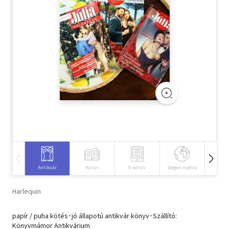
Szótár, nyelvkönyv
Tankönyv, segédkönyv
Társadalomtudomány
Természettudomány
Történelem
Vallás
Antikvár
Könyv
E-könyv
Idegen nyelvű
Hangos
Harlequin
papír / puha kötés･jó állapotú antikvár könyv･Szállító:
Könyvmámor Antikvárium