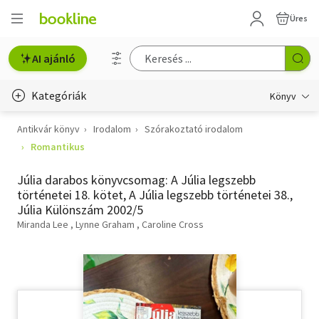
Üres
AI ajánló
Kategóriák
Könyv
Antikvár könyv
Irodalom
Szórakoztató irodalom
Életmód, egészség
Romantikus
Erotika
Júlia darabos könyvcsomag: A Júlia legszebb
Gyermek- és ifjúsági
történetei 18. kötet, A Júlia legszebb történetei 38.,
Júlia Különszám 2002/5
Hobbi, szabadidő
Miranda Lee
Lynne Graham
Caroline Cross
Irodalom
Művészet
Szakkönyv