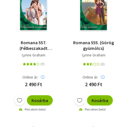
Romana 557.
Romana 555. (Görög
(Félbeszakadt
gyümölcs)
nászéjszaka)
Lynne Graham
Lynne Graham
Online ár:
Online ár:
2 490 Ft
2 490 Ft
Kosárba
Kosárba
Perceken belül
Perceken belül