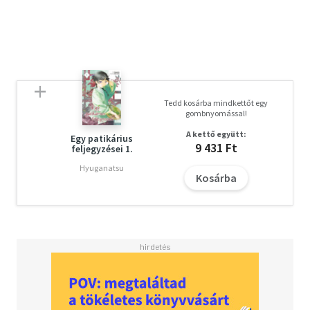
Tedd kosárba mindkettőt egy
gombnyomással!
A kettő együtt:
Egy patikárius
9 431 Ft
feljegyzései 1.
Hyuganatsu
Kosárba