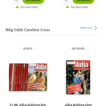
Perceken belül
Perceken belül
Teljes lista
Még több Caroline Cross
KÖNYV
ANTIKVÁR
27 db Júlia különszám:
Júlia Különszám