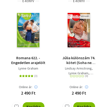
E-KÖNYV
E-KÖNYV
Romana 622. -
Júlia különszám 74.
Engedetlen arajelölt
kötet (Soha ne
mondd, hogy soha!;
Lynne Graham
Lindsay Armstrong
Férjek gyöngye; Ne
Lynne Graham
hozz kísértésbe!)
Melanie Milburne
Online ár:
Online ár:
2 490 Ft
2 490 Ft
Kosárba
Kosárba