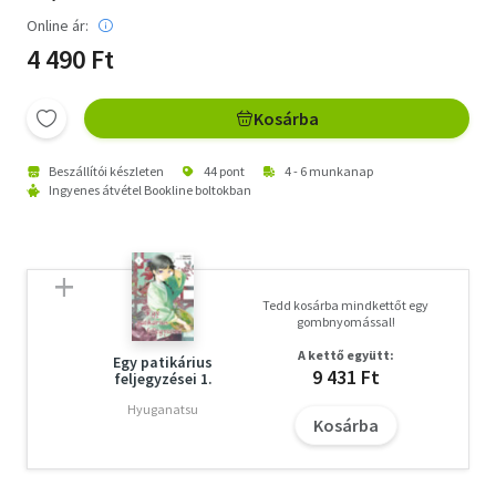
Online ár:
4 490 Ft
Kosárba
Beszállítói készleten
44 pont
4 - 6 munkanap
Ingyenes átvétel Bookline boltokban
Tedd kosárba mindkettőt egy
gombnyomással!
A kettő együtt:
Egy patikárius
9 431 Ft
feljegyzései 1.
Hyuganatsu
Kosárba