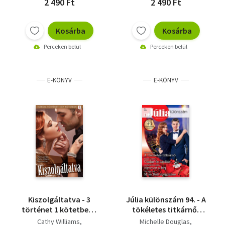
2 490 Ft
2 490 Ft
Kosárba
Kosárba
Perceken belül
Perceken belül
E-KÖNYV
E-KÖNYV
Kiszolgáltatva - 3
Júlia különszám 94. - A
történet 1 kötetben -
tökéletes titkárnő;
Engedélyhez kötve,
Csalás és ámítás;
Cathy Williams
Michelle Douglas