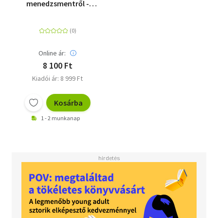
menedzsmentről -
Izgalmasan és
látványosan
Online ár:
8 100 Ft
Kiadói ár: 8 999 Ft
Kosárba
1 - 2 munkanap