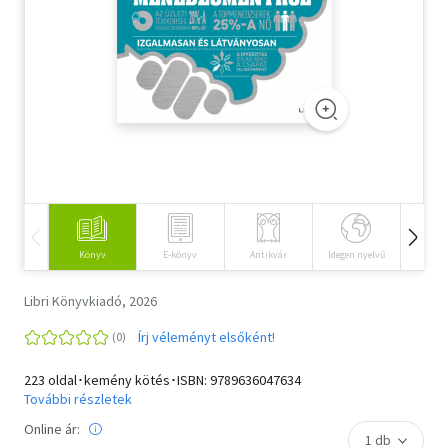
Szótár, nyelvkönyv
Tankönyv, segédkönyv
Társadalomtudomány
Természettudomány
Történelem
Vallás
Könyv
E-könyv
Antikvár
Idegen nyelvű
Hangos
Libri Könyvkiadó, 2026
Írj véleményt elsőként!
223 oldal･kemény kötés･ISBN:
9789636047634
További részletek
Online ár: