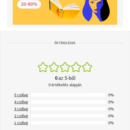
ÉRTÉKELÉSEK
0
az 5-ből
0 értékelés alapján
5 csillag
0%
4 csillag
0%
3 csillag
0%
2 csillag
0%
1 csillag
0%