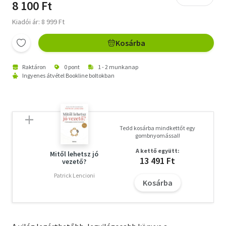
8 100 Ft
Kiadói ár: 8 999 Ft
Kosárba
Raktáron
0 pont
1 - 2 munkanap
Ingyenes átvétel Bookline boltokban
Tedd kosárba mindkettőt egy
gombnyomással!
A kettő együtt:
Mitől lehetsz jó
13 491 Ft
vezető?
Patrick Lencioni
Kosárba