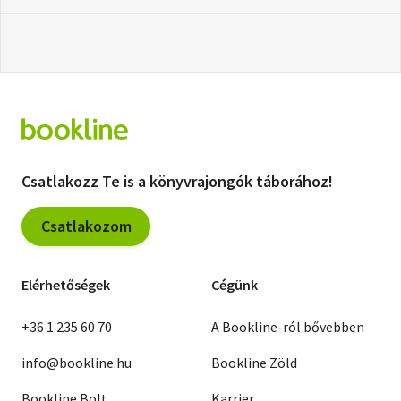
Csatlakozz Te is a könyvrajongók táborához!
Csatlakozom
Elérhetőségek
Cégünk
+36 1 235 60 70
A Bookline-ról bővebben
info@bookline.hu
Bookline Zöld
Bookline Bolt
Karrier