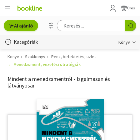
Üres
AI ajánló
Kategóriák
Könyv
Könyv
Szakkönyv
Pénz, befektetés, üzlet
Életmód, egészség
Menedzsment, vezetési stratégiák
Erotika
Mindent a menedzsmentről - Izgalmasan és
Gyermek- és ifjúsági
látványosan
Hobbi, szabadidő
Irodalom
Művészet
Szakkönyv