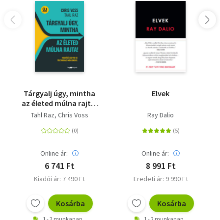
Tárgyalj úgy, mintha
Elvek
az életed múlna rajta!
- új kiadás - Meggyőzés
Tahl Raz
Chris Voss
Ray Dalio
egy FBI-os
túsztárgyaló
módszereivel
Online ár:
Online ár:
6 741 Ft
8 991 Ft
Kiadói ár: 7 490 Ft
Eredeti ár: 9 990 Ft
Kosárba
Kosárba
1 - 2 munkanap
1 - 2 munkanap