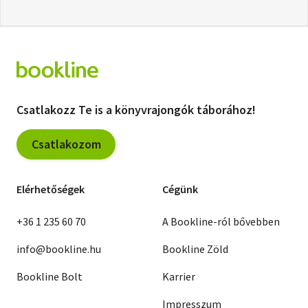
Csatlakozz Te is a könyvrajongók táborához!
Csatlakozom
Elérhetőségek
Cégünk
+36 1 235 60 70
A Bookline-ról bővebben
info@bookline.hu
Bookline Zöld
Bookline Bolt
Karrier
Impresszum