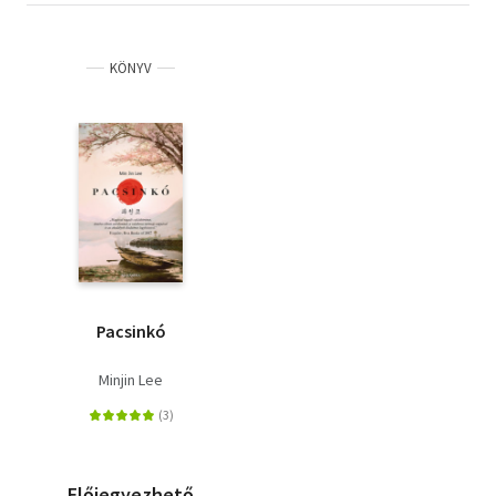
KÖNYV
Pacsinkó
Minjin Lee
Előjegyezhető