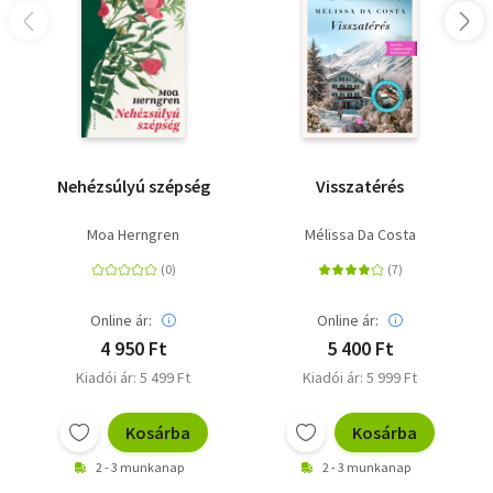
Book Award (Nemzeti Könyvdíj) döntőjébe. Több mint 75
bestsellerlistán szerepel, 25 nyelvre fordítják le. 2018-ban
Min Jin Leet is beválasztja az Adweek Creative magazin a
"10 író és szerkesztő, akik hatással voltak a nemzetközi
párbeszédre" című listájára.
Olvasd el mások véleményét is!
Nehézsúlyú szépség
Visszatérés
Moa Herngren
Mélissa Da Costa
Online ár:
Online ár:
4 950 Ft
5 400 Ft
Kiadói ár: 5 499 Ft
Kiadói ár: 5 999 Ft
Kosárba
Kosárba
2 - 3 munkanap
2 - 3 munkanap