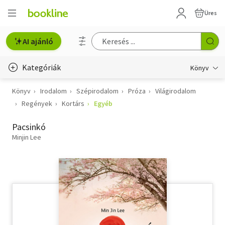
Üres
AI ajánló
Kategóriák
Könyv
Könyv
Irodalom
Szépirodalom
Próza
Világirodalom
Életmód, egészség
Regények
Kortárs
Egyéb
Erotika
Pacsinkó
Gyermek- és ifjúsági
Minjin Lee
Hobbi, szabadidő
Irodalom
Művészet
Szakkönyv