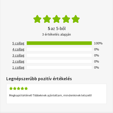
5
az 5-ből
3 értékelés alapján
5 csillag
100%
4 csillag
0%
3 csillag
0%
2 csillag
0%
1 csillag
0%
Legnépszerűbb pozitív értékelés
Megkapó történet! Többeknek ajánlottam, mindenkinek tetszett!