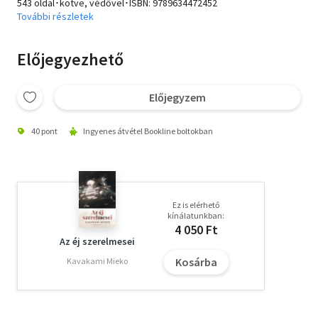
543 oldal･kötve, védővel･ISBN:
9789634472452
További részletek
Előjegyezhető
Előjegyzem
40 pont
Ingyenes átvétel Bookline boltokban
Ez is elérhető
kínálatunkban:
4 050 Ft
Az éj szerelmesei
Kosárba
Kavakami Mieko