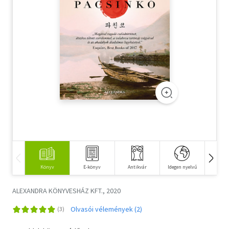
Szótár, nyelvkönyv
Tankönyv, segédkönyv
Társadalomtudomány
Természettudomány
Történelem
Vallás
Könyv
E-könyv
Antikvár
Idegen nyelvű
Hangos
ALEXANDRA KÖNYVESHÁZ KFT., 2020
Olvasói vélemények (2)