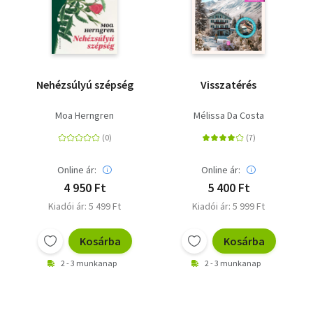
Min Jin Leet is beválasztja az Adweek Creative magazin a
"10 író és szerkesztő, akik hatással voltak a nemzetközi
párbeszédre" című listájára.
Nehézsúlyú szépség
Visszatérés
Moa Herngren
Mélissa Da Costa
Online ár:
Online ár:
4 950 Ft
5 400 Ft
Kiadói ár: 5 499 Ft
Kiadói ár: 5 999 Ft
Kosárba
Kosárba
2 - 3 munkanap
2 - 3 munkanap