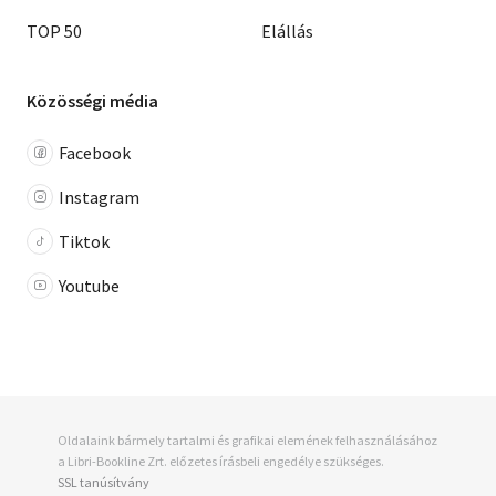
TOP 50
Elállás
Közösségi média
Facebook
Instagram
Tiktok
Youtube
Oldalaink bármely tartalmi és grafikai elemének felhasználásához
a Libri-Bookline Zrt. előzetes írásbeli engedélye szükséges.
SSL tanúsítvány