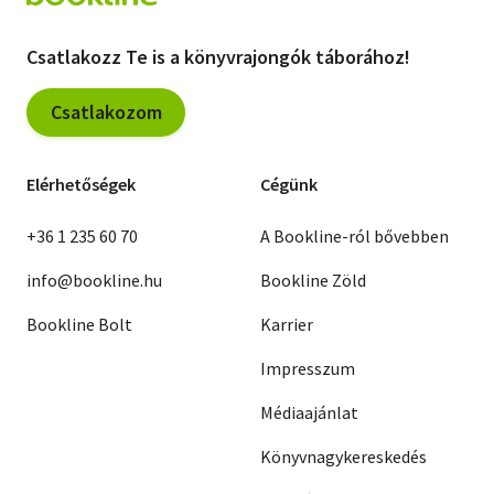
Csatlakozz Te is a könyvrajongók táborához!
Csatlakozom
Elérhetőségek
Cégünk
+36 1 235 60 70
A Bookline-ról bővebben
info@bookline.hu
Bookline Zöld
Bookline Bolt
Karrier
Impresszum
Médiaajánlat
Könyvnagykereskedés