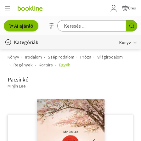
Üres
AI ajánló
Kategóriák
Könyv
Könyv
Irodalom
Szépirodalom
Próza
Világirodalom
Életmód, egészség
Regények
Kortárs
Egyéb
Erotika
Pacsinkó
Gyermek- és ifjúsági
Minjin Lee
Hobbi, szabadidő
Irodalom
Művészet
Szakkönyv