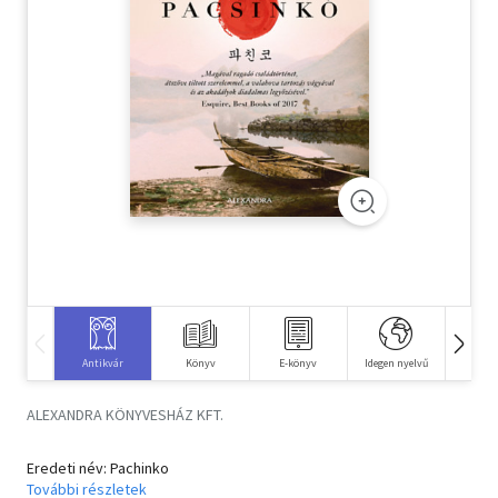
Szótár, nyelvkönyv
Tankönyv, segédkönyv
Társadalomtudomány
Természettudomány
Történelem
Vallás
Antikvár
Könyv
E-könyv
Idegen nyelvű
Hangos
ALEXANDRA KÖNYVESHÁZ KFT.
Eredeti név: Pachinko
További részletek