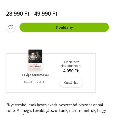
28 990 Ft - 49 990 Ft
5 példány
Ez is elérhető
kínálatunkban:
4 050 Ft
Az éj szerelmesei
Kosárba
Kavakami Mieko
"Nyertesből csak kevés akadt, vesztesből viszont annál
több. Mi mégis tovább játszottunk, mert reméltük, hogy