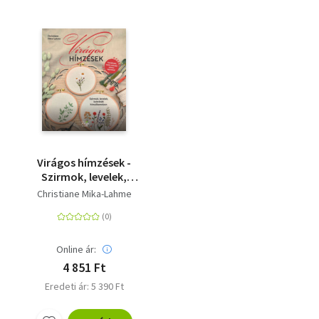
Virágos hímzések -
Szirmok, levelek,
bokréták
Christiane Mika-Lahme
hímzőkeretben
Online ár:
4 851 Ft
Eredeti ár: 5 390 Ft