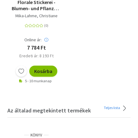
Florale Stickerei -
Blumen- und Pflanzen-
Motive für den
Mika-Lahme, Christiane
Stickrahmen. Mit
zahlreichen Vorlagen
Online ár:
7 784 Ft
Eredeti ár: 8 193 Ft
Kosárba
5 - 10 munkanap
Teljes lista
Az általad megtekintett termékek
KÖNYV