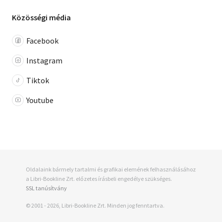
Közösségi média
Facebook
Instagram
Tiktok
Youtube
Oldalaink bármely tartalmi és grafikai elemének felhasználásához
a Libri-Bookline Zrt. előzetes írásbeli engedélye szükséges.
SSL tanúsítvány
© 2001 - 2026, Libri-Bookline Zrt. Minden jog fenntartva.