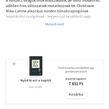
A hímzett virágok örök klasszikusok, de most modern és
üdítően friss változataik mutatkoznak be. Christiane
Mika-Lahme alkotásai minden hímzésrajongónak
inspirációul szolgálnak - legyen szó kezdőkről vagy
gyakorlottabbakról.
A dekoratív virág- és növénymotívumokkal színesebbé
teheted otthonodat, megajándékozhatod szeretteidet és
nem utolsósorban meditatív énidőt lophatsz a rohanós
mindennapokba. Mert a hímzés pihenés, főleg, ha ilyen
szépségek kerülnek ki a kezed alól egy-két este alatt.
A könyv tartalmazza a minták valós méretű sablonját, a
hímzőöltések leírását, a részletgazdag fázisfotók pedig
lépésről lépésre mutatják be a hímzés folyamatát.
Tedd kosárba mindkettőt egy
gombnyomással!
A kettő együtt:
Nyírd ki ezt a naplót
7 651 Ft
Keri Smith
Kosárba