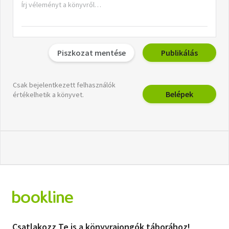
Piszkozat mentése
Publikálás
Csak bejelentkezett felhasználók
Belépek
értékelhetik a könyvet.
Csatlakozz Te is a könyvrajongók táborához!