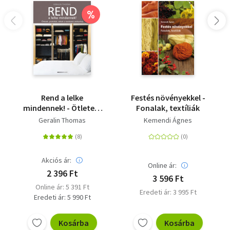
%
Rend a lelke
Festés növényekkel -
mindennek! - Ötletek,
Fonalak, textíliák
praktikák, titkok a
Geralin Thomas
Kemendi Ágnes
rendezett otthonhoz
Akciós ár:
Online ár:
2 396 Ft
3 596 Ft
Online ár: 5 391 Ft
Eredeti ár: 3 995 Ft
Eredeti ár: 5 990 Ft
Kosárba
Kosárba