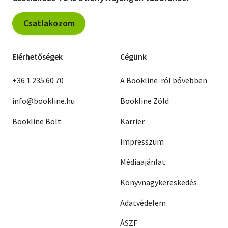
Csatlakozom
Elérhetőségek
Cégünk
+36 1 235 60 70
A Bookline-ról bővebben
info@bookline.hu
Bookline Zöld
Bookline Bolt
Karrier
Impresszum
Médiaajánlat
Könyvnagykereskedés
Adatvédelem
ÁSZF