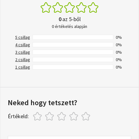
0
az 5-ből
0 értékelés alapján
5 csillag
0%
4 csillag
0%
3 csillag
0%
2 csillag
0%
1 csillag
0%
Neked hogy tetszett?
Értékeld: