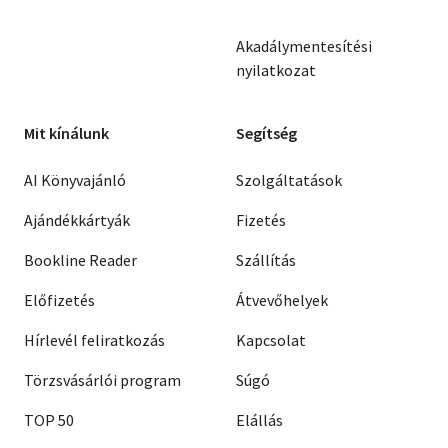
Akadálymentesítési
nyilatkozat
Mit kínálunk
Segítség
AI Könyvajánló
Szolgáltatások
Ajándékkártyák
Fizetés
Bookline Reader
Szállítás
Előfizetés
Átvevőhelyek
Hírlevél feliratkozás
Kapcsolat
Törzsvásárlói program
Súgó
TOP 50
Elállás