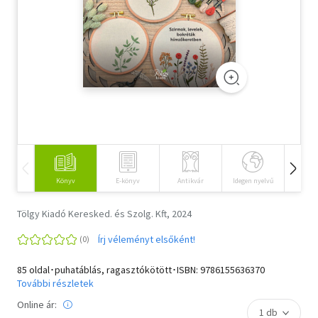
Szótár, nyelvkönyv
Tankönyv, segédkönyv
Társadalomtudomány
Természettudomány
Történelem
Vallás
Könyv
E-könyv
Antikvár
Idegen nyelvű
Hangos
Tölgy Kiadó Keresked. és Szolg. Kft, 2024
Írj véleményt elsőként!
85 oldal･puhatáblás, ragasztókötött･ISBN:
9786155636370
További részletek
Online ár: