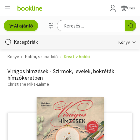
Üres
AI ajánló
Kategóriák
Könyv
Könyv
Hobbi, szabadidő
Kreatív hobbi
Életmód, egészség
Virágos hímzések - Szirmok, levelek, bokréták
Erotika
hímzőkeretben
Gyermek- és ifjúsági
Christiane Mika-Lahme
Hobbi, szabadidő
Irodalom
Művészet
Szakkönyv