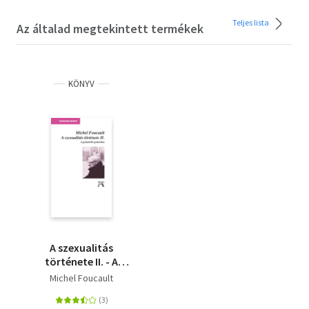
Teljes lista
Az általad megtekintett termékek
KÖNYV
A szexualitás
története II. - A
gyönyörök gyakorlása
Michel Foucault