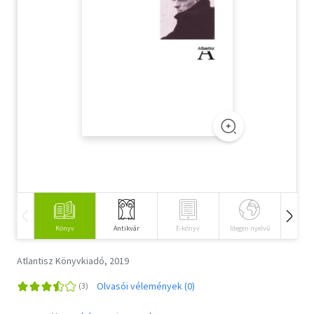
Szótár, nyelvkönyv
Tankönyv, segédkönyv
Társadalomtudomány
Természettudomány
Történelem
Vallás
Könyv
Antikvár
E-könyv
Idegen nyelvű
Hangos
Atlantisz Könyvkiadó, 2019
Olvasói vélemények (0)