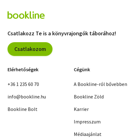
Csatlakozz Te is a könyvrajongók táborához!
Csatlakozom
Elérhetőségek
Cégünk
+36 1 235 60 70
A Bookline-ról bővebben
info@bookline.hu
Bookline Zöld
Bookline Bolt
Karrier
Impresszum
Médiaajánlat