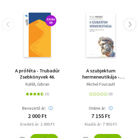
A próféta - Trubadúr
A szubjektum
Zsebkönyvek 46.
hermeneutikája -
Előadások a Collége de
Kahlil, Gibran
Michel Foucault
France-ban (1981-
1982)
Bevezető ár:
Online ár:
2 000 Ft
7 155 Ft
Eredeti ár: 2 499 Ft
Kiadói ár: 7 950 Ft