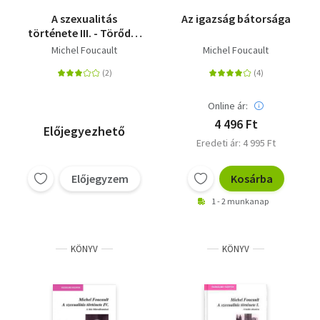
A szexualitás
Az igazság bátorsága
története III. - Törődés
önmagunkkal
Michel Foucault
Michel Foucault
Online ár:
4 496 Ft
Előjegyezhető
Eredeti ár: 4 995 Ft
Előjegyzem
Kosárba
1 - 2 munkanap
KÖNYV
KÖNYV