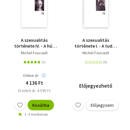
A szexualitás
A szexualitás
története IV. - A hús
története I. - A tudás
bűnvallomásai
akarása
Michel Foucault
Michel Foucault
Online ár:
4 136 Ft
Előjegyezhető
Eredeti ár: 4 595 Ft
Kosárba
Előjegyzem
1 - 2 munkanap