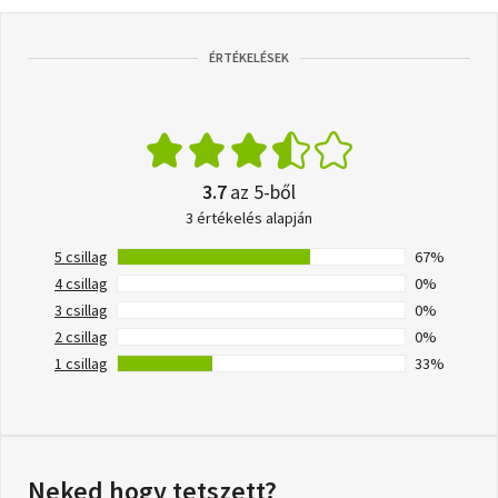
ÉRTÉKELÉSEK
3.7
az 5-ből
3 értékelés alapján
5 csillag
67%
4 csillag
0%
3 csillag
0%
2 csillag
0%
1 csillag
33%
Neked hogy tetszett?