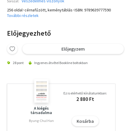
Veszedelmes viszonyok
Sorozat:
256 oldal･cérnafűzött, keménytáblás･ISBN:
9789639777590
További részletek
Előjegyezhető
Előjegyzem
28 pont
Ingyenes átvétel Bookline boltokban
Ez is elérhető kínálatunkban:
2 880 Ft
A kiégés
társadalma
Kosárba
Byung-Chul Han