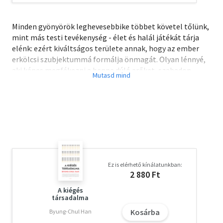
Minden gyönyörök leghevesebbike többet követel tőlünk,
mint más testi tevékenység - élet és halál játékát tárja
elénk: ezért kiváltságos területe annak, hogy az ember
erkölcsi szubjektummá formálja önmagát. Olyan lénnyé,
aki képes megfékezni a benne dúló erőket, szabadon
rendelkezni energiái fölött és életéből olyan művet
alkotni, amely mulandó létén túl is fönnmarad.
Ez is elérhető kínálatunkban:
2 880 Ft
A kiégés
társadalma
Kosárba
Byung-Chul Han