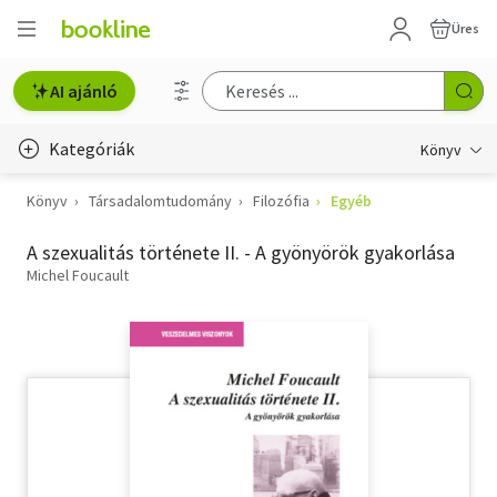
Üres
AI ajánló
Kategóriák
Könyv
Könyv
Társadalomtudomány
Filozófia
Egyéb
Életmód, egészség
A szexualitás története II. - A gyönyörök gyakorlása
Erotika
Michel Foucault
Gyermek- és ifjúsági
Hobbi, szabadidő
Irodalom
Művészet
Szakkönyv