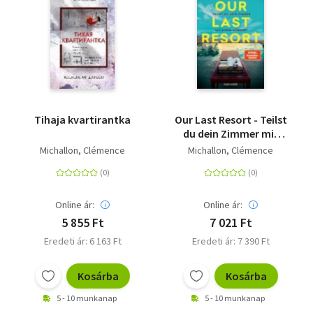
Tihaja kvartirantka
Our Last Resort - Teilst
du dein Zimmer mit
einem Mörder? -
Michallon, Clémence
Michallon, Clémence
Psychothriller
Online ár:
Online ár:
5 855 Ft
7 021 Ft
Eredeti ár: 6 163 Ft
Eredeti ár: 7 390 Ft
Kosárba
Kosárba
5 - 10 munkanap
5 - 10 munkanap