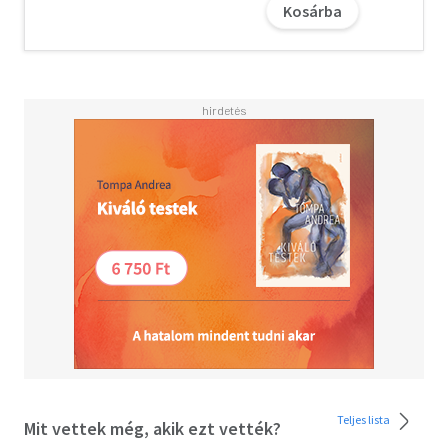
Kosárba
hagyja el nagy ritkán a szobáját. Vajon közel az idő, amikor
Rachel végre újra szabad lehet? Elég türelmes bír
maradni, amíg elérkezik a megfelelő alkalom? És Cecilia
vajon az ellenség vagy a szövetséges szerepét játssza
majd, amikor fény derül Rachel valódi kilétére?
"Intelligens, torokszorítóan izgalmas thriller, ami nem
fél nehéz helyzetek elé állítani a szereplőit és az
olvasóit... képtelen voltam letenni." Paul Tremblay
"Kegyetlen, szívszorító történet az alkalmazkodásról és a
túlélésről. Gillian Flynn és Jessica Knoll rajongóinak
különösen ajánlott!" Library Journal
Olvasd el mások véleményét is!
Teljes lista
Mit vettek még, akik ezt vették?