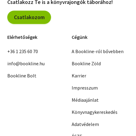
Csatlakozz Te is a könyvrajongók táborához!
Csatlakozom
Elérhetőségek
Cégünk
+36 1 235 60 70
A Bookline-ról bővebben
info@bookline.hu
Bookline Zöld
Bookline Bolt
Karrier
Impresszum
Médiaajánlat
Könyvnagykereskedés
Adatvédelem