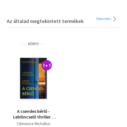
Teljes lista
Az általad megtekintett termékek
KÖNYV
1 + 1
A csendes bérlő -
Lebilincselő thriller a
trauma, a hatalom és
Clémence Michallon