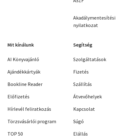
ÁSZF
Akadálymentesítési
nyilatkozat
Mit kínálunk
Segítség
AI Könyvajánló
Szolgáltatások
Ajándékkártyák
Fizetés
Bookline Reader
Szállítás
Előfizetés
Átvevőhelyek
Hírlevél feliratkozás
Kapcsolat
Törzsvásárlói program
Súgó
TOP 50
Elállás