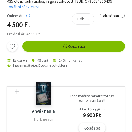
435 oldal･puhatáblás, ragasztókötött･ISBN:
9789634339496
További részletek
Online ár:
1 + 1 akcióban
4 500 Ft
Eredeti ár: 4 999 Ft
Kosárba
Raktáron
45 pont
2 - 3 munkanap
Ingyenes átvétel Bookline boltokban
Tedd kosárba mindkettőt egy
gombnyomással!
A kettő együtt:
Anyák napja
9 900 Ft
T. J. Emerson
Kosárba