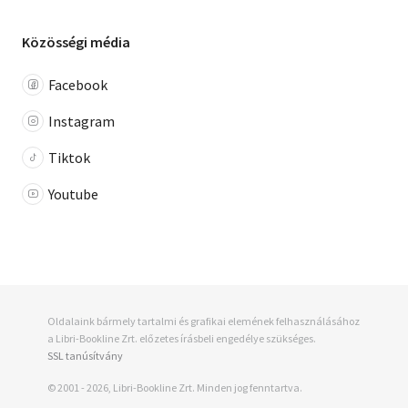
Közösségi média
Facebook
Instagram
Tiktok
Youtube
Oldalaink bármely tartalmi és grafikai elemének felhasználásához
a Libri-Bookline Zrt. előzetes írásbeli engedélye szükséges.
SSL tanúsítvány
© 2001 - 2026, Libri-Bookline Zrt. Minden jog fenntartva.