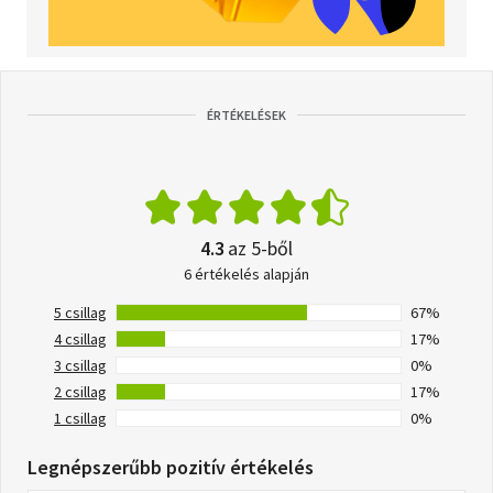
ÉRTÉKELÉSEK
4.3
az 5-ből
6 értékelés alapján
5 csillag
67%
4 csillag
17%
3 csillag
0%
2 csillag
17%
1 csillag
0%
Legnépszerűbb pozitív értékelés