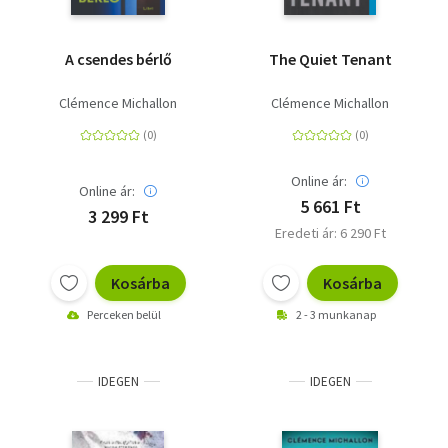
A csendes bérlő
The Quiet Tenant
Clémence Michallon
Clémence Michallon
Online ár:
Online ár:
5 661 Ft
3 299 Ft
Eredeti ár: 6 290 Ft
Kosárba
Kosárba
Perceken belül
2 - 3 munkanap
IDEGEN
IDEGEN