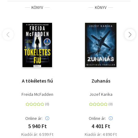
KÖNYV
KÖNYV
A tökéletes fiú
Zuhanás
Freida McFadden
Jozef Karika
Online ár:
Online ár:
5 940 Ft
4 401 Ft
Kiadói ár: 6 599 Ft
Kiadói ár: 4 890 Ft