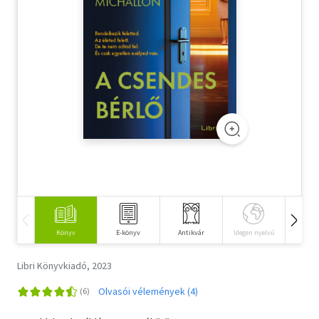
Szótár, nyelvkönyv
Tankönyv, segédkönyv
Társadalomtudomány
Természettudomány
Történelem
Vallás
Könyv
E-könyv
Antikvár
Idegen nyelvű
Hangos
Libri Könyvkiadó, 2023
Olvasói vélemények (4)