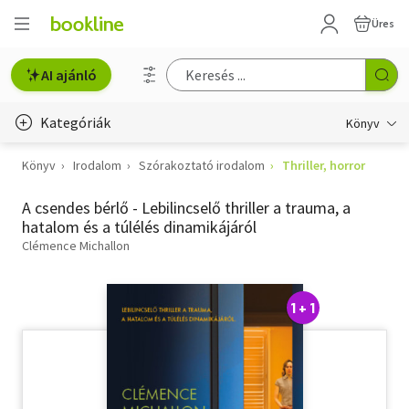
Üres
AI ajánló
Kategóriák
Könyv
Könyv
Irodalom
Szórakoztató irodalom
Thriller, horror
Életmód, egészség
A csendes bérlő - Lebilincselő thriller a trauma, a
Erotika
hatalom és a túlélés dinamikájáról
Gyermek- és ifjúsági
Clémence Michallon
Hobbi, szabadidő
1 + 1
Irodalom
Művészet
Szakkönyv