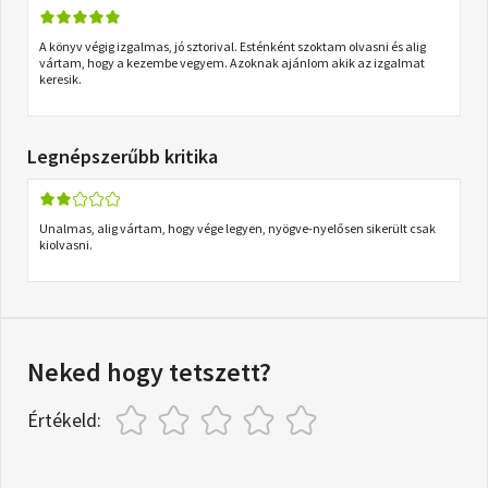
A könyv végig izgalmas, jó sztorival. Esténként szoktam olvasni és alig
vártam, hogy a kezembe vegyem. Azoknak ajánlom akik az izgalmat
keresik.
Legnépszerűbb kritika
Unalmas, alig vártam, hogy vége legyen, nyögve-nyelősen sikerült csak
kiolvasni.
Neked hogy tetszett?
Értékeld: