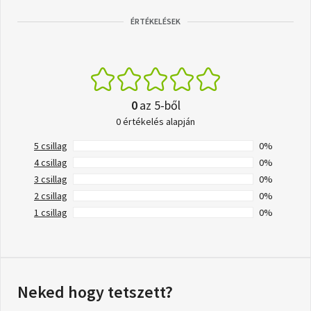
ÉRTÉKELÉSEK
0
az 5-ből
0 értékelés alapján
5 csillag
0%
4 csillag
0%
3 csillag
0%
2 csillag
0%
1 csillag
0%
Neked hogy tetszett?