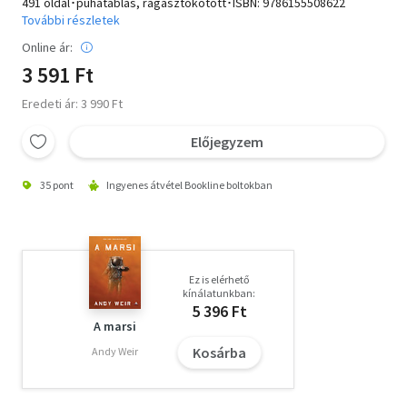
491 oldal･puhatáblás, ragasztókötött･ISBN:
9786155508622
További részletek
Online ár:
3 591 Ft
Eredeti ár: 3 990 Ft
Előjegyzem
35 pont
Ingyenes átvétel Bookline boltokban
Ez is elérhető
kínálatunkban:
5 396 Ft
A marsi
Kosárba
Andy Weir