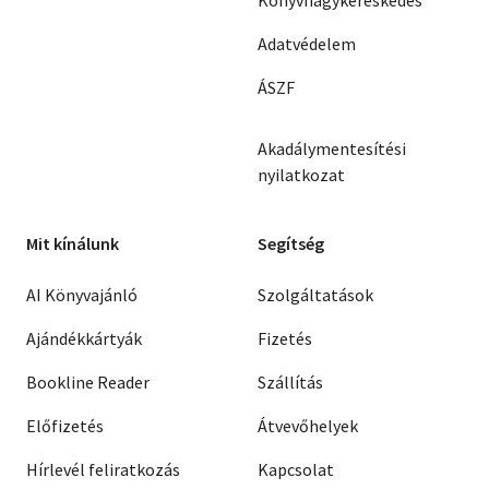
Könyvnagykereskedés
Adatvédelem
ÁSZF
Akadálymentesítési
nyilatkozat
Mit kínálunk
Segítség
AI Könyvajánló
Szolgáltatások
Ajándékkártyák
Fizetés
Bookline Reader
Szállítás
Előfizetés
Átvevőhelyek
Hírlevél feliratkozás
Kapcsolat