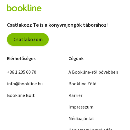
Csatlakozz Te is a könyvrajongók táborához!
Csatlakozom
Elérhetőségek
Cégünk
+36 1 235 60 70
A Bookline-ról bővebben
info@bookline.hu
Bookline Zöld
Bookline Bolt
Karrier
Impresszum
Médiaajánlat