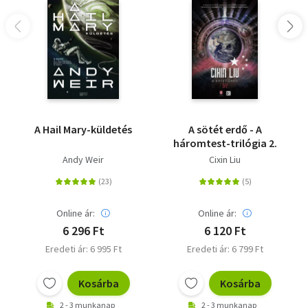
A Hail Mary-küldetés
A sötét erdő - A
háromtest-trilógia 2.
Andy Weir
Cixin Liu
Online ár:
Online ár:
6 296 Ft
6 120 Ft
Eredeti ár: 6 995 Ft
Eredeti ár: 6 799 Ft
Kosárba
Kosárba
2 - 3 munkanap
2 - 3 munkanap