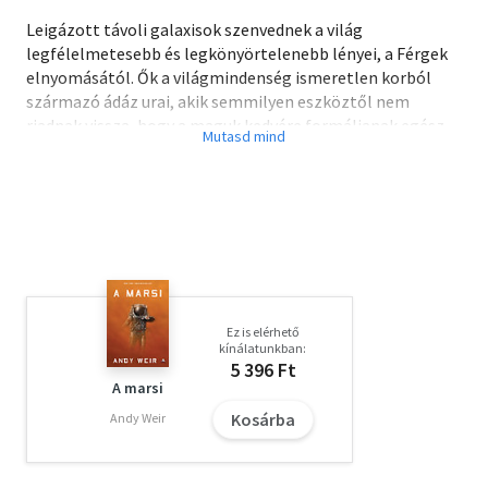
Leigázott távoli galaxisok szenvednek a világ
legfélelmetesebb és legkönyörtelenebb lényei, a Férgek
elnyomásától. Ők a világmindenség ismeretlen korból
származó ádáz urai, akik semmilyen eszköztől nem
riadnak vissza, hogy a maguk kedvére formáljanak egész
csillagrendszereket, ha kell, kultúrákat, népeket, sőt
teljes civilizációkat pusztítva el.
A Földön minderről egyelőre mit sem sejtenek, ahogy a
Férgek sem törődnek ezzel a távoli sárgolyóval. Csakhogy
pont itt, a galaxis peremvidékén születik meg az a hős, aki
végre reményt nyújthat a kíméletlen lények által
pusztulásra ítélt civilizációk számára.
Ez is elérhető
kínálatunkban:
5 396 Ft
A marsi
Kosárba
Andy Weir