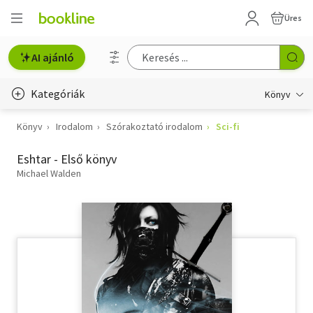
Üres
AI ajánló
Kategóriák
Könyv
Könyv
Irodalom
Szórakoztató irodalom
Sci-fi
Életmód, egészség
Eshtar - Első könyv
Erotika
Michael Walden
Gyermek- és ifjúsági
Hobbi, szabadidő
Irodalom
Művészet
Szakkönyv