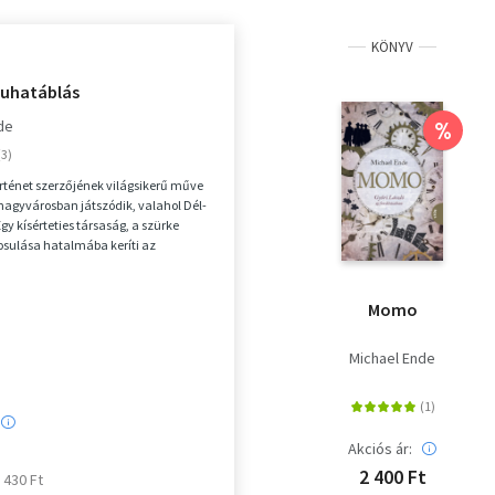
KÖNYV
uhatáblás
de
%
örténet szerzőjének világsikerű műve
agyvárosban játszódik, valahol Dél-
gy kísérteties társaság, a szürke
osulása hatalmába keríti az
 a...
Momo
Michael Ende
Akciós ár:
2 400 Ft
2 430 Ft