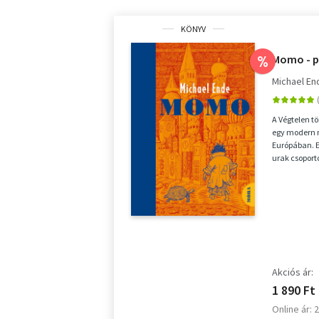
KÖNYV
Momo - p
%
Michael En
A Végtelen t
egy modern n
Európában. E
urak csoport
embereket, és
Akciós ár:
1 890 Ft
Online ár: 