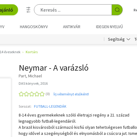
ajánló
R
YV
HANGOSKÖNYV
ANTIKVÁR
IDEGEN NYELVŰ
T
Segítség
14 éveseknek
Kortárs
Neymar - A varázsló
Part, Michael
DAS könyvek, 2016
Írj véleményt elsőként!
Sorozat:
FUTBALL-LEGENDÁK
8-14 éves gyermekeknek szóló életrajzi regény a 21. század
legnagyobb futball-legendáiról.
A brazil kisvárosból származó kisfiú olyan tehetségesen futballo
hogy idővel a szegénységből és elnyomásból a csúcsra jut. Ism