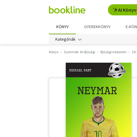
AI Könyv
KÖNYV
GYEREKKÖNYV
E-KÖN
Kategóriák
Könyv
Gyermek- és ifjúsági
Ifjúsági irodalom
10-