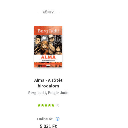
KÖNYV
Alma - A sötét
birodalom
Berg Judit
Polgár Judit
Online ár:
5 031 Ft