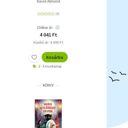
David Almond
Online ár:
4 041 Ft
Kiadói ár: 4 490 Ft
Kosárba
2 - 3 munkanap
KÖNYV