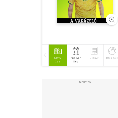
Könyv
Antikvár
E-könyv
Idegen nyel
1 db
8 db