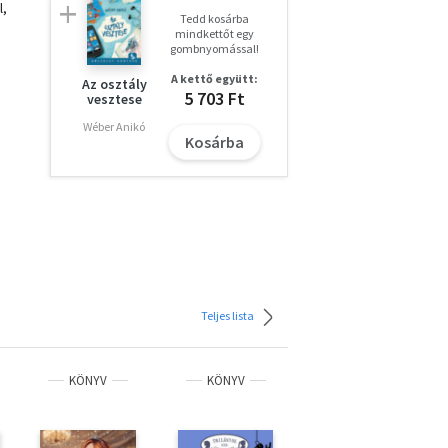
l,
Tedd kosárba
mindkettőt egy
gombnyomással!
A kettő együtt:
Az osztály
5 703 Ft
vesztese
Wéber Anikó
Kosárba
Teljes lista
KÖNYV
KÖNYV
KÖNYV