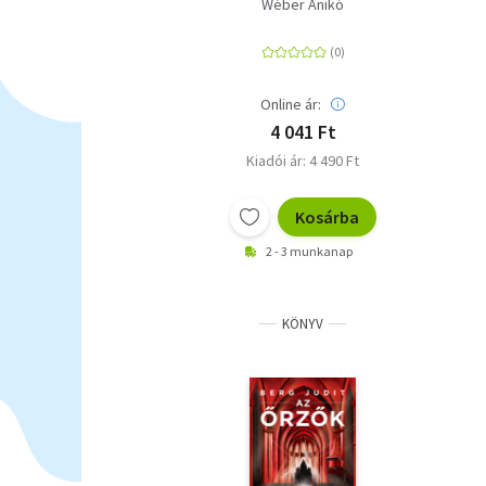
Wéber Anikó
Online ár:
4 041 Ft
Kiadói ár: 4 490 Ft
Kosárba
2 - 3 munkanap
KÖNYV