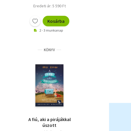
Eredeti ár: 5 590 Ft
Kosárba
2 - 3 munkanap
KÖNYV
A fiú, aki a pirájákkal
úszott