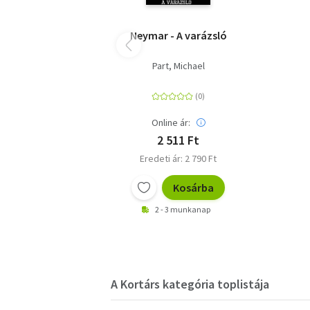
Neymar - A varázsló
Part, Michael
Online ár:
2 511 Ft
Eredeti ár: 2 790 Ft
Kosárba
2 - 3 munkanap
A Kortárs kategória toplistája