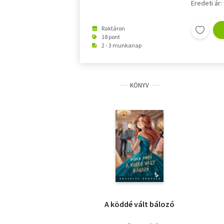
Eredeti ár:
Raktáron
18 pont
2 - 3 munkanap
KÖNYV
A köddé vált bálozó