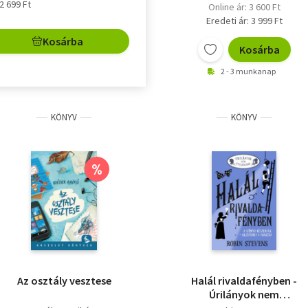
 2 699 Ft
Online ár: 3 600 Ft
Eredeti ár: 3 999 Ft
Kosárba
Kosárba
2 - 3 munkanap
KÖNYV
KÖNYV
%
Az osztály vesztese
Halál rivaldafényben -
Úrilányok nem
gyilkolnak 7. -