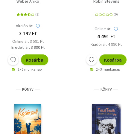
Wéber Anikó
Robin Stevens
(Különleges kiadás)
Akciós ár:
Online ár:
3 192 Ft
4 491 Ft
Online ár: 3 591 Ft
Kiadói ár: 4 990 Ft
Eredeti ár: 3 990 Ft
Kosárba
Kosárba
2 - 3 munkanap
2 - 3 munkanap
KÖNYV
KÖNYV