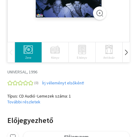
Szótár, nyelvkönyv
Tankönyv, segédkönyv
Társadalomtudomány
Természettudomány
Zene
Könyv
E-könyv
Antikvár
Idegen 
Történelem
UNIVERSAL, 1996
Vallás
Írj véleményt elsőként!
Típus: CD Audió･Lemezek száma: 1
További részletek
Előjegyezhető
Előjegyzem