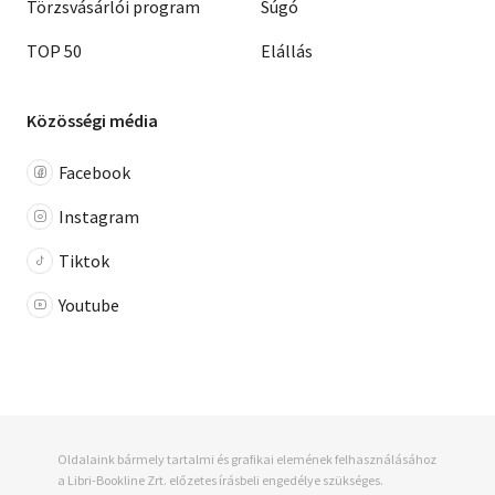
Törzsvásárlói program
Súgó
TOP 50
Elállás
Közösségi média
Facebook
Instagram
Tiktok
Youtube
Oldalaink bármely tartalmi és grafikai elemének felhasználásához
a Libri-Bookline Zrt. előzetes írásbeli engedélye szükséges.