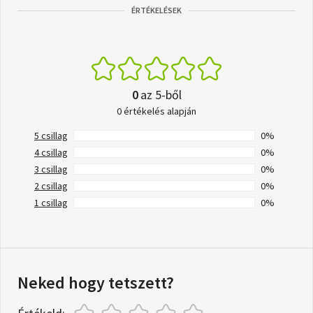
ÉRTÉKELÉSEK
0
az 5-ből
0 értékelés alapján
5 csillag
0%
4 csillag
0%
3 csillag
0%
2 csillag
0%
1 csillag
0%
Neked hogy tetszett?