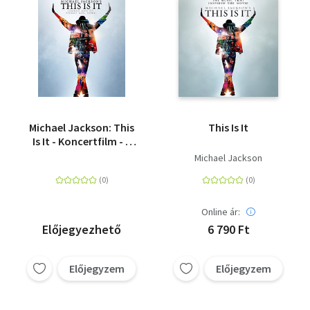
Michael Jackson: This
This Is It
Is It - Koncertfilm - 1
lemezes változat -
Michael Jackson
DVD
Online ár:
Előjegyezhető
6 790 Ft
Előjegyzem
Előjegyzem