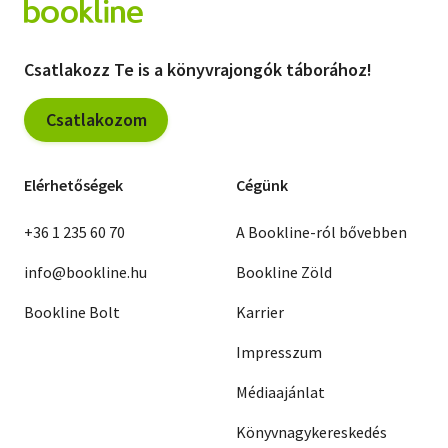
Csatlakozz Te is a könyvrajongók táborához!
Csatlakozom
Elérhetőségek
Cégünk
+36 1 235 60 70
A Bookline-ról bővebben
info@bookline.hu
Bookline Zöld
Bookline Bolt
Karrier
Impresszum
Médiaajánlat
Könyvnagykereskedés