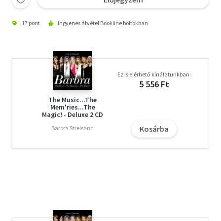
17 pont
Ingyenes átvétel Bookline boltokban
Ez is elérhető kínálatunkban:
5 556 Ft
The Music...The
Mem'ries...The
Magic! - Deluxe 2 CD
Kosárba
Barbra Streisand