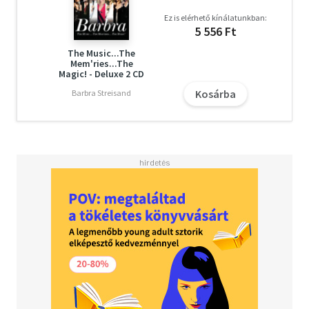
Ez is elérhető kínálatunkban:
5 556 Ft
The Music...The
Mem'ries...The
Magic! - Deluxe 2 CD
Kosárba
Barbra Streisand