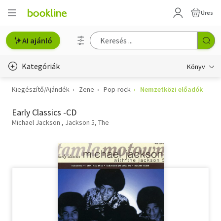
Üres
AI ajánló
Kategóriák
Könyv
Kiegészítő/Ajándék
Zene
Pop-rock
Nemzetközi előadók
Életmód, egészség
Early Classics -CD
Erotika
Michael Jackson
Jackson 5, The
Gyermek- és ifjúsági
Hobbi, szabadidő
Irodalom
Művészet
Szakkönyv