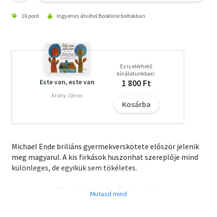
16 pont
Ingyenes átvétel Bookline boltokban
Ez is elérhető
kínálatunkban:
Este van, este van
1 800 Ft
Arany János
Kosárba
Michael Ende briliáns gyermekverskötete először jelenik
meg magyarul. A kis firkások huszonhat szereplője mind
különleges, de egyikük sem tökéletes.
Olvasd el mások véleményét is!