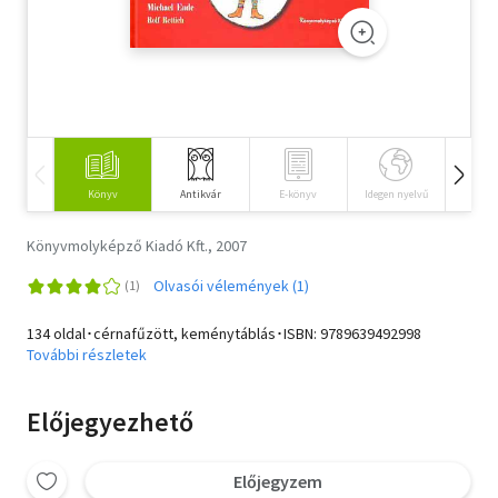
Szótár, nyelvkönyv
Tankönyv, segédkönyv
Társadalomtudomány
Természettudomány
Könyv
Antikvár
E-könyv
Idegen nyelvű
Hangos
Történelem
Könyvmolyképző Kiadó Kft., 2007
Vallás
Olvasói vélemények (1)
134 oldal･cérnafűzött, keménytáblás･ISBN:
9789639492998
További részletek
Előjegyezhető
Előjegyzem