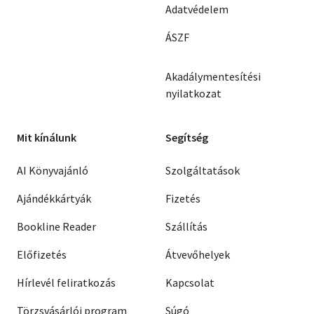
Adatvédelem
ÁSZF
Akadálymentesítési
nyilatkozat
Mit kínálunk
Segítség
AI Könyvajánló
Szolgáltatások
Ajándékkártyák
Fizetés
Bookline Reader
Szállítás
Előfizetés
Átvevőhelyek
Hírlevél feliratkozás
Kapcsolat
Törzsvásárlói program
Súgó