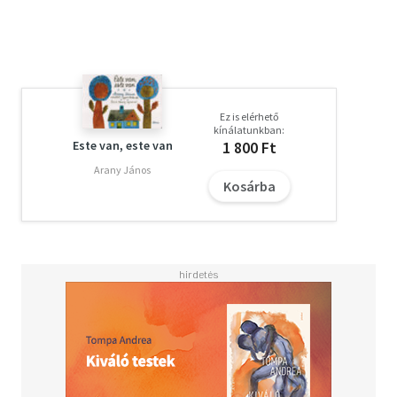
Ez is elérhető
kínálatunkban:
Este van, este van
1 800 Ft
Arany János
Kosárba