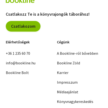
Csatlakozz Te is a könyvrajongók táborához!
Csatlakozom
Elérhetőségek
Cégünk
+36 1 235 60 70
A Bookline-ról bővebben
info@bookline.hu
Bookline Zöld
Bookline Bolt
Karrier
Impresszum
Médiaajánlat
Könyvnagykereskedés