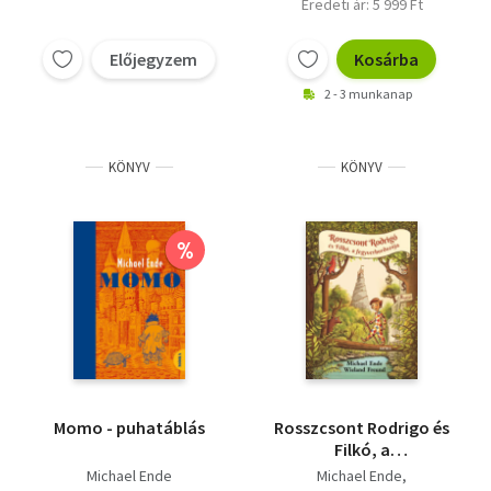
Eredeti ár: 5 999 Ft
Előjegyzem
Kosárba
2 - 3 munkanap
KÖNYV
KÖNYV
%
Momo - puhatáblás
Rosszcsont Rodrigo és
Filkó, a
fegyverhordozója
Michael Ende
Michael Ende