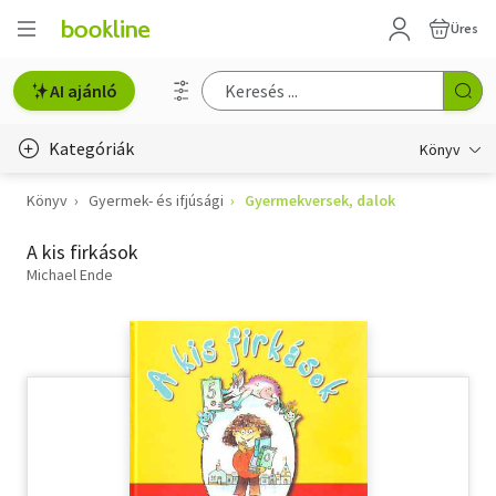
Üres
AI ajánló
Kategóriák
Könyv
Könyv
Gyermek- és ifjúsági
Gyermekversek, dalok
Életmód, egészség
A kis firkások
Erotika
Michael Ende
Gyermek- és ifjúsági
Hobbi, szabadidő
Irodalom
Művészet
Szakkönyv