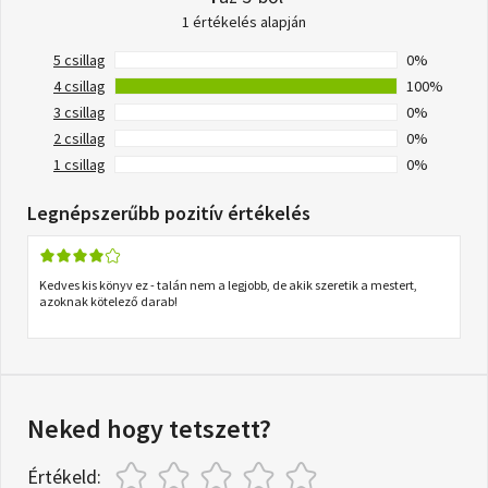
1 értékelés alapján
5 csillag
0%
4 csillag
100%
3 csillag
0%
2 csillag
0%
1 csillag
0%
Legnépszerűbb pozitív értékelés
Kedves kis könyv ez - talán nem a legjobb, de akik szeretik a mestert,
azoknak kötelező darab!
Neked hogy tetszett?
Értékeld: