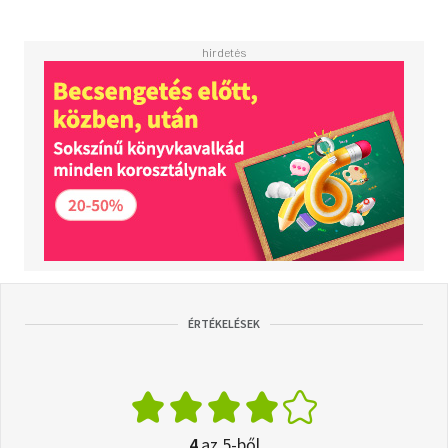
ÉRTÉKELÉSEK
4
az 5-ből