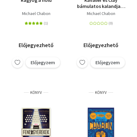
bámulatos kalandjai I.
és II. kötet
Michael Chabon
Michael Chabon
Előjegyezhető
Előjegyezhető
Előjegyzem
Előjegyzem
KÖNYV
KÖNYV