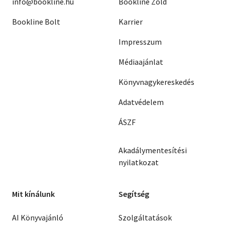
info@bookline.hu
Bookline Zöld
Bookline Bolt
Karrier
Impresszum
Médiaajánlat
Könyvnagykereskedés
Adatvédelem
ÁSZF
Akadálymentesítési
nyilatkozat
Mit kínálunk
Segítség
AI Könyvajánló
Szolgáltatások