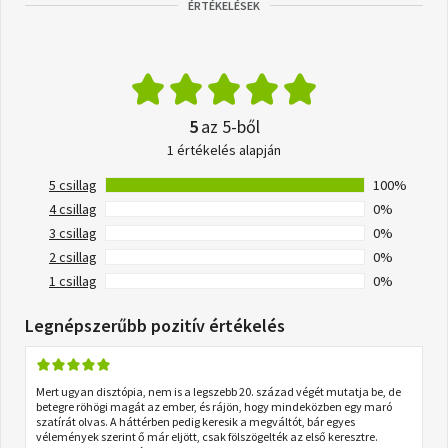
ÉRTÉKELÉSEK
5
az 5-ből
1 értékelés alapján
5 csillag
100%
4 csillag
0%
3 csillag
0%
2 csillag
0%
1 csillag
0%
Legnépszerűbb pozitív értékelés
Mert ugyan disztópia, nem is a legszebb 20. század végét mutatja be, de
betegre röhögi magát az ember, és rájön, hogy mindeközben egy maró
szatírát olvas. A háttérben pedig keresik a megváltót, bár egyes
vélemények szerint ő már eljött, csak fölszögelték az első keresztre.