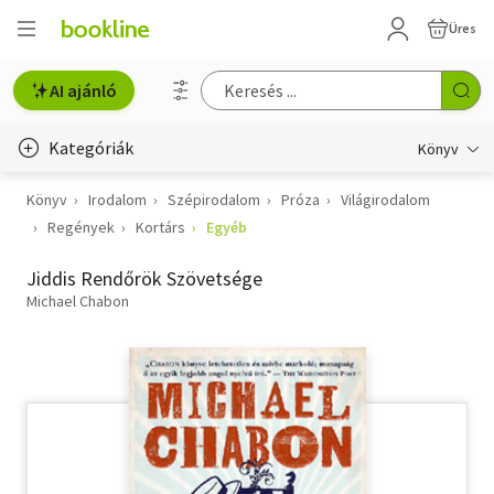
Üres
AI ajánló
Kategóriák
Könyv
Könyv
Irodalom
Szépirodalom
Próza
Világirodalom
Életmód, egészség
Regények
Kortárs
Egyéb
Erotika
Jiddis Rendőrök Szövetsége
Gyermek- és ifjúsági
Michael Chabon
Hobbi, szabadidő
Irodalom
Művészet
Szakkönyv