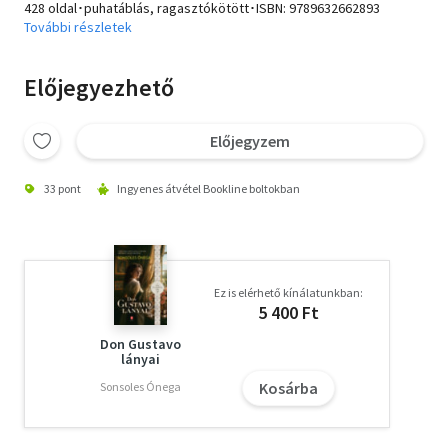
428 oldal･puhatáblás, ragasztókötött･ISBN:
9789632662893
További részletek
Előjegyezhető
Előjegyzem
33 pont
Ingyenes átvétel Bookline boltokban
Ez is elérhető kínálatunkban:
5 400 Ft
Don Gustavo
lányai
Kosárba
Sonsoles Ónega