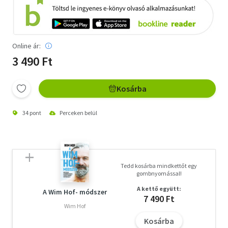
Online ár:
3 490 Ft
Kosárba
34 pont
Perceken belül
Tedd kosárba mindkettőt egy
gombnyomással!
A kettő együtt:
A Wim Hof- módszer
7 490 Ft
Wim Hof
Kosárba