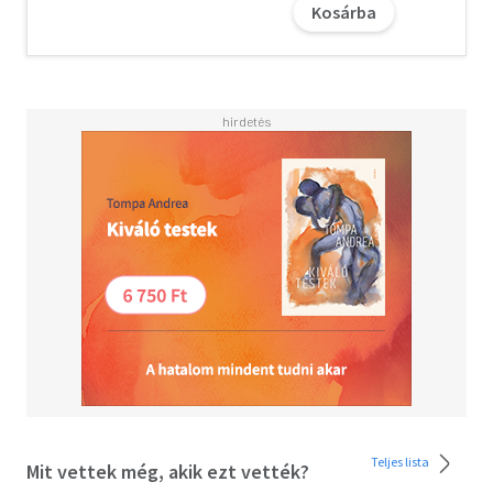
Kosárba
bezárkózásra, önsorsrontó befelé fordulásra késztető
hajlamainkat. A megvilágosodás, az egyetemes tudat
befogadása a negyedik rész témája. Végül az ötödik
részben Singer visszakanyarodik mindennapi létünkhöz,
és megtanít rá, miként szegődjünk a határokat nem
ismerő, korlátlan boldogság nyomába. A könyvnek
mindvégig olvasmányos és egyúttal lebilincselő a stílusa,
nyoma sincs benne súlyos tudományos dogmáknak vagy
erőszakos hittérítésnek. És minden fejezetben
találhatunk néhány könnyű gyakorlatot, amelyek
nagyszerűen illusztrálják a szerző elképzeléseit.
A letöltéssel kapcsolatos kérdésekre
itt
találhat választ.
Olvasd el mások véleményét is!
Teljes lista
Mit vettek még, akik ezt vették?