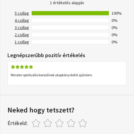
1 értékelés alapján
5 csillag
100%
4 csillag
0%
3 csillag
0%
2 csillag
0%
1 csillag
0%
Legnépszerűbb pozitív értékelés
Minden spirituális keresőnek alapkönyvként ajánlom.
Neked hogy tetszett?
Értékeld: