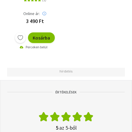
Online ár:
3 490 Ft
Kosárba
Perceken belül
ÉRTÉKELÉSEK
5
az 5-ből