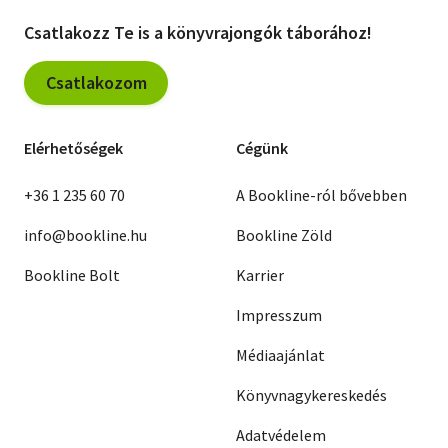
Csatlakozz Te is a könyvrajongók táborához!
Csatlakozom
Elérhetőségek
Cégünk
+36 1 235 60 70
A Bookline-ról bővebben
info@bookline.hu
Bookline Zöld
Bookline Bolt
Karrier
Impresszum
Médiaajánlat
Könyvnagykereskedés
Adatvédelem