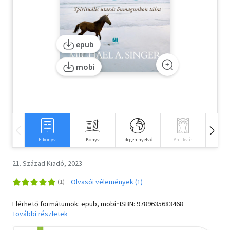
Szótár, nyelvkönyv
Tankönyv, segédkönyv
epub
Társadalomtudomány
mobi
Természettudomány
Történelem
Vallás
E-könyv
Könyv
Idegen nyelvű
Antikvár
Hangos
21. Század Kiadó, 2023
Olvasói vélemények (1)
Elérhető formátumok: epub, mobi･ISBN:
9789635683468
További részletek