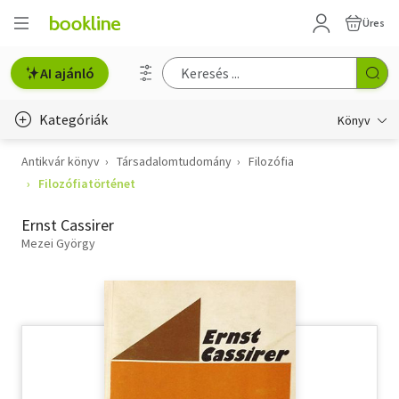
Üres
AI ajánló
Kategóriák
Könyv
Antikvár könyv
Társadalomtudomány
Filozófia
Életmód, egészség
Filozófiatörténet
Erotika
Ernst Cassirer
Gyermek- és ifjúsági
Mezei György
Hobbi, szabadidő
Irodalom
Művészet
Szakkönyv