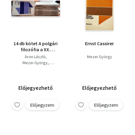
14 db kötet A polgári
Ernst Cassirer
filozófia a XX.
században sorozatból
Áron László
Mezei György
Mezei György
Kelemen János
Csejtei Dezső
Juhász Anikó
Tagai Imre
Fehér M. István
Előjegyezhető
Előjegyezhető
Darai Lajos Mihály
Nyíri Kristóf
Előjegyzem
Előjegyzem
Dékány András
Forrai Gábor
Balogh Tibor