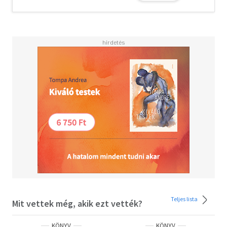
érkezett el. – A jelen kismonográfia Cassirer
szisztematikus filozófiai életművének fejezeteibe nyújt
bepillantást, gazdag idézetanyaggal teremtve újra a
filozófus műveinek atmoszféráját, kritikus distanciálással
utalva a szemléletmódjában jelentkező nehézségekre.
Teljes lista
Mit vettek még, akik ezt vették?
KÖNYV
KÖNYV