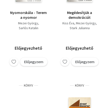
Nyomorskála - Terem
Megédesítjük a
a nyomor
demokráciát
Mezei György
Kiss Éva
Mezei György
Sarlós Katalin
Stark Julianna
Előjegyezhető
Előjegyezhető
Előjegyzem
Előjegyzem
KÖNYV
KÖNYV