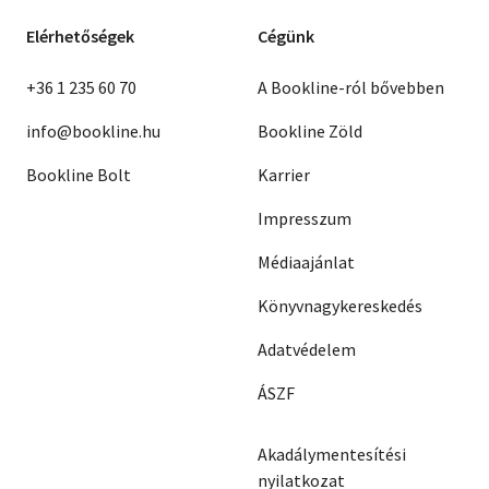
Elérhetőségek
Cégünk
+36 1 235 60 70
A Bookline-ról bővebben
info@bookline.hu
Bookline Zöld
Bookline Bolt
Karrier
Impresszum
Médiaajánlat
Könyvnagykereskedés
Adatvédelem
ÁSZF
Akadálymentesítési
nyilatkozat