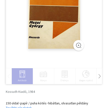
Szótár, nyelvkönyv
Tankönyv, segédkönyv
Társadalomtudomány
Természettudomány
Történelem
Vallás
Antikvár
Könyv
E-könyv
Idegen nyelvű
Hangos
Kossuth Kiadó, 1984
150 oldal･papír / puha kötés･hibátlan, olvasatlan példány
További részletek