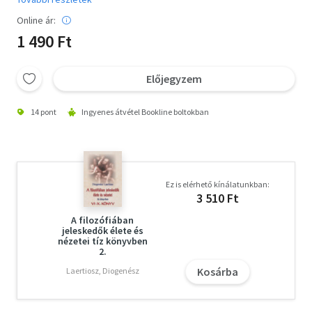
Online ár:
1 490 Ft
Előjegyzem
14 pont
Ingyenes átvétel Bookline boltokban
Ez is elérhető kínálatunkban:
3 510 Ft
A filozófiában
jeleskedők élete és
nézetei tíz könyvben
2.
Kosárba
Laertiosz, Diogenész