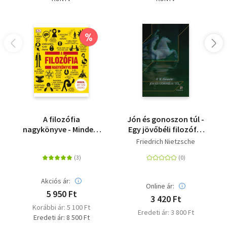
%
A filozófia
Jón és gonoszon túl -
nagykönyve - Minden,
Egy jövőbéli filozófia
amit tudni érdemes
előjátéka
Friedrich Nietzsche
Akciós ár:
Online ár:
5 950 Ft
3 420 Ft
Korábbi ár: 5 100 Ft
Eredeti ár: 3 800 Ft
Eredeti ár: 8 500 Ft