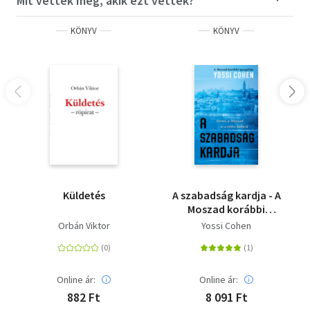
Mit vettek még, akik ezt vették?
KÖNYV
KÖNYV
Küldetés
A szabadság kardja - A
Moszad korábbi
igazgatója - Izrael, a
Orbán Viktor
Yossi Cohen
Moszad és a titkos
háború
Online ár:
Online ár:
882 Ft
8 091 Ft