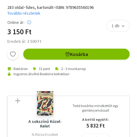
283 oldal･füles, kartonált･ISBN:
9789635560196
További részletek
Online ár:
3 150 Ft
Eredeti ár: 3 500 Ft
Kosárba
Raktáron
31 pont
2 - 3 munkanap
Ingyenes átvétel Bookline boltokban
Tedd kosárba mindkettőt egy
gombnyomással!
A kettő együtt:
A sokszínű Közel-
5 832 Ft
Kelet
N.Rózsa Erzsébet