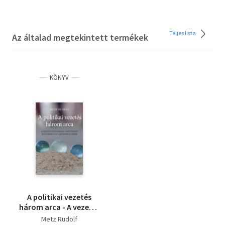
Teljes lista
Az általad megtekintett termékek
KÖNYV
A politikai vezetés
három arca - A vezetés
értelmezési
Metz Rudolf