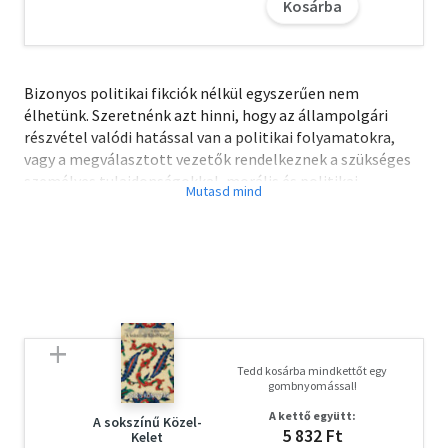
Kosárba
Bizonyos politikai fikciók nélkül egyszerűen nem
élhetünk. Szeretnénk azt hinni, hogy az állampolgári
részvétel valódi hatással van a politikai folyamatokra,
vagy a megválasztott vezetők rendelkeznek a szükséges
személyes tulajdonságokkal, morális és politikai
erényekkel, és kizárólag csak a nép érdekében használják
hatalmukat. E fikciók teremtik meg azt az igazolást,
amelyre minden politikai berendezkedésnek szüksége van
ahhoz, hogy betöltse rendeltetését. A demokrácia az
egyetlen olyan politikai berendezkedés, amelyben nem
egyetlen megkérdőjelezhetetlen igazolás
dominanciájával, hanem egyenesen különböző és néha
ellentétes ideák szükségszerű konfliktusával és
Tedd kosárba mindkettőt egy
versenyével szembesülhetünk. Ez a verseny, amely a
gombnyomással!
"legjobb politikai rendszer" ideáljának a megalkotásáért
A kettő együtt:
folyik, teszi igazán különlegessé és rugalmassá a
A sokszínű Közel-
5 832 Ft
Kelet
demokráciát.