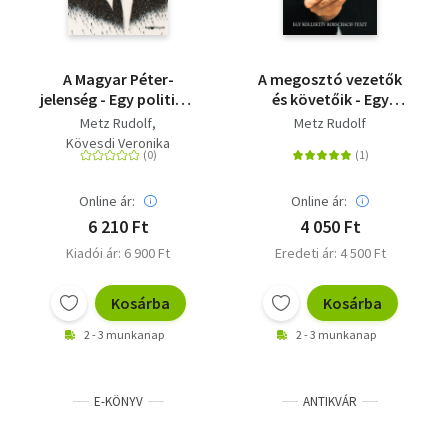
A Magyar Péter-
A megosztó vezetők
jelenség - Egy politikai
és követőik - Egy
felemelkedés
kollektív Rorschach-
Metz Rudolf
Metz Rudolf
anatómiája
teszt
Kövesdi Veronika
Online ár:
Online ár:
6 210 Ft
4 050 Ft
Kiadói ár: 6 900 Ft
Eredeti ár: 4 500 Ft
Kosárba
Kosárba
2 - 3 munkanap
2 - 3 munkanap
E-KÖNYV
ANTIKVÁR