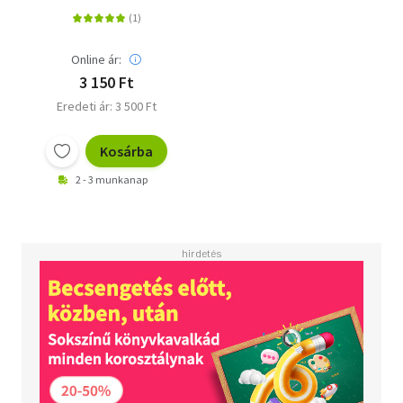
lehetőségei és
gyakorlatai a
demokráciában
Online ár:
3 150 Ft
Eredeti ár: 3 500 Ft
Kosárba
2 - 3 munkanap