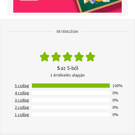
ÉRTÉKELÉSEK
5
az 5-ből
1 értékelés alapján
5 csillag
100%
4 csillag
0%
3 csillag
0%
2 csillag
0%
1 csillag
0%