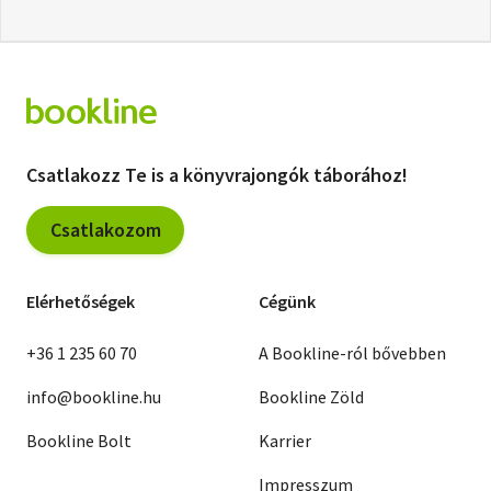
Csatlakozz Te is a könyvrajongók táborához!
Csatlakozom
Elérhetőségek
Cégünk
+36 1 235 60 70
A Bookline-ról bővebben
info@bookline.hu
Bookline Zöld
Bookline Bolt
Karrier
Impresszum