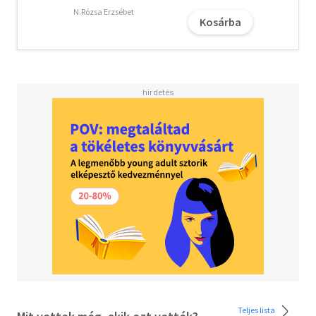
N.Rózsa Erzsébet
Kosárba
A jelen kötet rámutat arra, hogy a vezetésnek
kulcsszerepe van ebben a központi dinamikában, hiszen a
demokrácia gyakorlataként képes bizonyos fikciókat
létrehozni és másokat meggyőzni annak helyességéről,
igazolva ezzel a politikai folyamatokat és saját szerepét.
Mindezzel a demokratikus vezetés nemhogy nem egy
ellentmondásokkal terhelt paradoxon, hanem egyenesen
bálványfogalommá válik. A kötet arra a kérdésre keresi a
választ, hogy miként gondolkodhatunk a demokratikus
vezetésroő? A különböző elméleti tradíciók keretében
megválaszolva ezt a kérdést felsejlik a politikai vezetés
három arca, amelyek a gyakorlatban is előtűnnek, ahogy
jelen kötet négy elemzett vezetőjénél, Angela Merkelnél,
Orbán Viktornál, Theresa Maynél és Jeremy Corbynnál is
tapasztalhatja az olvasó.
Teljes lista