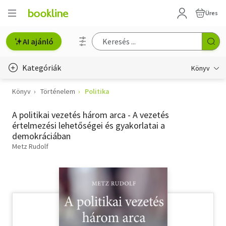
Üres
AI ajánló
Kategóriák
Könyv
Könyv
Történelem
Politika
Életmód, egészség
A politikai vezetés három arca - A vezetés
Erotika
értelmezési lehetőségei és gyakorlatai a
demokráciában
Gyermek- és ifjúsági
Metz Rudolf
Hobbi, szabadidő
Irodalom
Művészet
Szakkönyv