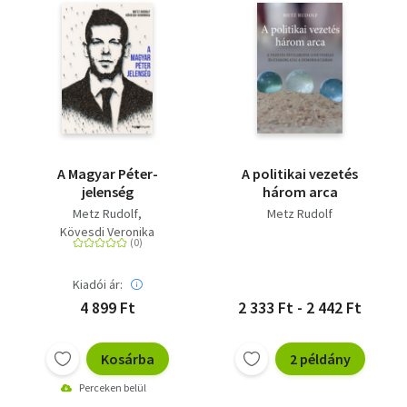
A Magyar Péter-
A politikai vezetés
jelenség
három arca
Metz Rudolf
Metz Rudolf
Kövesdi Veronika
Kiadói ár:
4 899 Ft
2 333 Ft - 2 442 Ft
Kosárba
2 példány
Perceken belül