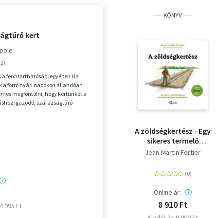
KÖNYV
ságtűrő kert
epple
 a fenntarthatóság jegyében Ha
 a forró nyári napokon állandóan
demes megfontolni, hogy kertünket a
áshoz igazodó, szárazságtűrő
népesít...
A zöldségkertész - Egy
sikeres termelő
kézikönyve a kis
Jean-Martin Fortier
léptékű ökológiai
gazdálkodáshoz
Online ár:
8 910 Ft
 4 995 Ft
Kiadói ár: 9 900 Ft