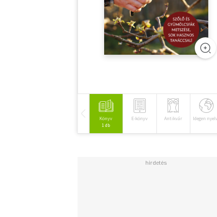
Könyv
E-könyv
Antikvár
Idegen nyel
1 db