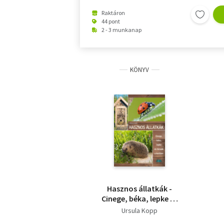
Raktáron
44 pont
2 - 3 munkanap
KÖNYV
Hasznos állatkák -
Cinege, béka, lepke és
társaik a kertben
Ursula Kopp