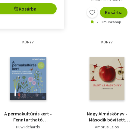
Kosárba
Kosárba
2 - 3 munkanap
KÖNYV
KÖNYV
A permakultúrás kert -
Nagy Almáskönyv -
Fenntartható
Második bővített
kerttervezés a
kiadás
Huw Richards
Ambrus Lajos
természettel