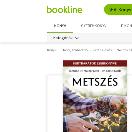
AI Könyv
KÖNYV
GYEREKKÖNYV
E-KÖN
Kategóriák
Könyv
Hobbi, szabadidő
Kert és lakás
Növény és