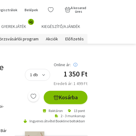
A kosarad
egisztrálok
Belépek
üres
új
GYEREKJÁTÉK
KIEGÉSZÍTŐ/AJÁNDÉK
örzsvásárlói program
Akciók
Előfizetés
e
Online ár:
1 350 Ft
Eredeti ár: 1 499 Ft
Kosárba
i-
Raktáron
13 pont
2 - 3 munkanap
Ingyenes átvétel Bookline boltokban
 Bár