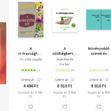
A
A
Növényvédő
szárazságtűrő
zöldségkertész
szerek és
kert
- Egy sikeres
Termésnövel
Annette Lepple
Jean-Martin
termelő
anyagok 2026
Fortier
kézikönyve a
kis léptékű
ökológiai
Online ár:
Online ár:
Online ár:
gazdálkodáshoz
4 496 Ft
8 910 Ft
8 010 Ft
Eredeti ár: 4 995
Kiadói ár: 9 900
Kiadói ár: 8 900
Ft
Ft
Ft