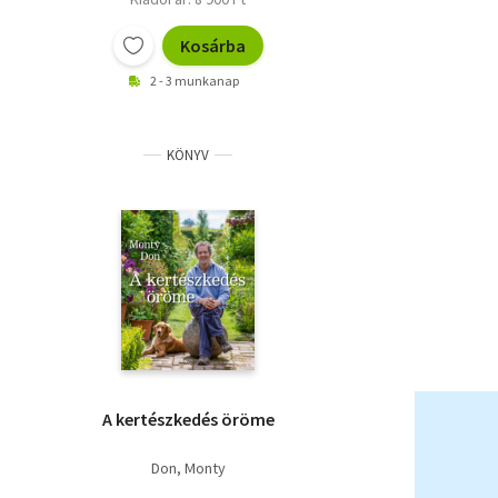
Kosárba
2 - 3 munkanap
KÖNYV
A kertészkedés öröme
Don, Monty