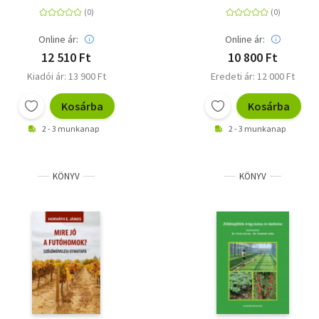
harmóniában
Online ár:
Online ár:
12 510 Ft
10 800 Ft
Kiadói ár: 13 900 Ft
Eredeti ár: 12 000 Ft
Kosárba
Kosárba
2 - 3 munkanap
2 - 3 munkanap
KÖNYV
KÖNYV