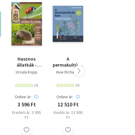
Hasznos
A
A
állatkák -
permakultúrás
kertészkedés
ő
Cinege, béka,
kert -
öröme
Ursula Kopp
Huw Richards
Don, Monty
lepke és
Fenntartható
társaik a
kerttervezés a
kertben
természettel
harmóniában
Online ár:
Online ár:
Online ár:
3 596 Ft
12 510 Ft
14 400 Ft
Eredeti ár: 3 995
Kiadói ár: 13 900
Eredeti ár: 15
Ft
Ft
999 Ft