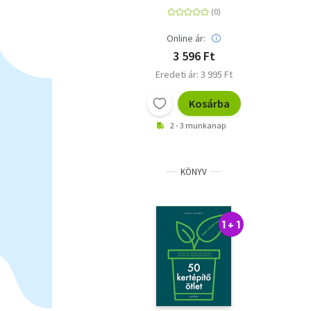
Online ár:
3 596 Ft
Eredeti ár: 3 995 Ft
Kosárba
2 - 3 munkanap
KÖNYV
1 + 1