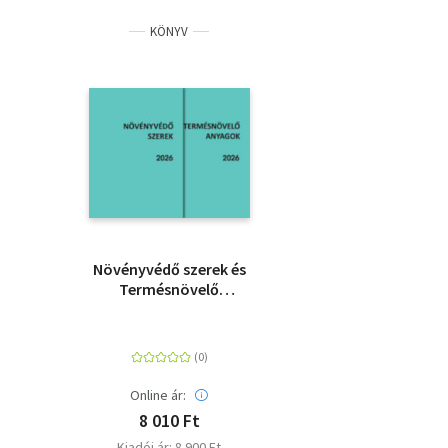
KÖNYV
Növényvédő szerek és
Termésnövelő
anyagok 2026
Online ár:
8 010 Ft
Kiadói ár: 8 900 Ft