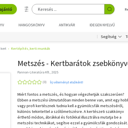
ajánló
R
YV
HANGOSKÖNYV
ANTIKVÁR
IDEGEN NYELVŰ
T
Segítség
 kert
Kertépítés, kerti munkák
Metszés - Kertbarátok zsebkönyv
Pannon-Literatúra Kft., 2025
Írj véleményt elsőként!
Miért fontos a metszés, és hogyan végezhetjük szakszerűen?
Ebben a metszési útmutatóban minden benne van, amit egy hobb
vagy profi kertésznek tudnia kell a gyümölcsfák metszéséről,
különös tekintettel a szőlőmetszésre. A kertészeti szakkönyv
érthető módon, ábrákkal és fotókkal illusztrálva mutatja be a
metszési technikákat, segítve ezzel a gyümölcsfák gondozását.