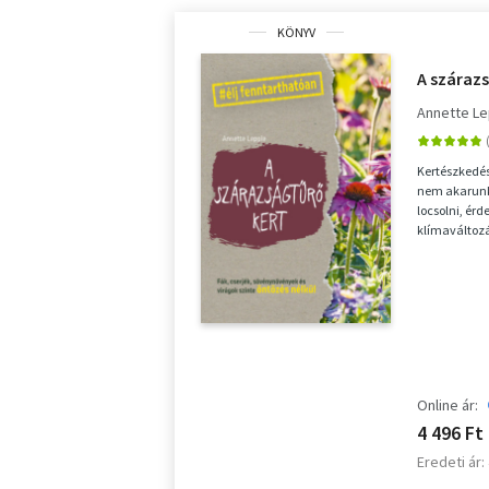
KÖNYV
A száraz
Annette L
Kertészkedés
nem akarunk
locsolni, ér
klímaváltoz
növényekkel 
Online ár:
4 496 Ft
Eredeti ár: