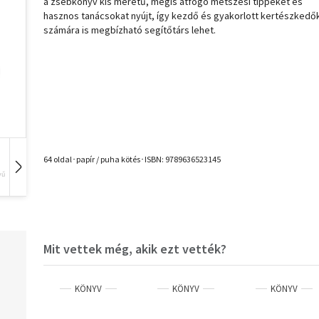
a zsebkönyv kis méretű, mégis átfogó metszési tippeket és
hasznos tanácsokat nyújt, így kezdő és gyakorlott kertészkedő
számára is megbízható segítőtárs lehet.
64 oldal･papír / puha kötés･ISBN:
9789636523145
vű
Hangoskönyv
Film
Zene
Mit vettek még, akik ezt vették?
KÖNYV
KÖNYV
KÖNYV