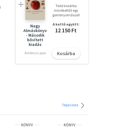
Tedd kosárba
k
mindkettőt egy
gombnyomással!
A kettő együtt:
Nagy
12 150 Ft
Almáskönyv
- Második
bővített
kiadás
Kosárba
Ambrus Lajos
Teljes lista
KÖNYV
KÖNYV
KÖNYV