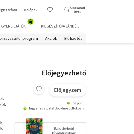
A kosarad
egisztrálok
Belépek
üres
új
GYEREKJÁTÉK
KIEGÉSZÍTŐ/AJÁNDÉK
örzsvásárlói program
Akciók
Előfizetés
Előjegyezhető
Előjegyzem
nek
53 pont
ezők
Ingyenes átvétel Bookline boltokban
k,
ldi
Ez is elérhető
kínálatunkban: