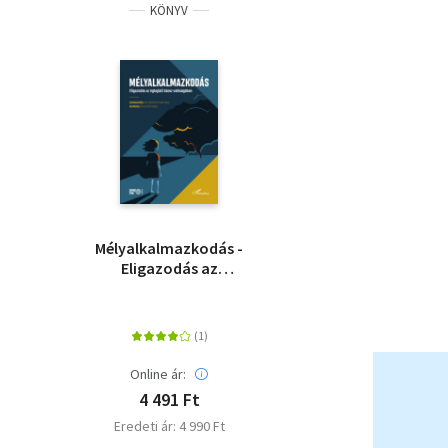
KÖNYV
Mélyalkalmazkodás -
Eligazodás az
éghajlati káosz
valóságában
Online ár:
4 491 Ft
Eredeti ár: 4 990 Ft