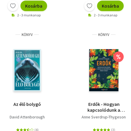
Kosárba
Kosárba
2 - 3 munkanap
2 - 3 munkanap
KÖNYV
KÖNYV
%
Az élő bolygó
Erdők - Hogyan
kapcsolódunk a
fákhoz és
David Attenborough
Anne Sverdrup-Thygeson
huszonötezer másik
fajhoz?