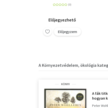
Előjegyezhető
Előjegyzem
A Környezetvédelem, ökológia kategó
KÖNYV
A fák titk
hogyan 
Peter Woh