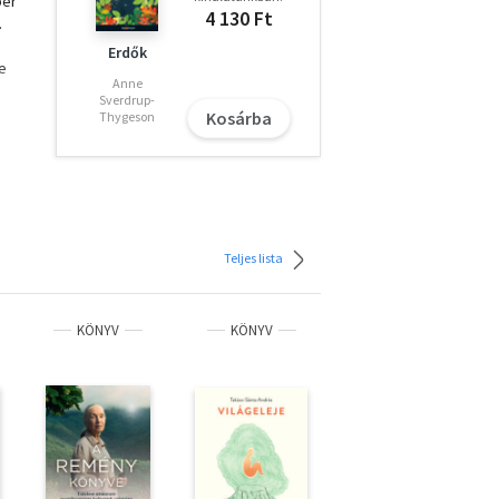
ber
4 130 Ft
.
Erdők
re
Anne
Sverdrup-
Kosárba
Thygeson
Teljes lista
KÖNYV
KÖNYV
KÖNYV