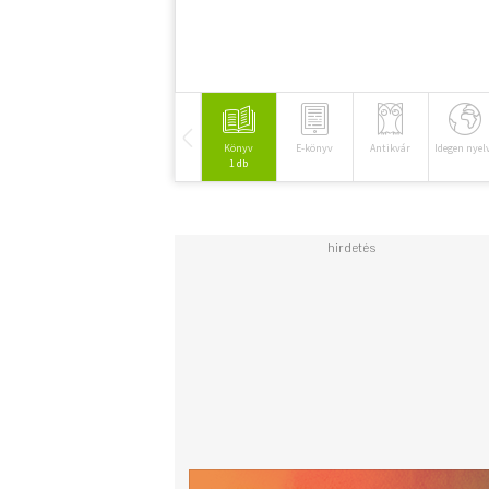
Könyv
E-könyv
Antikvár
Idegen nyel
1 db