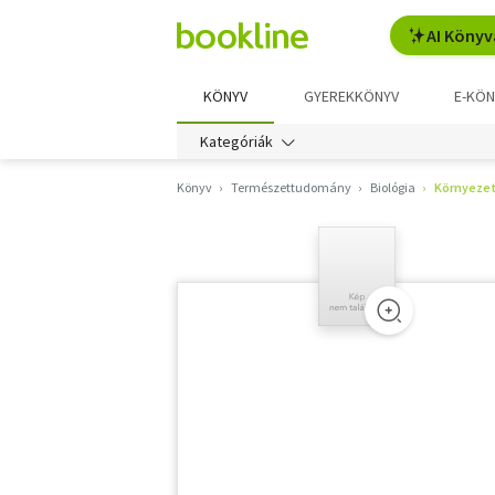
AI Könyv
KÖNYV
GYEREKKÖNYV
E-KÖN
Kategóriák
Könyv
Természettudomány
Biológia
Környezet