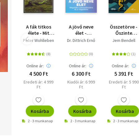
A fák titkos
A jövő neve
Összetörve -
élete - Mit
élet -
Őszinte
éreznek,
Megoldás a
válasz az
Peter Wohlleben
Dr. Dittrich Ernő
Jem Bendell
hogyan
klímaváltozásra
összeomlásr
kommunikálnak?
és a
világbékére
Online ár:
Online ár:
Online ár:
4 500 Ft
6 300 Ft
5 391 Ft
Eredeti ár: 4 999
Kiadói ár: 6 999
Eredeti ár: 5 990
Ft
Ft
Ft
Kosárba
Kosárba
Kosárba
2 - 3 munkanap
2 - 3 munkanap
2 - 3 munkanap