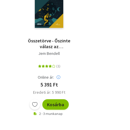
Összetörve - Őszinte
válasz az
összeomlásra
Jem Bendell
Online ár:
5 391 Ft
Eredeti ár: 5 990 Ft
Kosárba
2 - 3 munkanap