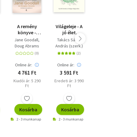
A remény
Világeleje - A
Jövőnk a
könyve -
jó élet
Földön -
Túlélési
keresése az
Megoldások
Jane Goodall
Takács Sánta
Jordán Ferenc
a
útmutató
ökológiai
egy
Doug Abrams
András (szerk.)
veszélyeztetett
válság
összeomló
bolygónk
korában
bioszférában
számára
Online ár:
Online ár:
Online ár:
4 761 Ft
3 591 Ft
5 400 Ft
Kiadói ár: 5 290
Eredeti ár: 3 990
Kiadói ár: 5 999
Ft
Ft
Ft
Kosárba
Kosárba
Kosárba
2 - 3 munkanap
2 - 3 munkanap
2 - 3 munkanap