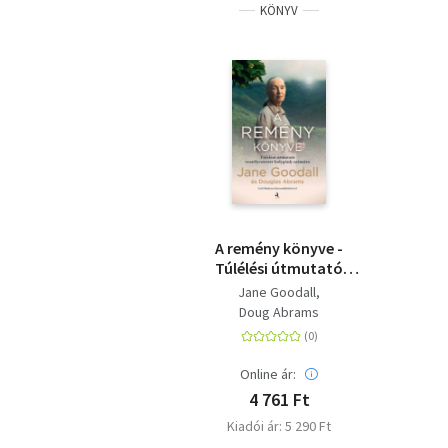
KÖNYV
A remény könyve -
Túlélési útmutató
veszélyeztetett
Jane Goodall
bolygónk számára
Doug Abrams
Online ár:
4 761 Ft
Kiadói ár: 5 290 Ft