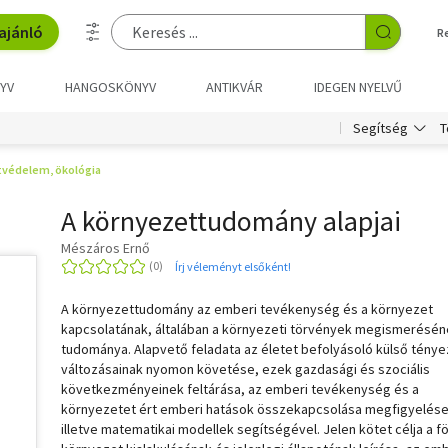
ajánló
R
YV
HANGOSKÖNYV
ANTIKVÁR
IDEGEN NYELVŰ
T
Segítség
védelem, ökológia
A környezettudomány alapjai
Mészáros Ernő
Írj véleményt elsőként!
A környezettudomány az emberi tevékenység és a környezet
kapcsolatának, általában a környezeti törvények megismerésé
tudománya. Alapvető feladata az életet befolyásoló külső tény
változásainak nyomon követése, ezek gazdasági és szociális
következményeinek feltárása, az emberi tevékenység és a
környezetet ért emberi hatások összekapcsolása megfigyelése
illetve matematikai modellek segítségével. Jelen kötet célja a fö