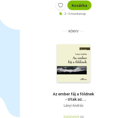
Kosárba
2 - 3 munkanap
KÖNYV
Az ember fáj a földnek
- Utak az
ökofilozófiához
Lányi András