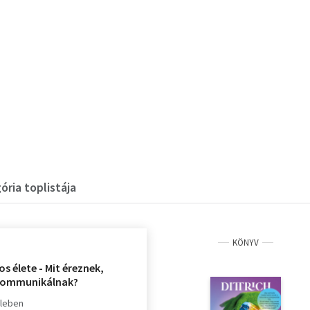
ria toplistája
KÖNYV
os élete - Mit éreznek,
kommunikálnak?
lleben