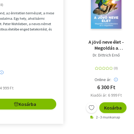
önd, az érintetlen természet, a mese
irodalma. Egy hely, ahol bármi
. Peter Wohlleben, a neves német
titkos életébe enged betekintést, és
A jövő neve élet -
Megoldás a
klímaváltozásra és a
Dr. Dittrich Ernő
világbékére
Online ár:
6 300 Ft
 4 999 Ft
Kiadói ár: 6 999 Ft
Kosárba
Kosárba
2 - 3 munkanap