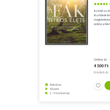
Az erdő a cs
és a titkok b
megtörténhet
erdész a fák 
meglepő d...
Online ár:
4 500 Ft
Eredeti ár:
Raktáron
45 pont
2 - 3 munkanap