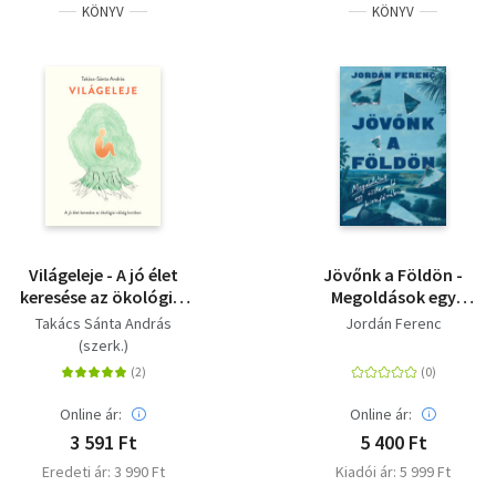
KÖNYV
KÖNYV
Világeleje - A jó élet
Jövőnk a Földön -
keresése az ökológiai
Megoldások egy
válság korában
összeomló
Takács Sánta András
Jordán Ferenc
bioszférában
(szerk.)
Online ár:
Online ár:
3 591 Ft
5 400 Ft
Eredeti ár: 3 990 Ft
Kiadói ár: 5 999 Ft