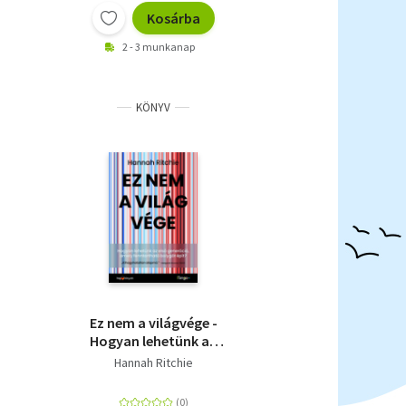
Kosárba
2 - 3 munkanap
KÖNYV
Ez nem a világvége -
Hogyan lehetünk az
első generáció, amely
Hannah Ritchie
fenntartható bolygót
épít?