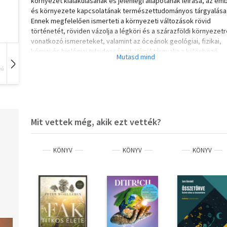
környezet kialakulásának és jelenlegi állapotának leírása, az em
és környezete kapcsolatának természettudományos tárgyalása
Ennek megfelelően ismerteti a környezeti változások rövid
történetét, röviden vázolja a légköri és a szárazföldi környezet
vonatkozó ismereteket, valamint az óceánok geológiai, fizikai,
kémiai és biológiai tulajdonságait. Végül tárgyalja a különböző
környezeti tartományok kölcsönhatásait, a legfontosabb földi
vű
Hangoskönyv
Film
Zene
elemek és vegyületek biogeokémiai körforgalmát. A könyv
elsősorban a környezettudomány hazai kutatását és oktatását
kívánja elősegíteni, de ajánlható minden érdeklődőnek, aki
környezetünk problémáit tudományos elmélyültséggel kívánja
megismerni.
Mit vettek még, akik ezt vették?
KÖNYV
KÖNYV
KÖNYV