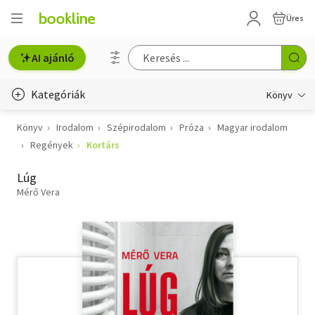
Üres
AI ajánló
Kategóriák
Könyv
Könyv
Irodalom
Szépirodalom
Próza
Magyar irodalom
Életmód, egészség
Regények
Kortárs
Erotika
Lúg
Gyermek- és ifjúsági
Mérő Vera
Hobbi, szabadidő
Irodalom
Művészet
Szakkönyv