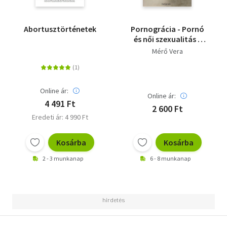
Abortusztörténetek
Pornográcia - Pornó
és női szexualitás -
Vad Katalin (Michelle
Mérő Vera
Wild) ajánlásával
Online ár:
Online ár:
4 491 Ft
2 600 Ft
Eredeti ár: 4 990 Ft
Kosárba
Kosárba
2 - 3 munkanap
6 - 8 munkanap