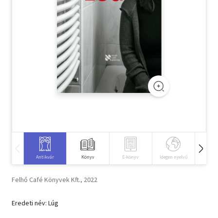
Szótár, nyelvkönyv
Tankönyv, segédkönyv
Társadalomtudomány
Természettudomány
Történelem
Vallás
Antikvár
Könyv
E-könyv
Idegen nyelvű
Hangos
Felhő Café Könyvek Kft., 2022
Eredeti név: Lúg