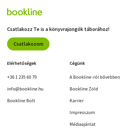
Csatlakozz Te is a könyvrajongók táborához!
Csatlakozom
Elérhetőségek
Cégünk
+36 1 235 60 70
A Bookline-ról bővebben
info@bookline.hu
Bookline Zöld
Bookline Bolt
Karrier
Impresszum
Médiaajánlat