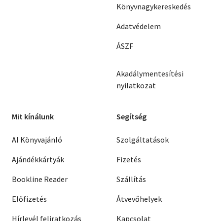
Könyvnagykereskedés
Adatvédelem
ÁSZF
Akadálymentesítési
nyilatkozat
Mit kínálunk
Segítség
AI Könyvajánló
Szolgáltatások
Ajándékkártyák
Fizetés
Bookline Reader
Szállítás
Előfizetés
Átvevőhelyek
Hírlevél feliratkozás
Kapcsolat