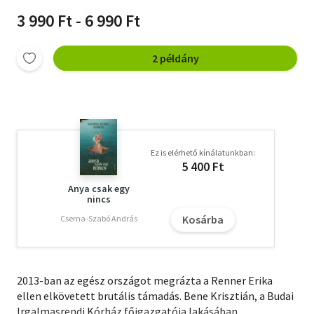
3 990 Ft - 6 990 Ft
2 példány
Ez is elérhető kínálatunkban:
5 400 Ft
Anya csak egy
nincs
Kosárba
Cserna-Szabó András
2013-ban az egész országot megrázta a Renner Erika
ellen elkövetett brutális támadás. Bene Krisztián, a Budai
Irgalmasrendi Kórház főigazgatója lakásában