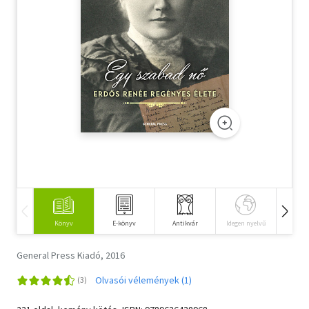
Szótár, nyelvkönyv
Tankönyv, segédkönyv
Társadalomtudomány
Természettudomány
Történelem
Vallás
Könyv
E-könyv
Antikvár
Idegen nyelvű
Hangos
General Press Kiadó, 2016
Olvasói vélemények (1)