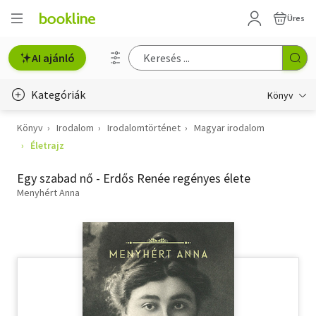
Üres
AI ajánló
Kategóriák
Könyv
Könyv
Irodalom
Irodalomtörténet
Magyar irodalom
Életmód, egészség
Életrajz
Erotika
Egy szabad nő - Erdős Renée regényes élete
Gyermek- és ifjúsági
Menyhért Anna
Hobbi, szabadidő
Irodalom
Művészet
Szakkönyv