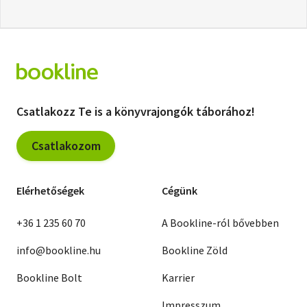
Csatlakozz Te is a könyvrajongók táborához!
Csatlakozom
Elérhetőségek
Cégünk
+36 1 235 60 70
A Bookline-ról bővebben
info@bookline.hu
Bookline Zöld
Bookline Bolt
Karrier
Impresszum