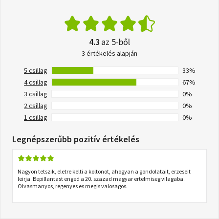
4.3
az 5-ből
3 értékelés alapján
5 csillag
33%
4 csillag
67%
3 csillag
0%
2 csillag
0%
1 csillag
0%
Legnépszerűbb pozitív értékelés
Nagyon tetszik, eletre kelti a koltonot, ahogyan a gondolatait, erzeseit
leirja. Bepillantast enged a 20. szazad magyar ertelmiseg vilagaba.
Olvasmanyos, regenyes es megis valosagos.