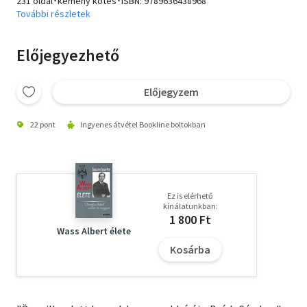
231 oldal･kemény kötés･ISBN:
9789636438968
További részletek
Előjegyezhető
Előjegyzem
22 pont
Ingyenes átvétel Bookline boltokban
Ez is elérhető
kínálatunkban:
1 800 Ft
Wass Albert élete
Kosárba