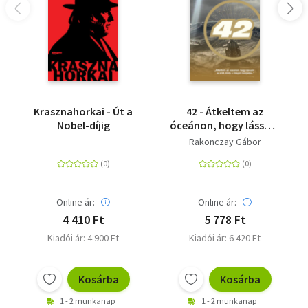
Krasznahorkai - Út a
42 - Átkeltem az
Nobel-díjig
óceánon, hogy lássam
az erőt, mely a világot
Rakonczay Gábor
mozgatja...
Online ár:
Online ár:
4 410 Ft
5 778 Ft
Kiadói ár: 4 900 Ft
Kiadói ár: 6 420 Ft
Kosárba
Kosárba
1 - 2 munkanap
1 - 2 munkanap