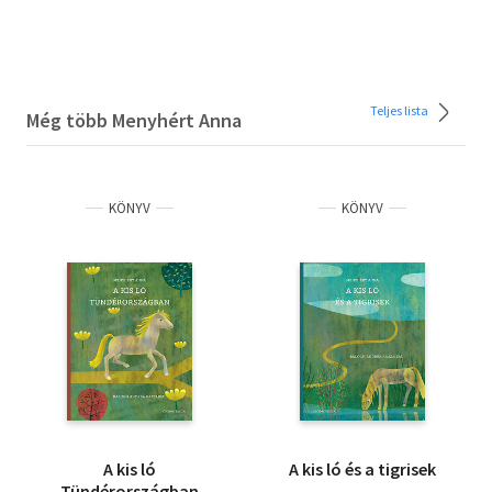
Teljes lista
Még több Menyhért Anna
KÖNYV
KÖNYV
A kis ló
A kis ló és a tigrisek
Tündérországban