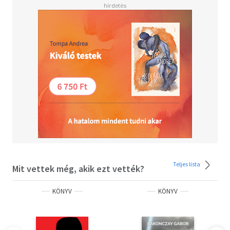
szerelmeivel, vívódásaival, a boldogságért folytatott
küzdelmével: egy érzékeny, szeretetre éhes asszonnyal -
egy szabad nővel.
Olvasd el mások véleményét is!
Teljes lista
Mit vettek még, akik ezt vették?
KÖNYV
KÖNYV