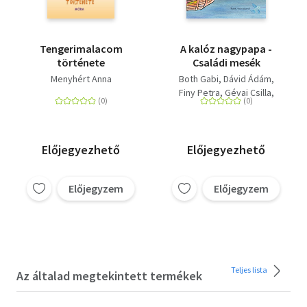
Tengerimalacom
A kalóz nagypapa -
története
Családi mesék
Menyhért Anna
Both Gabi
Dávid Ádám
Finy Petra
Gévai Csilla
Gimesi Dóra
Kiss Ottó
Kovács András Ferenc
Kukorelly Endre
Lackfi János
Előjegyezhető
Előjegyezhető
Marék Veronika
Menyhért Anna
Előjegyzem
Előjegyzem
Molnár Krisztina Rita
Papp Eszter
Szabó Borbála
Szabó T. Anna
Tamás Zsuzsanna
Tasnádi István
Teljes lista
Tóth Krisztina
Az általad megtekintett termékek