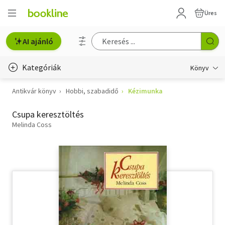
Üres
AI ajánló
Kategóriák
Könyv
Antikvár könyv
Hobbi, szabadidő
Kézimunka
Életmód, egészség
Csupa keresztöltés
Erotika
Melinda Coss
Gyermek- és ifjúsági
Hobbi, szabadidő
Irodalom
Művészet
Szakkönyv