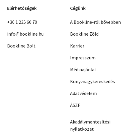
Elérhetőségek
Cégünk
+36 1 235 60 70
A Bookline-ról bővebben
info@bookline.hu
Bookline Zöld
Bookline Bolt
Karrier
Impresszum
Médiaajánlat
Könyvnagykereskedés
Adatvédelem
ÁSZF
Akadálymentesítési
nyilatkozat