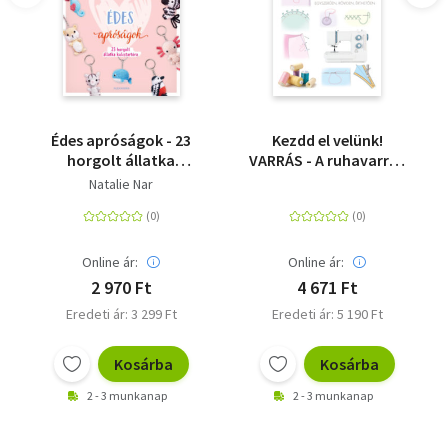
Édes apróságok - 23
Kezdd el velünk!
horgolt állatka
VARRÁS - A ruhavarrás
kulcstartóra
alapvető technikái
Natalie Nar
egyszerűen, röviden,
érthetően
Online ár:
Online ár:
2 970 Ft
4 671 Ft
Eredeti ár: 3 299 Ft
Eredeti ár: 5 190 Ft
Kosárba
Kosárba
2 - 3 munkanap
2 - 3 munkanap