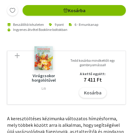
Kosárba
Beszállítói készleten
9 pont
6 - 8 munkanap
Ingyenes átvétel Bookline boltokban
Tedd kosárba mindkettőt egy
gombnyomással!
A kettő együtt:
Virágcsokor
7 411 Ft
horgolótűvel
Lili
Kosárba
A keresztöltéses kézimunka változatos hímzésforma,
mely többek között arra is alkalmas, hogy segítségével
újjá varázsolódnak függönyök, asztalterítők és mindazon