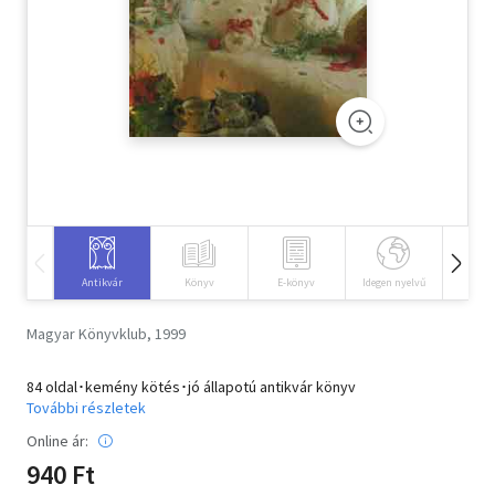
Szótár, nyelvkönyv
Tankönyv, segédkönyv
Társadalomtudomány
Természettudomány
Történelem
Vallás
Antikvár
Könyv
E-könyv
Idegen nyelvű
Hangos
Magyar Könyvklub, 1999
84 oldal･kemény kötés･jó állapotú antikvár könyv
További részletek
Online ár:
940 Ft