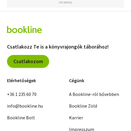
Csatlakozz Te is a könyvrajongók táborához!
Csatlakozom
Elérhetőségek
Cégünk
+36 1 235 60 70
A Bookline-ról bővebben
info@bookline.hu
Bookline Zöld
Bookline Bolt
Karrier
Impresszum