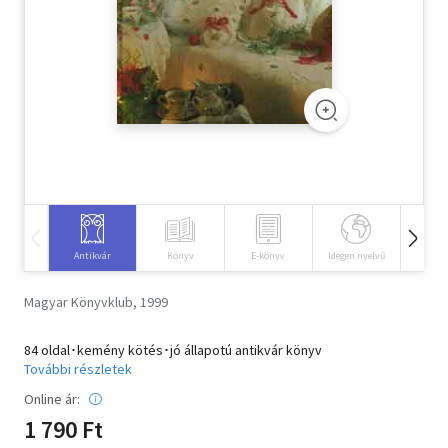
Szótár, nyelvkönyv
Tankönyv, segédkönyv
Társadalomtudomány
Természettudomány
Történelem
Vallás
Antikvár
Könyv
E-könyv
Idegen nyelvű
Hangos
Magyar Könyvklub, 1999
84 oldal･kemény kötés･jó állapotú antikvár könyv
További részletek
Online ár:
1 790 Ft