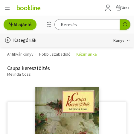
Üres
AI ajánló
Kategóriák
Könyv
Antikvár könyv
Hobbi, szabadidő
Kézimunka
Életmód, egészség
Csupa keresztöltés
Erotika
Melinda Coss
Gyermek- és ifjúsági
Hobbi, szabadidő
Irodalom
Művészet
Szakkönyv