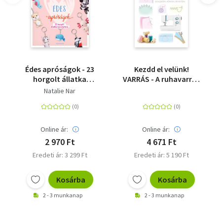
Édes apróságok - 23
Kezdd el velünk!
horgolt állatka
VARRÁS - A ruhavarrás
kulcstartóra
alapvető technikái
Natalie Nar
egyszerűen, röviden,
érthetően
Online ár:
Online ár:
2 970 Ft
4 671 Ft
Eredeti ár: 3 299 Ft
Eredeti ár: 5 190 Ft
Kosárba
Kosárba
2 - 3 munkanap
2 - 3 munkanap