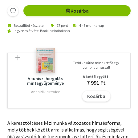
Kosárba
Beszállítói készleten
17 pont
4 - 6 munkanap
Ingyenes átvétel Bookline boltokban
Tedd kosárba mindkettőt egy
gombnyomással!
A kettő együtt:
A tuniszi horgolás
7 991 Ft
mintagyűjteménye
Anna Nikipirowicz
Kosárba
A keresztöltéses kézimunka változatos hímzésforma,
mely többek között arra is alkalmas, hogy segítségével
újjá varázsolódnak függönyök, asztalterítők és mindazon