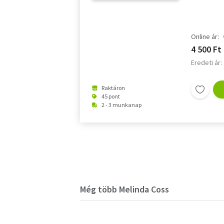
Online ár:
4 500 Ft
Eredeti ár:
Raktáron
45 pont
2 - 3 munkanap
Még több Melinda Coss