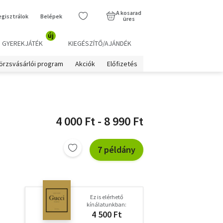
A kosarad
egisztrálok
Belépek
üres
új
GYEREKJÁTÉK
KIEGÉSZÍTŐ/AJÁNDÉK
örzsvásárlói program
Akciók
Előfizetés
4 000 Ft - 8 990 Ft
7 példány
Ez is elérhető
kínálatunkban:
4 500 Ft