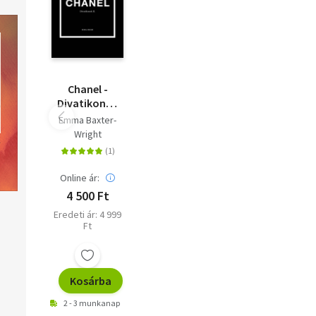
Chanel -
Divatikonok
II.
Emma Baxter-
Wright
Online ár:
4 500 Ft
Eredeti ár: 4 999
Ft
Kosárba
2 - 3 munkanap