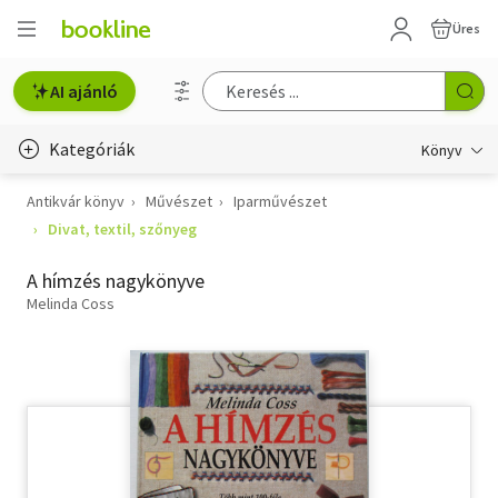
Üres
AI ajánló
Kategóriák
Könyv
Antikvár könyv
Művészet
Iparművészet
Életmód, egészség
Divat, textil, szőnyeg
Erotika
A hímzés nagykönyve
Gyermek- és ifjúsági
Melinda Coss
Hobbi, szabadidő
Irodalom
Művészet
Szakkönyv