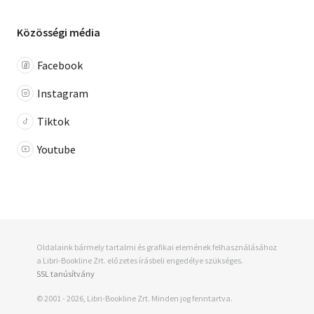
Közösségi média
Facebook
Instagram
Tiktok
Youtube
Oldalaink bármely tartalmi és grafikai elemének felhasználásához
a Libri-Bookline Zrt. előzetes írásbeli engedélye szükséges.
SSL tanúsítvány
© 2001 - 2026, Libri-Bookline Zrt. Minden jog fenntartva.