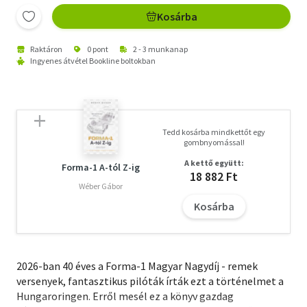
Kosárba
Raktáron
0 pont
2 - 3 munkanap
Ingyenes átvétel Bookline boltokban
Tedd kosárba mindkettőt egy
gombnyomással!
A kettő együtt:
Forma-1 A-tól Z-ig
18 882 Ft
Wéber Gábor
Kosárba
2026-ban 40 éves a Forma-1 Magyar Nagydíj - remek
versenyek, fantasztikus pilóták írták ezt a történelmet a
Hungaroringen. Erről mesél ez a könyv gazdag