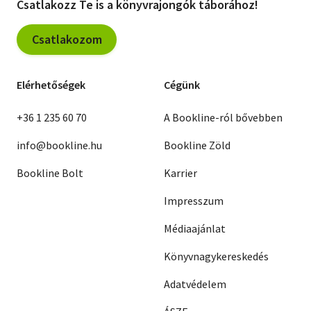
Csatlakozz Te is a könyvrajongók táborához!
Csatlakozom
Elérhetőségek
Cégünk
+36 1 235 60 70
A Bookline-ról bővebben
info@bookline.hu
Bookline Zöld
Bookline Bolt
Karrier
Impresszum
Médiaajánlat
Könyvnagykereskedés
Adatvédelem