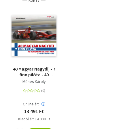
KÖNYV
40 Magyar Nagydíj - 7
finn pilóta - 40
Hungarian Grands Prix
Méhes Károly
- 7 Finnish Drivers
Online ár:
13 491 Ft
Kiadói ár: 14 990 Ft