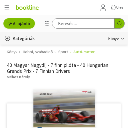
Üres
AI ajánló
Kategóriák
Könyv
Könyv
Hobbi, szabadidő
Sport
Autó-motor
Életmód, egészség
40 Magyar Nagydíj - 7 finn pilóta - 40 Hungarian
Erotika
Grands Prix - 7 Finnish Drivers
Gyermek- és ifjúsági
Méhes Károly
Hobbi, szabadidő
Irodalom
Művészet
Szakkönyv