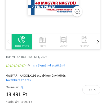
Szótár, nyelvkönyv
Tankönyv, segédkönyv
Társadalomtudomány
Természettudomány
Idegen nyelvű
Könyv
E-könyv
Antikvár
Hangos
Történelem
TRP MEDIA HOLDING KFT, 2026
Vallás
Írj véleményt elsőként!
MAGYAR - ANGOL･199 oldal･kemény kötés
További részletek
Online ár:
13 491 Ft
Kiadói ár: 14 990 Ft