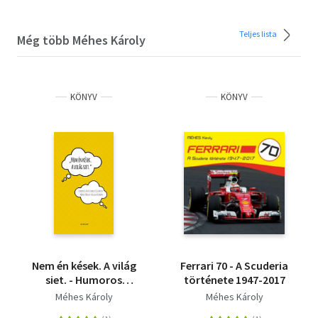
Teljes lista
Még több Méhes Károly
KÖNYV
KÖNYV
Nem én kések. A világ
Ferrari 70 - A Scuderia
siet. - Humoros
története 1947-2017
Aforizmagyűjtemény
Méhes Károly
Méhes Károly
Méhes Károly