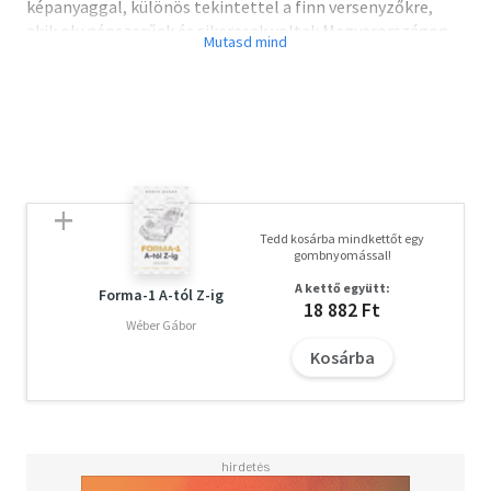
képanyaggal, különös tekintettel a finn versenyzőkre,
akik oly népszerűek és sikeresek voltak Magyarországon
mindig is!
In 2026, the Formula 1 Hungarian Grand Prix celebrates its
40th anniversary - a history written by legendary races and
fantastic drivers at the Hungaroring. This richly
illustrated volume tells that story, with a special focus on
the Finnish racers who have always enjoyed such immense
popularity and success in Hungary!
Tedd kosárba mindkettőt egy
gombnyomással!
A kettő együtt:
Forma-1 A-tól Z-ig
18 882 Ft
Wéber Gábor
Kosárba