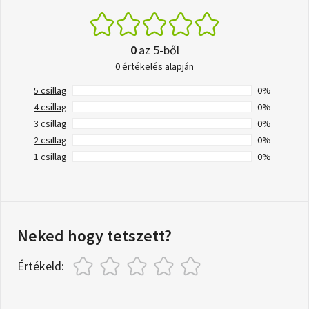
0
az 5-ből
0 értékelés alapján
5 csillag
0%
4 csillag
0%
3 csillag
0%
2 csillag
0%
1 csillag
0%
Neked hogy tetszett?
Értékeld: