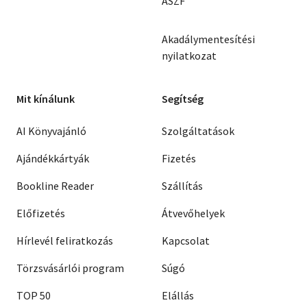
ÁSZF
Akadálymentesítési
nyilatkozat
Mit kínálunk
Segítség
AI Könyvajánló
Szolgáltatások
Ajándékkártyák
Fizetés
Bookline Reader
Szállítás
Előfizetés
Átvevőhelyek
Hírlevél feliratkozás
Kapcsolat
Törzsvásárlói program
Súgó
TOP 50
Elállás