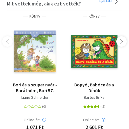
Teljes lista
Mit vettek még, akik ezt vették?
KÖNYV
KÖNYV
Bori és a szuper nyár -
Bogyó, Babóca és a
Barátnőm, Bori 57.
Dínók
Liane Schneider
Bartos Erika
Online ár:
Online ár:
1 071 Ft
2 601 Ft