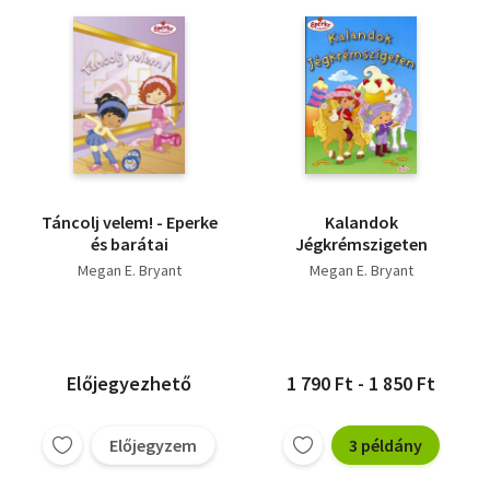
Táncolj velem! - Eperke
Kalandok
és barátai
Jégkrémszigeten
Megan E. Bryant
Megan E. Bryant
Előjegyezhető
1 790 Ft - 1 850 Ft
Előjegyzem
3 példány