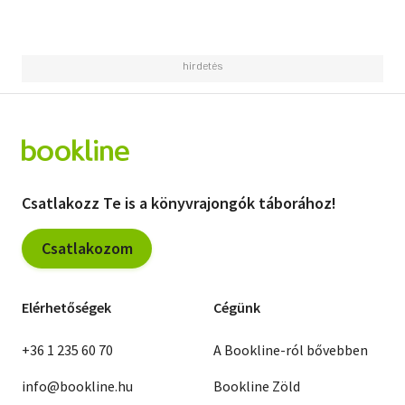
Csatlakozz Te is a könyvrajongók táborához!
Csatlakozom
Elérhetőségek
Cégünk
+36 1 235 60 70
A Bookline-ról bővebben
info@bookline.hu
Bookline Zöld