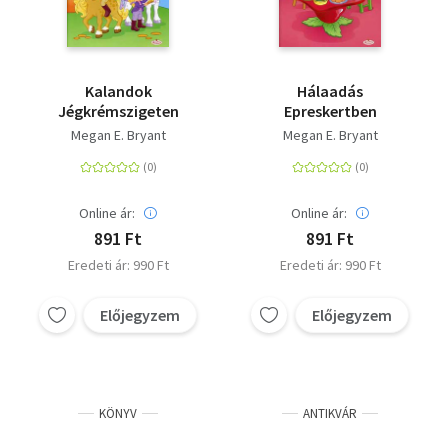
Kalandok
Hálaadás
Jégkrémszigeten
Epreskertben
Megan E. Bryant
Megan E. Bryant
Online ár:
Online ár:
891 Ft
891 Ft
Eredeti ár: 990 Ft
Eredeti ár: 990 Ft
Előjegyzem
Előjegyzem
KÖNYV
ANTIKVÁR