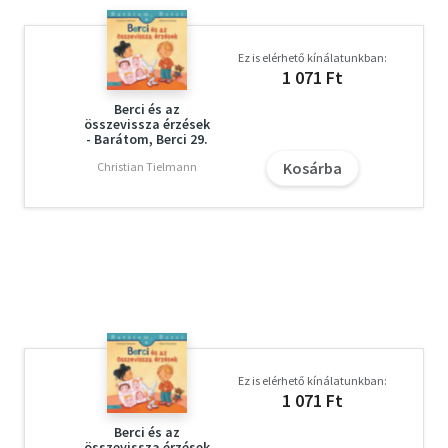
Ez is elérhető kínálatunkban:
1 071 Ft
Berci és az
összevissza érzések
- Barátom, Berci 29.
Kosárba
Christian Tielmann
Ez is elérhető kínálatunkban:
1 071 Ft
Berci és az
összevissza érzések