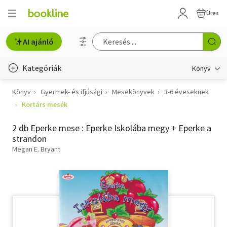
Üres
AI ajánló
Kategóriák
Könyv
Könyv
Gyermek- és ifjúsági
Mesekönyvek
3-6 éveseknek
Életmód, egészség
Kortárs mesék
Erotika
2 db Eperke mese : Eperke Iskolába megy + Eperke a
Gyermek- és ifjúsági
strandon
Megan E. Bryant
Hobbi, szabadidő
Irodalom
Művészet
Szakkönyv