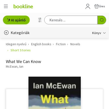
Üres
AI ajánló
Kategóriák
Könyv
Idegen nyelvű
English books
Fiction
Novels
Életmód, egészség
Short Stories
Erotika
What We Can Know
Gyermek- és ifjúsági
McEwan, Ian
Hobbi, szabadidő
Irodalom
Művészet
Szakkönyv