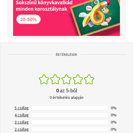
ÉRTÉKELÉSEK
0
az 5-ből
0 értékelés alapján
5 csillag
0%
4 csillag
0%
3 csillag
0%
2 csillag
0%