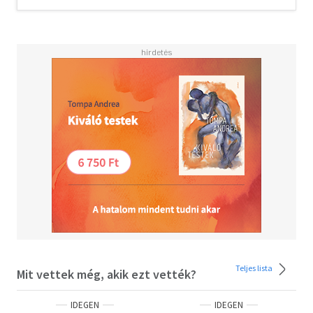
revelations of entangled love and a brutal crime emerge,
destroying his assumptions about a story he thought he
knew intimately.<BR><BR>What We Can Know is a
masterpiece that reclaims the present from our sense of
looming catastrophe, and imagines a future world where
all is not quite lost.
Teljes lista
Mit vettek még, akik ezt vették?
IDEGEN
IDEGEN