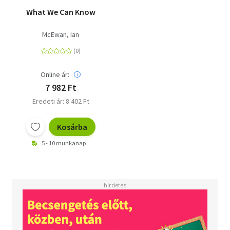
What We Can Know
McEwan, Ian
Online ár:
7 982 Ft
Eredeti ár: 8 402 Ft
Kosárba
5 - 10 munkanap