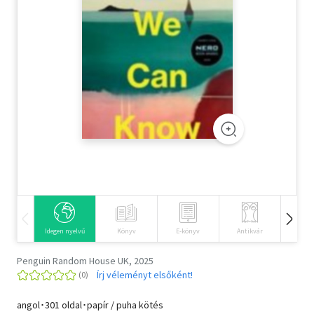
Szótár, nyelvkönyv
Tankönyv, segédkönyv
Társadalomtudomány
Természettudomány
Történelem
Vallás
Idegen nyelvű
Könyv
E-könyv
Antikvár
Hangos
Penguin Random House UK, 2025
Írj véleményt elsőként!
angol･301 oldal･papír / puha kötés