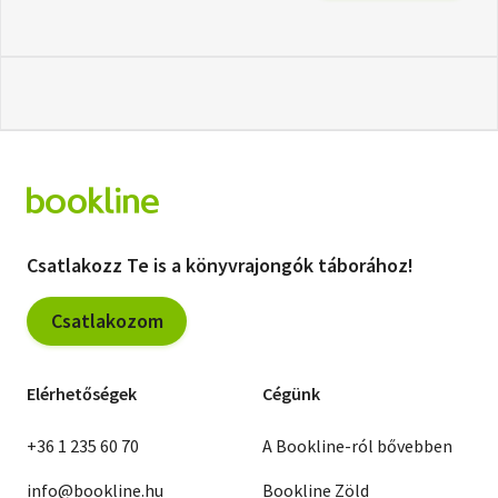
Csatlakozz Te is a könyvrajongók táborához!
Csatlakozom
Elérhetőségek
Cégünk
+36 1 235 60 70
A Bookline-ról bővebben
info@bookline.hu
Bookline Zöld