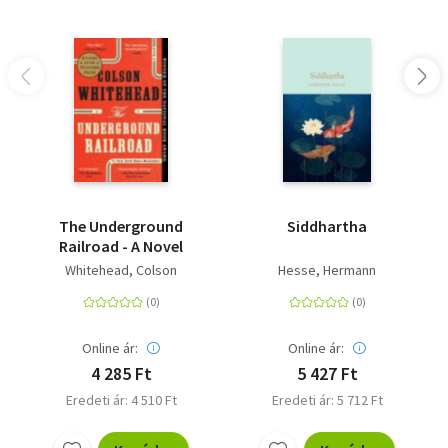
The Underground
Siddhartha
Railroad - A Novel
Whitehead, Colson
Hesse, Hermann
Online ár:
Online ár:
4 285 Ft
5 427 Ft
Eredeti ár: 4 510 Ft
Eredeti ár: 5 712 Ft