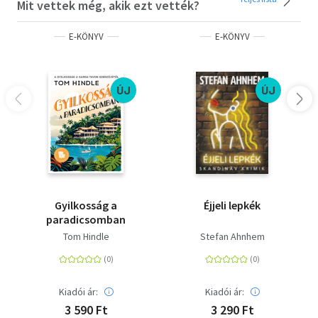
Mit vettek még, akik ezt vették?
E-KÖNYV
E-KÖNYV
ÚJ
ÚJ
Gyilkosság a
Éjjeli lepkék
paradicsomban
Tom Hindle
Stefan Ahnhem
Kiadói ár:
Kiadói ár:
3 590 Ft
3 290 Ft