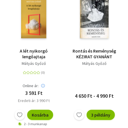
A lét nyikorgó
Rontás és Reménység
lengőajtaja
KÉZIRAT GYANÁNT
Mátyás Győző
Mátyás Győző
Online ár:
3 591 Ft
4 650 Ft - 4 990 Ft
Eredeti ár: 3 990 Ft
Kosárba
3 példány
2 - 3 munkanap