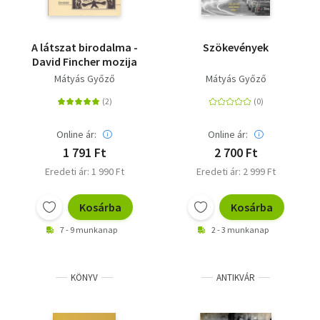
A látszat birodalma -
Szökevények
David Fincher mozija
Mátyás Győző
Mátyás Győző
Online ár:
Online ár:
1 791 Ft
2 700 Ft
Eredeti ár: 1 990 Ft
Eredeti ár: 2 999 Ft
Kosárba
Kosárba
7 - 9 munkanap
2 - 3 munkanap
KÖNYV
ANTIKVÁR