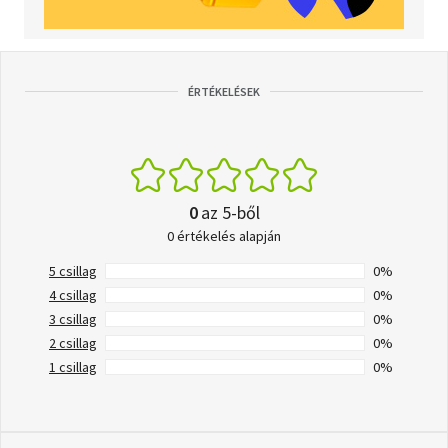
ÉRTÉKELÉSEK
0
az 5-ből
0 értékelés alapján
5 csillag
0%
4 csillag
0%
3 csillag
0%
2 csillag
0%
1 csillag
0%