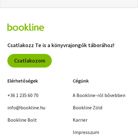
Csatlakozz Te is a könyvrajongók táborához!
Csatlakozom
Elérhetőségek
Cégünk
+36 1 235 60 70
A Bookline-ról bővebben
info@bookline.hu
Bookline Zöld
Bookline Bolt
Karrier
Impresszum