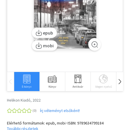
Szótár, nyelvkönyv
Tankönyv, segédkönyv
epub
Társadalomtudomány
mobi
Természettudomány
Történelem
Vallás
E-könyv
Könyv
Antikvár
Idegen nyelvű
Hangos
Helikon Kiadó, 2022
Írj véleményt elsőként!
Elérhető formátumok: epub, mobi･ISBN:
9789634799184
További részletek