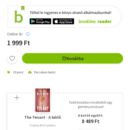
Online ár:
1 999 Ft
Kosárba
19 pont
Perceken belül
Tedd kosárba mindkettőt egy
gombnyomással!
A kettő együtt:
The Tenant - A bérlő
8 489 Ft
Freida McFadden