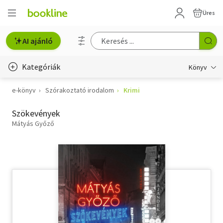
Üres
AI ajánló
Kategóriák
Könyv
e-könyv
Szórakoztató irodalom
Krimi
Életmód, egészség
Szökevények
Erotika
Mátyás Győző
Gyermek- és ifjúsági
Hobbi, szabadidő
Irodalom
Művészet
Szakkönyv