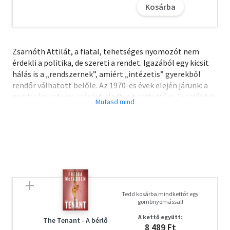
Kosárba
Zsarnóth Attilát, a fiatal, tehetséges nyomozót nem
érdekli a politika, de szereti a rendet. Igazából egy kicsit
hálás is a „rendszernek”, amiért „intézetis” gyerekből
rendőr válhatott belőle. Az 1970-es évek elején járunk: a
gazdasági reform már lefulladt, a beatkultúra, legalábbis
Magyarországon, viszont épp erőre kap – nem mintha
Zsarnóthot ez az új, csörömpölő zene különösebben
érdekelné. Őt most leginkább az érdekli, hogy hova
tűnhetnek el egyre gyakrabban az intézetekből szökött
lányok; meg az, hogy kiderítse az apja halálának titkát.
Mert aligha hihető, hogy 1956-ban, amikor az
„ellenforradalmárok” betörtek a börtönbe – ahol
köztörvényes bűncselekmény miatt ült –, egyszerűen
Tedd kosárba mindkettőt egy
szívrohamot kapott a félelemtől. Egyszer csak a két
gombnyomással!
nyomozás ugyanahhoz az emberhez vezet – és talán
A kettő együtt:
minden titokra fény derül. Mátyás Győző regénye ravaszul
The Tenant - A bérlő
8 489 Ft