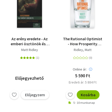
Az erény eredete - Az
The Rational Optimist
emberi ösztönök és a
- How Prosperity
társadalmi
Evolves
Matt Ridley
Ridley, Matt
együttműködés
Online ár:
5 590 Ft
Előjegyezhető
Eredeti ár: 5 884 Ft
Előjegyzem
Kosárba
5 - 10 munkanap