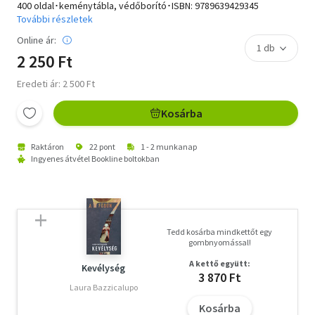
400 oldal･keménytábla, védőborító･ISBN:
9789639429345
További részletek
Online ár:
2 250 Ft
Eredeti ár: 2 500 Ft
Kosárba
Raktáron
22 pont
1 - 2 munkanap
Ingyenes átvétel Bookline boltokban
Tedd kosárba mindkettőt egy
gombnyomással!
A kettő együtt:
Kevélység
3 870 Ft
Laura Bazzicalupo
Kosárba