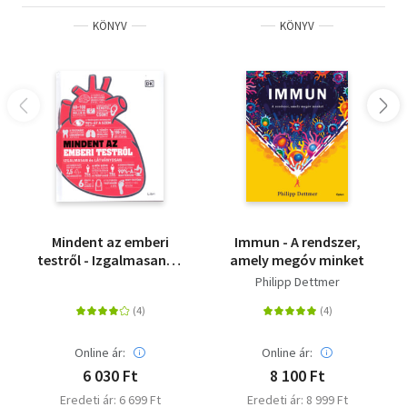
KÖNYV
KÖNYV
Mindent az emberi
Immun - A rendszer,
testről - Izgalmasan és
amely megóv minket
látványosan
Philipp Dettmer
Online ár:
Online ár:
6 030 Ft
8 100 Ft
Eredeti ár: 6 699 Ft
Eredeti ár: 8 999 Ft