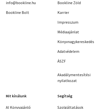
info@bookline.hu
Bookline Zöld
Bookline Bolt
Karrier
Impresszum
Médiaajánlat
Könyvnagykereskedés
Adatvédelem
ÁSZF
Akadálymentesítési
nyilatkozat
Mit kínálunk
Segítség
AI Könyvajánló
Szolgáltatások