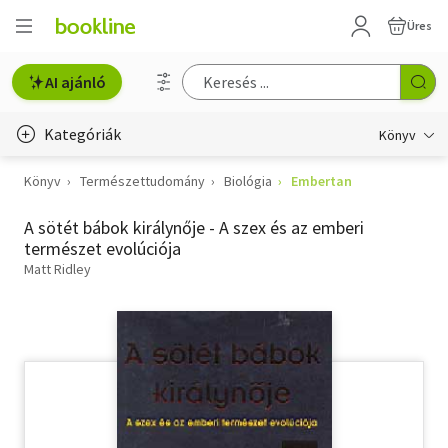
Üres
AI ajánló
Kategóriák
Könyv
Könyv
Természettudomány
Biológia
Embertan
Életmód, egészség
A sötét bábok királynője - A szex és az emberi
Erotika
természet evolúciója
Gyermek- és ifjúsági
Matt Ridley
Hobbi, szabadidő
Irodalom
Művészet
Szakkönyv