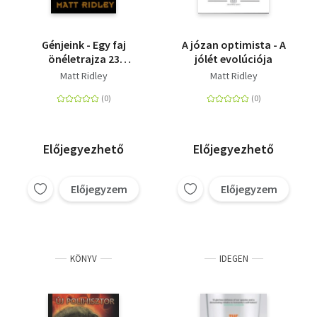
Génjeink - Egy faj
A józan optimista - A
önéletrajza 23
jólét evolúciója
fejezetben
Matt Ridley
Matt Ridley
Előjegyezhető
Előjegyezhető
Előjegyzem
Előjegyzem
KÖNYV
IDEGEN