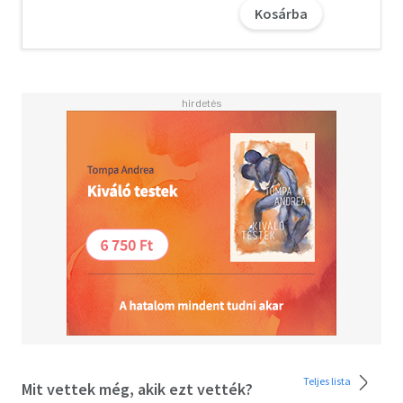
ehetem meg, ha már túl vagyok a vajas kenyéren. Mind a
Kosárba
mai napig lelküsmeret-furdalást érzek (bár nem veszek
róla tudomást), ha csokitortát eszem. Ezzel együtt
megértem azokat, akik a könyv középső és későbbi
fejezeteit emészthetőbbnek találják majd, mint az első
részt, és ezért úgy döntenek, hogy előrelapoznak a
tortához.
Olvasd el mások véleményét is!
Teljes lista
Mit vettek még, akik ezt vették?