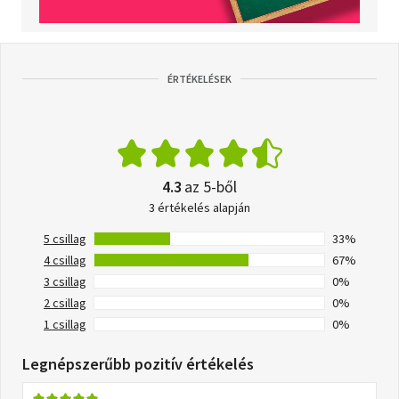
ÉRTÉKELÉSEK
4.3
az 5-ből
3 értékelés alapján
5 csillag
33%
4 csillag
67%
3 csillag
0%
2 csillag
0%
1 csillag
0%
Legnépszerűbb pozitív értékelés