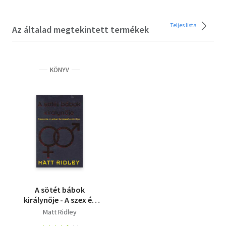
Teljes lista
Az általad megtekintett termékek
KÖNYV
A sötét bábok
királynője - A szex és
az emberi természet
Matt Ridley
evolúciója