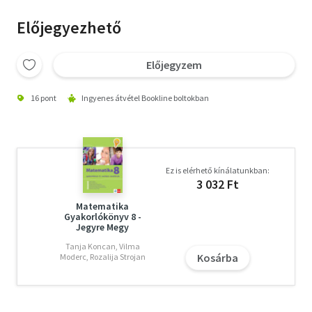
Előjegyezhető
Előjegyzem
16 pont
Ingyenes átvétel Bookline boltokban
Ez is elérhető kínálatunkban:
3 032 Ft
Matematika
Gyakorlókönyv 8 -
Jegyre Megy
Tanja Koncan, Vilma
Kosárba
Moderc, Rozalija Strojan