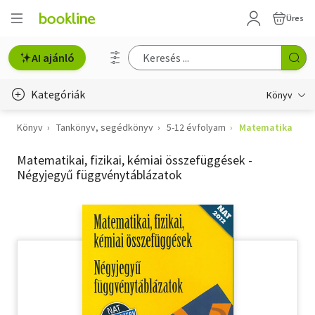
Üres
AI ajánló
Kategóriák
Könyv
Könyv
Tankönyv, segédkönyv
5-12 évfolyam
Matematika
Életmód, egészség
Matematikai, fizikai, kémiai összefüggések -
Erotika
Négyjegyű függvénytáblázatok
Gyermek- és ifjúsági
Hobbi, szabadidő
Irodalom
Művészet
Szakkönyv