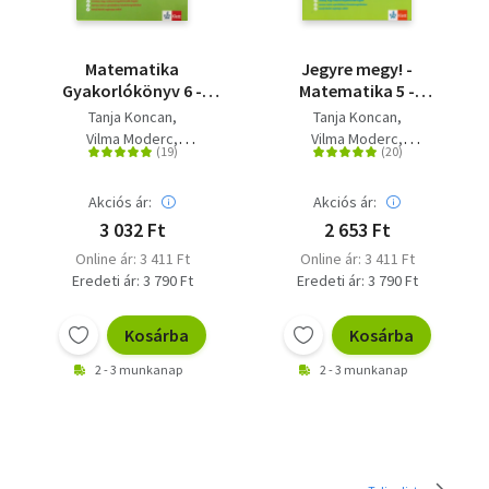
Matematika
Jegyre megy! -
Gyakorlókönyv 6 -
Matematika 5 -
Jegyre Megy -
Gyakorlókönyv 5.
Tanja Koncan
Tanja Koncan
Gyakorlókönyv 6.
osztályos tanulóknak
Vilma Moderc
Vilma Moderc
osztályos tanulóknak
Rozalija Strojan
Rozalija Strojan
Akciós ár:
Akciós ár:
3 032 Ft
2 653 Ft
Online ár: 3 411 Ft
Online ár: 3 411 Ft
Eredeti ár: 3 790 Ft
Eredeti ár: 3 790 Ft
Kosárba
Kosárba
2 - 3 munkanap
2 - 3 munkanap