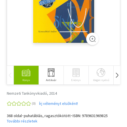
Szótár, nyelvkönyv
Tankönyv, segédkönyv
Társadalomtudomány
Természettudomány
Történelem
Vallás
Könyv
Antikvár
E-könyv
Idegen nyelvű
Hangos
Nemzeti Tankönyvkiadó, 2014
Írj véleményt elsőként!
368 oldal･puhatáblás, ragasztókötött･ISBN:
9789631969825
További részletek