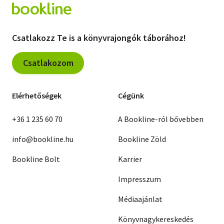
Csatlakozz Te is a könyvrajongók táborához!
Csatlakozom
Elérhetőségek
Cégünk
+36 1 235 60 70
A Bookline-ról bővebben
info@bookline.hu
Bookline Zöld
Bookline Bolt
Karrier
Impresszum
Médiaajánlat
Könyvnagykereskedés