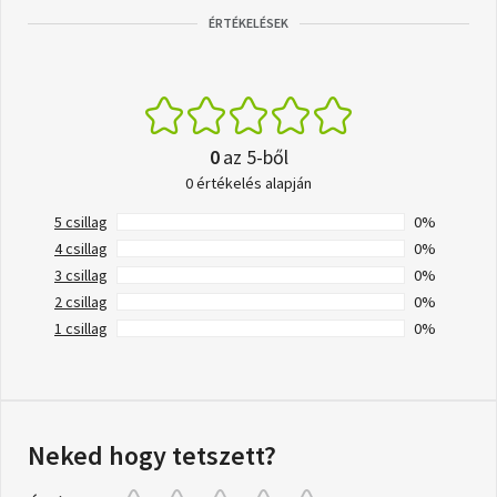
ÉRTÉKELÉSEK
0
az 5-ből
0 értékelés alapján
5 csillag
0%
4 csillag
0%
3 csillag
0%
2 csillag
0%
1 csillag
0%
Neked hogy tetszett?