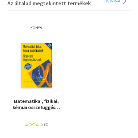
Teljes lista
Az általad megtekintett termékek
KÖNYV
Matematikai, fizikai,
kémiai összefüggések
- Négyjegyű
függvénytáblázatok