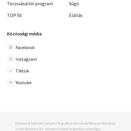
Törzsvásárlói program
Súgó
TOP 50
Elállás
Közösségi média
Facebook
Instagram
Tiktok
Youtube
Oldalaink bármely tartalmi és grafikai elemének felhasználásához
a Libri-Bookline Zrt. előzetes írásbeli engedélye szükséges.