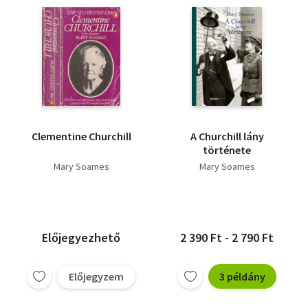
Clementine Churchill
A Churchill lány
története
Mary Soames
Mary Soames
Előjegyezhető
2 390 Ft - 2 790 Ft
Előjegyzem
3 példány