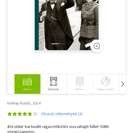
Szótár, nyelvkönyv
Tankönyv, segédkönyv
Társadalomtudomány
Természettudomány
Történelem
Vallás
Könyv
Antikvár
E-könyv
Idegen nyelvű
Hangos
Holnap Kiadó, 2014
Olvasói vélemények (2)
416 oldal･kartonált ragasztókötés visszahajló füllel･ISBN:
9789633468050