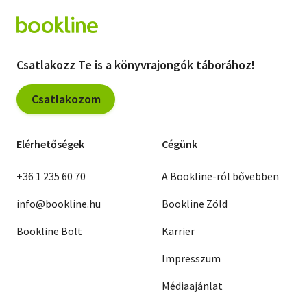
Csatlakozz Te is a könyvrajongók táborához!
Csatlakozom
Elérhetőségek
Cégünk
+36 1 235 60 70
A Bookline-ról bővebben
info@bookline.hu
Bookline Zöld
Bookline Bolt
Karrier
Impresszum
Médiaajánlat