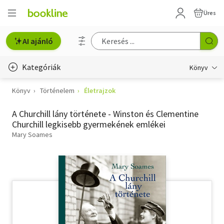
Üres
AI ajánló
Kategóriák
Könyv
Könyv
Történelem
Életrajzok
Életmód, egészség
A Churchill lány története - Winston és Clementine
Erotika
Churchill legkisebb gyermekének emlékei
Gyermek- és ifjúsági
Mary Soames
Hobbi, szabadidő
Irodalom
Művészet
Szakkönyv