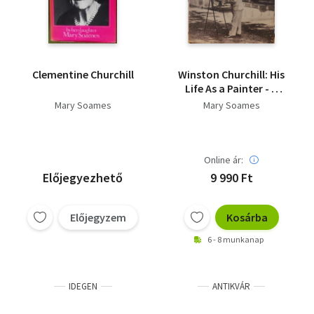
Clementine Churchill
Winston Churchill: His
Life As a Painter - A
Memoir by his
Mary Soames
Mary Soames
Daughter Mary
Soames
Online ár:
Előjegyezhető
9 990 Ft
Előjegyzem
Kosárba
6 - 8 munkanap
IDEGEN
ANTIKVÁR