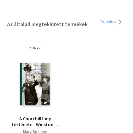
Teljes lista
Az általad megtekintett termékek
KÖNYV
A Churchill lány
története - Winston és
Clementine Churchill
Mary Soames