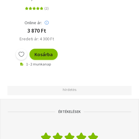
legkisebb
gyermekének emlékei
Online ár:
3 870 Ft
Eredeti ár: 4 300 Ft
Kosárba
1 - 2 munkanap
ÉRTÉKELÉSEK