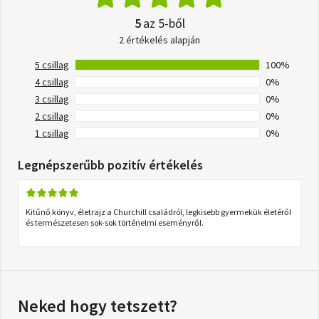
5
az 5-ből
2 értékelés alapján
5 csillag
100%
4 csillag
0%
3 csillag
0%
2 csillag
0%
1 csillag
0%
Legnépszerűbb pozitív értékelés
Kitűnő könyv, életrajz a Churchill családról, legkisebb gyermekük életéről
és természetesen sok-sok történelmi eseményről.
Neked hogy tetszett?