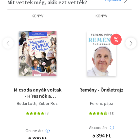
Mit vettek még, akik ezt vették?
KÖNYV
KÖNYV
%
Micsoda anyák voltak
Remény - Önéletrajz
- Híres nők a
gyerekszobában
Budai Lotti
Zubor Rozi
Ferenc pápa
Akciós ár:
Online ár:
5 394 Ft
6 300 Ft