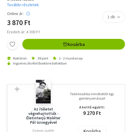
További részletek
Online ár:
3 870 Ft
Eredeti ár: 4 300 Ft
Kosárba
Raktáron
38 pont
1 - 2 munkanap
Ingyenes átvétel Bookline boltokban
Tedd kosárba mindkettőt egy
gombnyomással!
A kettő együtt:
Az ítéletet
9 270 Ft
végrehajtották -
Életinterjú Maléter
Pál özvegyével
Kosárba
Gyenes Judith