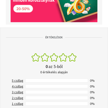
ÉRTÉKELÉSEK
0
az 5-ből
0 értékelés alapján
5 csillag
0%
4 csillag
0%
3 csillag
0%
2 csillag
0%
1 csillag
0%