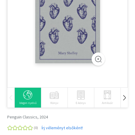
Szótár, nyelvkönyv
Tankönyv, segédkönyv
Társadalomtudomány
Természettudomány
Történelem
Vallás
Idegen nyelvű
Könyv
E-könyv
Antikvár
Hangos
Penguin Classics, 2024
Írj véleményt elsőként!