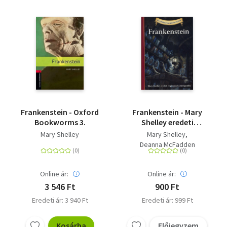
Frankenstein - Oxford
Frankenstein - Mary
Bookworms 3.
Shelley eredeti
regényének
Mary Shelley
Mary Shelley
átdolgozása
Deanna McFadden
Online ár:
Online ár:
3 546 Ft
900 Ft
Eredeti ár: 3 940 Ft
Eredeti ár: 999 Ft
Kosárba
Előjegyzem