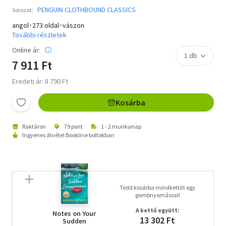
PENGUIN CLOTHBOUND CLASSICS
Sorozat:
angol･273 oldal･vászon
További részletek
Online ár:
7 911 Ft
Eredeti ár: 8 790 Ft
Kosárba
Raktáron
79 pont
1 - 2 munkanap
Ingyenes átvétel Bookline boltokban
Tedd kosárba mindkettőt egy
gombnyomással!
A kettő együtt:
Notes on Your
13 302 Ft
Sudden