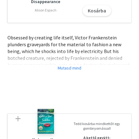
Disappearance
Kosárba
Alison Espach
Obsessed by creating life itself, Victor Frankenstein
plunders graveyards for the material to fashion a new
being, which he shocks into life by electricity. But his
botched creature, rejected by Frankenstein and denied
human companionship, sets out to destroy his maker and
all that he holds dear.
This chilling gothic tale, begun when Mary Shelley was
just nineteen years old, would become the world's most
famous work of horror fiction, and remains a devastating
exploration of the limits of human creativity. This edition
also includes 'A Fragment' by Lord Byron and 'The
Vampyre: A Tale' by John Polidori, as well as an
Tedd kosárba mindkettőt egy
introduction and notes by Maurice Hindle.
gombnyomással!
A kettő együtt: