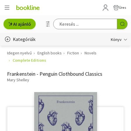
Üres
AI ajánló
Kategóriák
Könyv
Idegen nyelvű
English books
Fiction
Novels
Életmód, egészség
Complete Editions
Erotika
Frankenstein - Penguin Clothbound Classics
Gyermek- és ifjúsági
Mary Shelley
Hobbi, szabadidő
Irodalom
Művészet
Szakkönyv