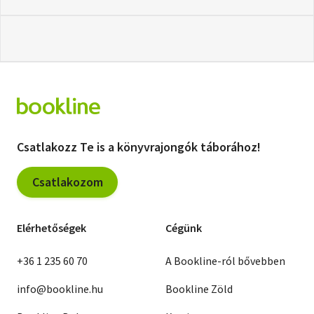
Csatlakozz Te is a könyvrajongók táborához!
Csatlakozom
Elérhetőségek
Cégünk
+36 1 235 60 70
A Bookline-ról bővebben
info@bookline.hu
Bookline Zöld