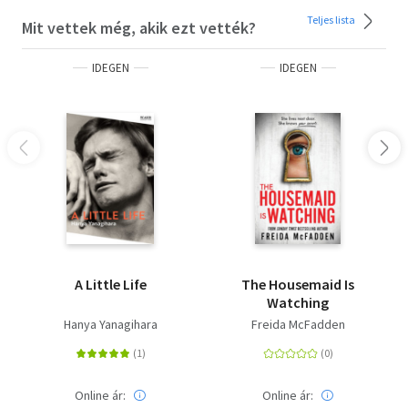
Teljes lista
Mit vettek még, akik ezt vették?
IDEGEN
IDEGEN
A Little Life
The Housemaid Is
Watching
Hanya Yanagihara
Freida McFadden
Online ár:
Online ár: