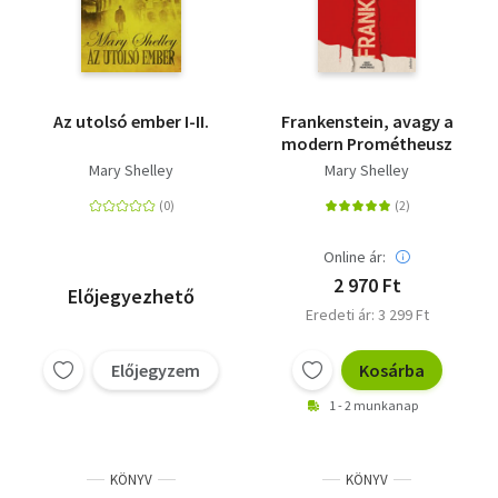
Az utolsó ember I-II.
Frankenstein, avagy a
modern Prométheusz
Mary Shelley
Mary Shelley
Online ár:
2 970 Ft
Előjegyezhető
Eredeti ár: 3 299 Ft
Előjegyzem
Kosárba
1 - 2 munkanap
KÖNYV
KÖNYV