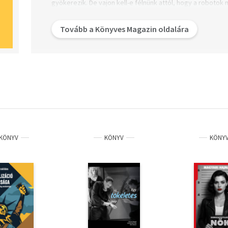
gyökerezik. De vajon kell-e félnünk attól, hogy a roboto
kinyírnak minket a gépek? Valóban egészségtelenek a köz
belül már a hasonló ajánlókat is egy webshop és streami
Tovább a Könyves Magazin oldalára
hozza majd létre? Akik hozzám hasonlóan aktívabban érd
lehetőségek és veszélyek iránt, azok nagy valószínűségge
listából választanak egyet (vagy többet) karácsonyi aján
könyvet válogattunk össze, amik a jelenleg is hozzáférh
mellett hű képet adnak arról, hogy miként hat ránk a mode
és hogy esetleg tehetünk-e valamit a káros hatások csö
KÖNYV
KÖNYV
KÖNY