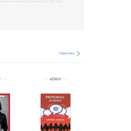
k minden munkánkat elveszik? Tényleg
össégi oldalak? Lehet, hogy pár éven
ng szolgáltatásokból ismerős algoritmus
eklődnek a modern technológiákban rejlő
l nem nyúlhatnak mellé, ha az alábbi
déknak. A következő ajánlóban 5 olyan
ető technológiákból eredő spekulációk
rn technológia, jogosak-e a félelmeink,
kkentése érdekében.
Teljes lista
V
KÖNYV
KÖNYV