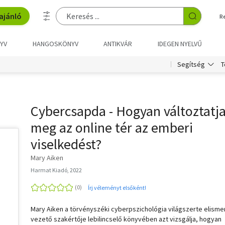
ajánló
R
YV
HANGOSKÖNYV
ANTIKVÁR
IDEGEN NYELVŰ
T
Segítség
Cybercsapda - Hogyan változtatj
meg az online tér az emberi
viselkedést?
Mary Aiken
Harmat Kiadó, 2022
Írj véleményt elsőként!
Mary Aiken a törvényszéki cyberpszichológia világszerte elisme
vezető szakértője lebilincselő könyvében azt vizsgálja, hogyan