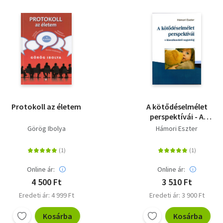
Protokoll az életem
A kötődéselmélet
perspektívái - A
klasszikusoktól
Görög Ibolya
Hámori Eszter
napjainkig
Online ár:
Online ár:
4 500 Ft
3 510 Ft
Eredeti ár: 4 999 Ft
Eredeti ár: 3 900 Ft
Kosárba
Kosárba