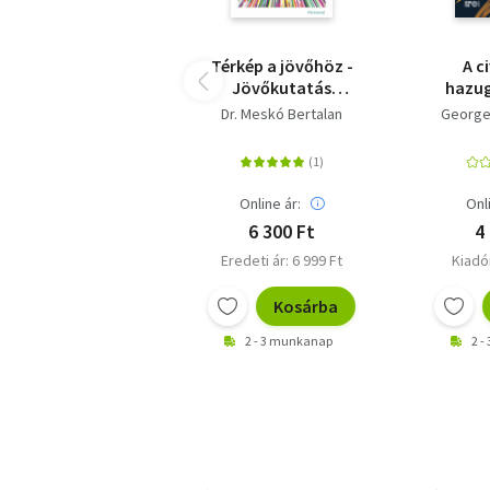
Térkép a jövőhöz -
A c
Jövőkutatás
hazug
mindenkinek
hany
Dr. Meskó Bertalan
George
ana
Online ár:
Onl
6 300 Ft
4
Eredeti ár: 6 999 Ft
Kiadói
Kosárba
2 - 3 munkanap
2 -