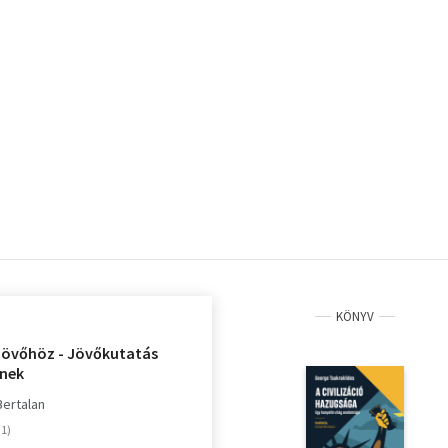
KÖNYV
 jövőhöz - Jövőkutatás
nek
Bertalan