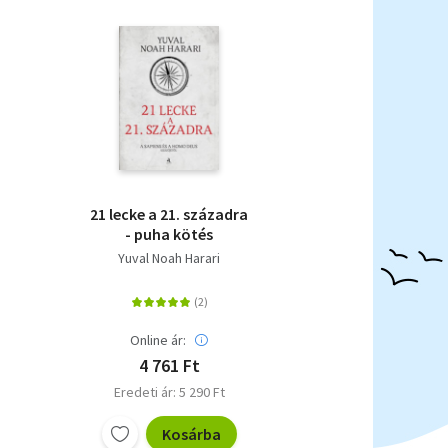
21 lecke a 21. századra
- puha kötés
Yuval Noah Harari
Online ár:
4 761 Ft
Eredeti ár: 5 290 Ft
Kosárba