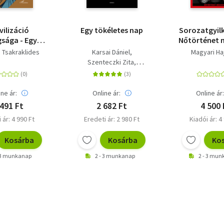
ivilizáció
Egy tökéletes nap
Sorozatgyilk
sága - Egy
Nőtörténet 
atló világ
 Tsakraklides
Karsai Dániel
Magyari Ha
tómiája
Szenteczki Zita
Bíró Bence
ine ár:
Online ár:
Online ár
 491 Ft
2 682 Ft
4 500 
 ár: 4 990 Ft
Eredeti ár: 2 980 Ft
Kiadói ár: 4
Kosárba
Kosárba
Ko
 3 munkanap
2 - 3 munkanap
2 - 3 mu