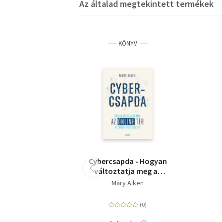
Az általad megtekintett termékek
KÖNYV
Cybercsapda - Hogyan
változtatja meg az
online tér az emberi
Mary Aiken
viselkedést?