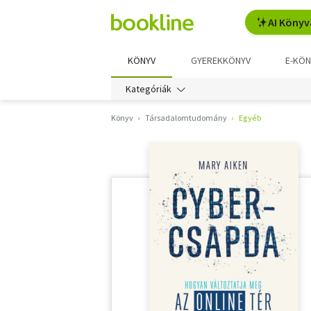
AI Könyv
KÖNYV
GYEREKKÖNYV
E-KÖN
Kategóriák
Könyv
Társadalomtudomány
Egyéb