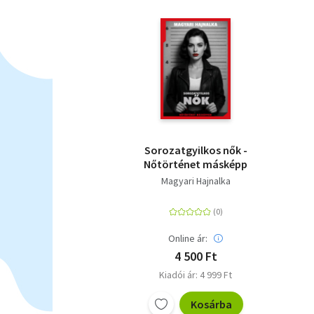
Sorozatgyilkos nők -
Nőtörténet másképp
Magyari Hajnalka
Online ár:
4 500 Ft
Kiadói ár: 4 999 Ft
Kosárba