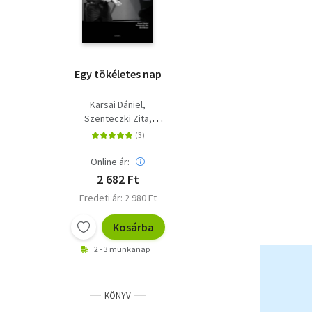
Egy tökéletes nap
Karsai Dániel
Szenteczki Zita
Bíró Bence
Online ár:
2 682 Ft
Eredeti ár: 2 980 Ft
Kosárba
2 - 3 munkanap
KÖNYV