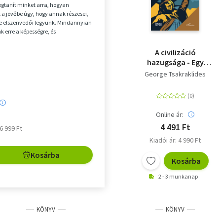
egtanít minket arra, hogyan
 a jövőbe úgy, hogy annak részesei,
 ne elszenvedői legyünk. Mindannyian
k erre a képességre, és
nak jót ten...
A civilizáció
hazugsága - Egy
hanyatló világ
George Tsakraklides
anatómiája
Online ár:
4 491 Ft
 6 999 Ft
Kiadói ár: 4 990 Ft
Kosárba
Kosárba
2 - 3 munkanap
KÖNYV
KÖNYV