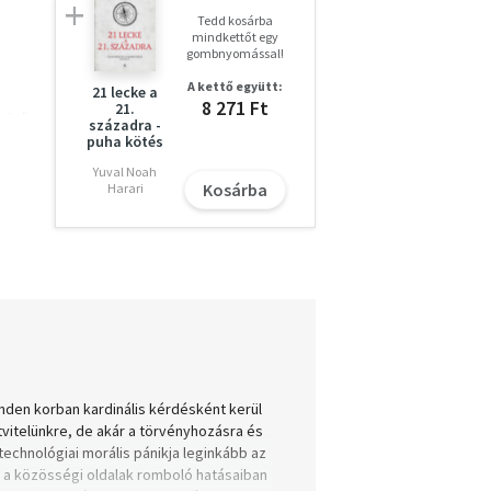
Tedd kosárba
mindkettőt egy
gombnyomással!
A kettő együtt:
21 lecke a
8 271 Ft
21.
skörű
századra -
puha kötés
Yuval Noah
Kosárba
Harari
line
A
égis
n
inden korban kardinális kérdésként kerül
tvitelünkre, de akár a törvényhozásra és
technológiai morális pánikja leginkább az
t a közösségi oldalak romboló hatásaiban