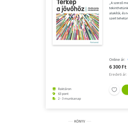
,,A szerző m
tekinthetünk
alakítói, és
szert tehetün
mindannyiunk
Online ár:
6 300 Ft
Eredeti ár:
Raktáron
63 pont
2 - 3 munkanap
KÖNYV