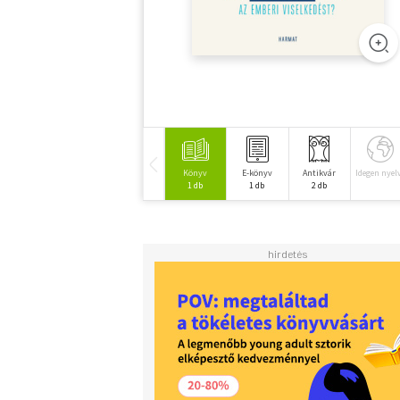
Könyv
E-könyv
Antikvár
Idegen nyel
1 db
1 db
2 db