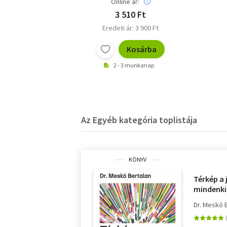
Online ár:
3 510 Ft
Eredeti ár: 3 900 Ft
Kosárba
2 - 3 munkanap
Az Egyéb kategória toplistája
KÖNYV
Térkép a
mindenki
Dr. Meskó 