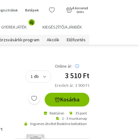
A kosarad
egisztrálok
Belépek
üres
új
GYEREKJÁTÉK
KIEGÉSZÍTŐ/AJÁNDÉK
örzsvásárlói program
Akciók
Előfizetés
a
Online ár:
3 510 Ft
Eredeti ár: 3 900 Ft
Kosárba
Raktáron
35 pont
2 - 3 munkanap
Ingyenes átvétel Bookline boltokban
rt