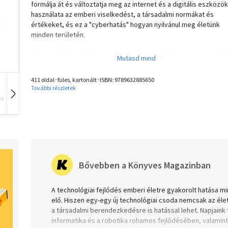
formálja át és változtatja meg az internet és a digitális eszközök
használata az emberi viselkedést, a társadalmi normákat és
értékeket, és ez a "cyberhatás" hogyan nyilvánul meg életünk
minden területén.
Aiken saját kutatásaira és a kriminalisztika terén szerzett széle
tapasztalataira támaszkodva a témák tág körét érinti - milyen
hatással vannak a képernyők és a digitális eszközök a fejlődő
411 oldal･füles, kartonált･ISBN:
9789632885650
gyerekekre, a tinédzserek körében terjedő szokásokra és
További részletek
viselkedésformákra, az ismerkedésre és a párkeresésre, miért
vű
Hangoskönyv
Film
Zene
erősödik fel a kényszeres, függő vagy deviáns viselkedés az on
térben, milyen veszélyei vannak az orvosi honlapok
böngészésének, és miért nem tanácsos a sötét webre tévedni. 
szerző meglepő statisztikai adatokkal és hihetetlennek tűnő, m
valódi eseteken keresztül szemlélteti, hogy a technológia milye
alapvetően formálja át kultúránkat, valamint elgondolkodtató
Bővebben a Könyves Magazinban
kérdéseket vet fel arról, hogy hová vezet a digitális forradalom.
A technológiai fejlődés emberi életre gyakorolt hatása m
elő. Hiszen egy-egy új technológiai csoda nemcsak az éle
a társadalmi berendezkedésre is hatással lehet. Napjaink 
informatika és a robotika rohamos fejlődésében, valamin