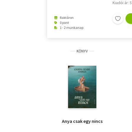
Kiadói ár: 
Raktáron
0 pont
1 - 2 munkanap
KÖNYV
Anya csak egy nincs