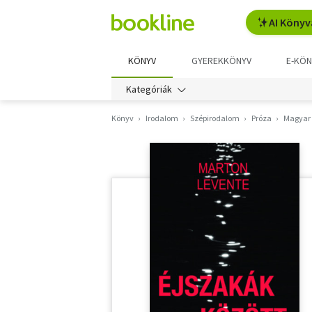
AI Könyv
KÖNYV
GYEREKKÖNYV
E-KÖN
Kategóriák
Könyv
Irodalom
Szépirodalom
Próza
Magyar