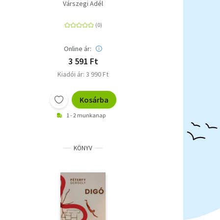
Várszegi Adél
Online ár:
3 591 Ft
Kiadói ár: 3 990 Ft
Kosárba
1 - 2 munkanap
KÖNYV