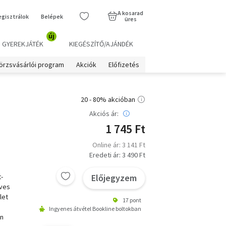
A kosarad
egisztrálok
Belépek
üres
új
GYEREKJÁTÉK
KIEGÉSZÍTŐ/AJÁNDÉK
örzsvásárlói program
Akciók
Előfizetés
20 - 80% akcióban
Akciós ár:
1 745 Ft
Online ár: 3 141 Ft
Eredeti ár: 3 490 Ft
-
Előjegyzem
éves
let
17 pont
Ingyenes átvétel Bookline boltokban
on