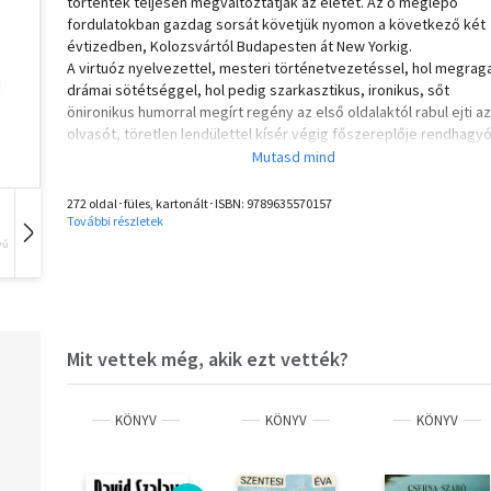
történtek teljesen megváltoztatják az életét. Az ő meglepő
fordulatokban gazdag sorsát követjük nyomon a következő két
évtizedben, Kolozsvártól Budapesten át New Yorkig.
A virtuóz nyelvezettel, mesteri történetvezetéssel, hol megra
drámai sötétséggel, hol pedig szarkasztikus, ironikus, sőt
önironikus humorral megírt regény az első oldalaktól rabul ejti az
olvasót, töretlen lendülettel kísér végig főszereplője rendhagyó
minden klisével és hagyományos hős-képpel szembemenő sors
aki az évek során hol menetel, hol bukdácsol, cselekszik helyes
és helytelenül is, de a szerző remek karakterábrázolásának
272 oldal･füles, kartonált･ISBN:
9789635570157
köszönhetően minden helyzetben megérthető és szerethető
További részletek
marad.
vű
Hangoskönyv
Film
Zene
Olvasd el mások véleményét is!
Mit vettek még, akik ezt vették?
KÖNYV
KÖNYV
KÖNYV