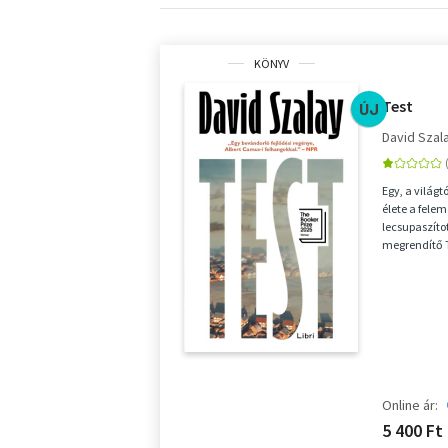
KÖNYV
Test
ÚJ
David Szal
Egy, a világt
élete a fele
lecsupaszíto
megrendítő T
életéne...
Online ár:
5 400 Ft