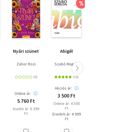
%
Nyári szünet
Abigél
Amikor vége
Zubor Rozi
Szabó Magda
Várszegi Adél
Akciós ár:
Online ár:
Online ár:
3 500 Ft
5 760 Ft
3 591 Ft
Online ár: 4 500
Ft
Kiadói ár: 6 399
Kiadói ár: 3 990
Ft
Ft
Eredeti ár: 4 999
Ft