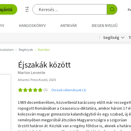
ajánló
R
YV
HANGOSKÖNYV
ANTIKVÁR
IDEGEN NYELVŰ
T
Segítség
 irodalom
Regények
Kortárs
Éjszakák között
Marton Levente
Atlantic Press Kiadó, 2020
Olvasói vélemények (1)
1989 decemberében, közvetlenül karácsony előtt már recsegett
ropogott Romániában a Ceausescu-diktatúra, amikor három 17 
kolozsvári magyar gimnazista kalandvágyból és egy szabad, új é
reményében megpróbál átszökni Magyarországra a szigorúan
őrzött határon át. Köztük van a regény főhőse is, akinek a határ