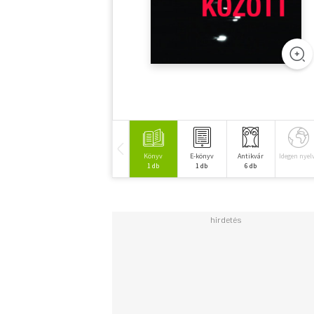
Könyv
E-könyv
Antikvár
Idegen nyel
1 db
1 db
6 db