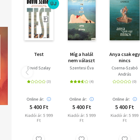
ÚJ
Test
Míg a halál
Anya csak egy
nem választ
nincs
David Szalay
Szentesi Éva
Cserna-Szabó
András
Online ár:
Online ár:
Online ár:
5 400 Ft
5 400 Ft
5 400 Ft
Kiadói ár: 5 999
Kiadói ár: 5 999
Kiadói ár: 5 999
Ft
Ft
Ft