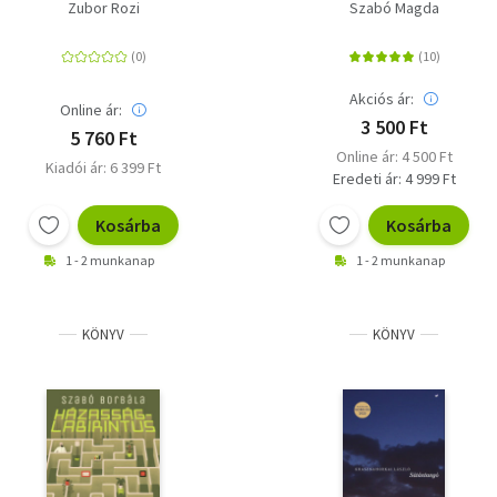
Zubor Rozi
Szabó Magda
Akciós ár:
Online ár:
3 500 Ft
5 760 Ft
Online ár: 4 500 Ft
Kiadói ár: 6 399 Ft
Eredeti ár: 4 999 Ft
Kosárba
Kosárba
1 - 2 munkanap
1 - 2 munkanap
KÖNYV
KÖNYV