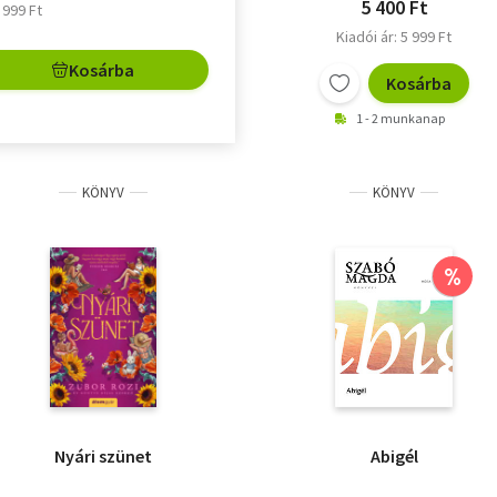
5 400 Ft
5 999 Ft
Kiadói ár: 5 999 Ft
Kosárba
Kosárba
1 - 2 munkanap
KÖNYV
KÖNYV
%
Nyári szünet
Abigél