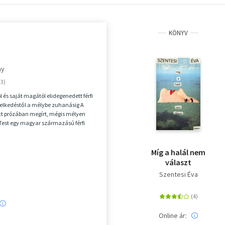
KÖNYV
ay
ól és saját magától elidegenedett férfi
melkedéstől a mélybe zuhanásig A
tt prózában megírt, mégis mélyen
est egy magyar származású férfi
Míg a halál nem
választ
Szentesi Éva
Online ár: