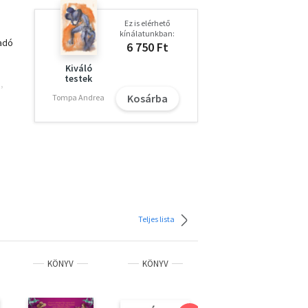
Ez is elérhető
kínálatunkban:
gadó
6 750 Ft
Kiváló
testek
,
án,
Kosárba
Tompa Andrea
en
Teljes lista
KÖNYV
KÖNYV
KÖNYV