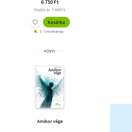
6 750 Ft
Kiadói ár: 7 499 Ft
Kosárba
1 - 2 munkanap
KÖNYV
Amikor vége